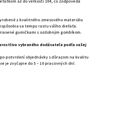
dieťatkom až do veľkosti 104, čo zodpovedá
vyrobené z kvalitného zmesového materiálu
rispôsobia sa tempu rastu vášho dieťaťa.
h riasené gumičkami s ozdobným gombíkom.
arostlivo vybraného dodávateľa podľa vašej
 po potvrdení objednávky s dôrazom na kvalitu
ie je zvyčajne do 5 – 10 pracovných dní.