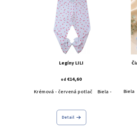
Legíny LILI
Či
€14,60
od
Biela
Krémová - červená potlač
Biela - červená p
Detail