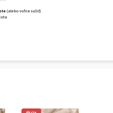
ote
(alebo voľne sušiť)
lota
Akcia