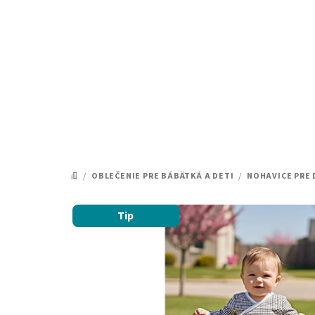
Prejsť
na
obsah
/
OBLEČENIE PRE BÁBÄTKÁ A DETI
/
NOHAVICE PRE 
DOMOV
Tip