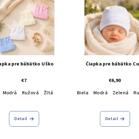
apka pre bábätko Uško
Čiapka pre bábätko C
€7
€6,90
Modrá
Ružová
Žltá
Biela
Modrá
Zelená
R
otlač
Biela - čierna potlač
Krémová - čierna potlač
Ružo
Detail
Detail