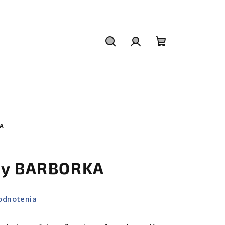
Hľadať
Prihlásenie
Nákupný
košík
KA
íny BARBORKA
odnotenia