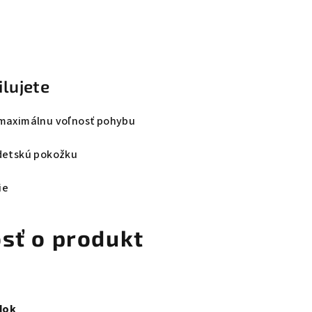
ilujete
 maximálnu voľnosť pohybu
 detskú pokožku
ie
osť o produkt
dok