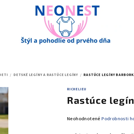
DETI
/
DETSKÉ LEGÍNY A RASTÚCE LEGÍNY
/
RASTÚCE LEGÍNY BARBOR
RICHELIEU
Rastúce leg
Priemerné
Neohodnotené
Podrobnosti h
hodnotenie
produktu