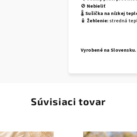
🚫
Nebieliť
🌡️
Sušička na nízkej tepl
🧴
Žehlenie:
stredná tep
Vyrobené na Slovensku.
Súvisiaci tovar