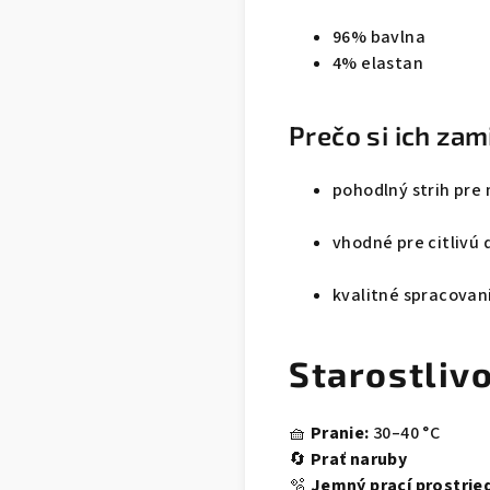
96% bavlna
4% elastan
Prečo si ich zam
pohodlný strih pre
vhodné pre citlivú
kvalitné spracovan
Starostliv
🧺
Pranie:
30–40 °C
🔄
Prať naruby
🫧
Jemný prací prostrie