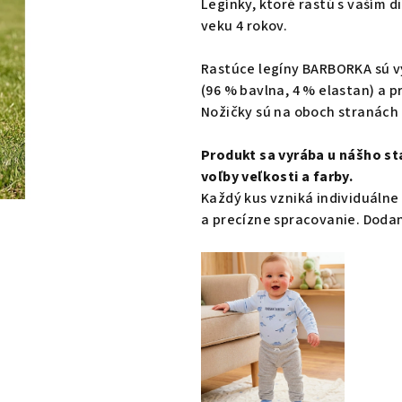
Legínky, ktoré rastú s vaším 
je
veku 4 rokov.
0,0
z
Rastúce legíny BARBORKA sú 
5
(96 % bavlna, 4 % elastan) a p
hviezdičiek.
Nožičky sú na oboch stranác
Produkt sa vyrába u nášho st
voľby veľkosti a farby.
Každý kus vzniká individuálne
a precízne spracovanie. Dodan