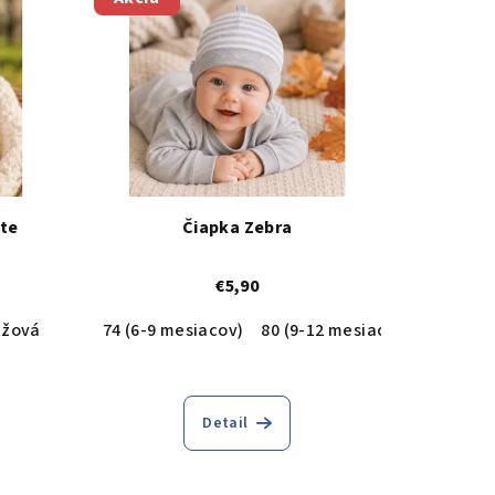
ute
Čiapka Zebra
€5,90
užová
Žltá
74 (6-9 mesiacov)
80 (9-12 mesiacov)
vá - červená potlač
Ružová - čierna potlač
Detail