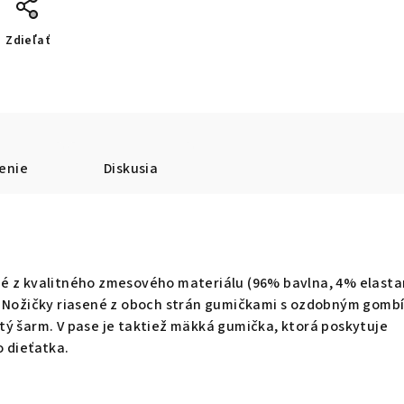
Zdieľať
enie
Diskusia
é z kvalitného zmesového materiálu (96% bavlna, 4% elasta
. Nožičky riasené z oboch strán gumičkami s ozdobným gomb
tý šarm. V pase je taktiež mäkká gumička, ktorá poskytuje
 dieťatka.