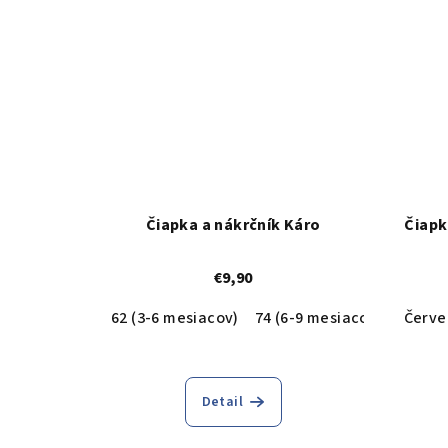
Čiapka a nákrčník Káro
Čiapk
€9,90
62 (3-6 mesiacov)
74 (6-9 mesiacov)
80 (9-
Červe
Detail