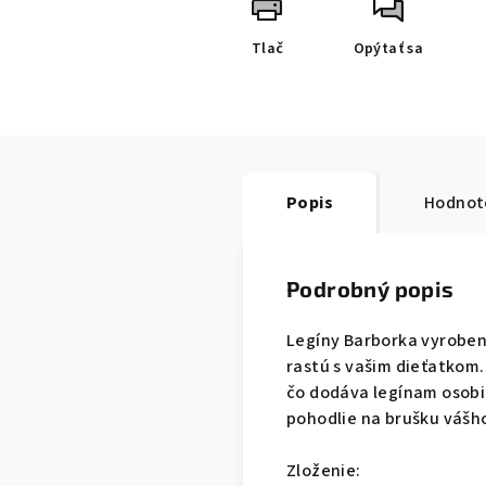
Tlač
Opýtať sa
Popis
Hodnot
Podrobný popis
Legíny Barborka vyroben
rastú s vašim dieťatkom
čo dodáva legínam osobi
pohodlie na brušku vášho
Zloženie: