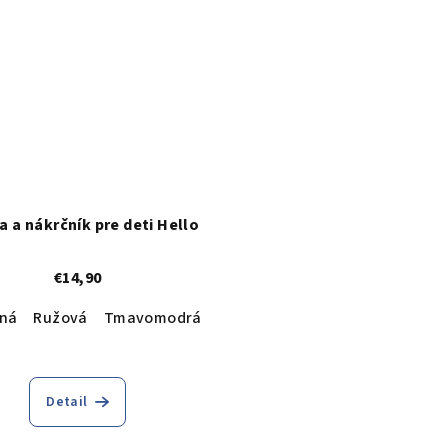
a a nákrčník pre deti Hello
€14,90
12 mesiacov)
ná
Ružová
Tmavomodrá
Svetlomodrá
Cyklamenová
Detail