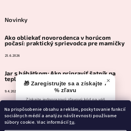
Novinky
Ako obliekať novorodenca v horúcom
počasí: praktický sprievodca pre mamičky
25.6.2026
Jar s bábätkom: Ako pripraviť šatník na
teplejšie dni
×
🎁 Zaregistrujte sa a získajte 7
% zľavu
9.4.2026
Získajte jednorazový zľavový kód na váš
nákup po registrácii.
Čo je naozaj nevyhnutné zbaliť do
Na prispôsobenie obsahu a reklám, poskytovanie funkcií
pôrodnice (a čo môže pokojne počkať)
sociálnych médií a analýzu návštevnosti používame
📧
Zľavový kód vám po registrácii príde
súbory cookie. Viac informácií
tu
.
e-mailom.
2.2.2026
Ak e-mail nevidíte, skontrolujte aj
Spam,