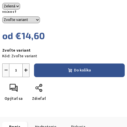
VEĽKOSŤ
od
€14,60
Jednotková
Zvoľte variant
cena:
Kód:
Zvoľte variant
−
+
Do košíka
Opýtať sa
Zdieľať