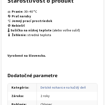
Starostlivosť o produkt
🧺
Pranie:
30–40 °C
🔄
Prať naruby
🫧
Jemný prací prostriedok
🚫
Nebieliť
🌡️
Sušička na nízkej teplote
(alebo voľne sušiť)
🧴
Žehlenie:
stredná teplota
Vyrobené na Slovensku.
Dodatočné parametre
Kategória
:
Detské nohavice na každý deň
Záruka
:
2 roky
Pohlavie
:
Chlapec