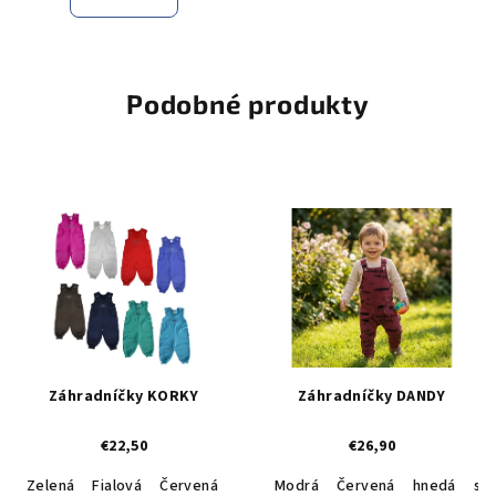
Podobné produkty
Záhradníčky KORKY
Záhradníčky DANDY
€22,50
€26,90
Zelená
Fialová
Červená
Ružová
Modrá
hnedá
Červená
sivá
Tmavomodr
hnedá
siv