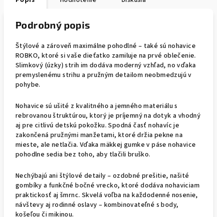
Popis
Hodnotenie
Diskusia
Podrobný popis
Štýlové a zároveň maximálne pohodlné – také sú nohavice
ROBKO, ktoré si vaše dieťatko zamiluje na prvé oblečenie.
Slimkový (úzky) strih im dodáva moderný vzhľad, no vďaka
premyslenému strihu a pružným detailom neobmedzujú v
pohybe.
Nohavice sú ušité z kvalitného a jemného materiálu s
rebrovanou štruktúrou, ktorý je príjemný na dotyk a vhodný
aj pre citlivú detskú pokožku. Spodná časť nohavíc je
zakončená pružnými manžetami, ktoré držia pekne na
mieste, ale netlačia. Vďaka mäkkej gumke v páse nohavice
pohodlne sedia bez toho, aby tlačili bruško.
Nechýbajú ani štýlové detaily – ozdobné prešitie, našité
gombíky a funkčné bočné vrecko, ktoré dodáva nohaviciam
praktickosť aj šmrnc. Skvelá voľba na každodenné nosenie,
návštevy aj rodinné oslavy – kombinovateľné s body,
košeľou či mikinou.