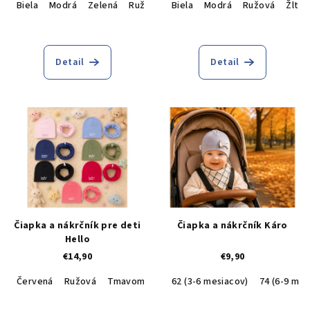
Biela
Modrá
Zelená
Ružová
Biela
Žltá
Modrá
Ružová
Žltá
Detail
Detail
Čiapka a nákrčník pre deti
Čiapka a nákrčník Káro
Hello
€14,90
€9,90
Červená
Ružová
Tmavomodrá
62 (3-6 mesiacov)
Svetlomodrá
Cyklamenová
74 (6-9 mes