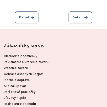
Detail
Detail
Z
á
p
Zákaznícky servis
ä
Obchodné podmienky
t
Reklamácie a vrátenie tovaru
i
Vrátenie tovaru
e
Ochrana osobných údajov
Platba a doprava
Ako nakupovať
Darčekové poukážky
Zľavový kupón
Hodnotenie obchodu