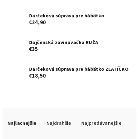
Darčeková súprava pre bábätko
€24,90
Dojčenská zavinovačka RUŽA
€35
Darčeková súprava pre bábätko ZLATÍČKO
€18,50
R
a
Najlacnejšie
Najdrahšie
Najpredávanejšie
d