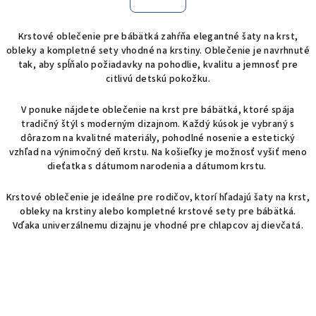
á
o
d
v
Krstové oblečenie pre bábätká zahŕňa elegantné šaty na krst,
a
a
obleky a kompletné sety vhodné na krstiny. Oblečenie je navrhnuté
n
c
tak, aby spĺňalo požiadavky na pohodlie, kvalitu a jemnosť pre
i
i
citlivú detskú pokožku.
e
e
p
V ponuke nájdete oblečenie na krst pre bábätká, ktoré spája
r
tradičný štýl s moderným dizajnom. Každý kúsok je vybraný s
v
dôrazom na kvalitné materiály, pohodlné nosenie a estetický
vzhľad na výnimočný deň krstu. Na košieľky je možnosť vyšiť meno
k
dieťatka s dátumom narodenia a dátumom krstu.
y
v
Krstové oblečenie je ideálne pre rodičov, ktorí hľadajú šaty na krst,
ý
obleky na krstiny alebo kompletné krstové sety pre bábätká.
p
Vďaka univerzálnemu dizajnu je vhodné pre chlapcov aj dievčatá.
i
s
u