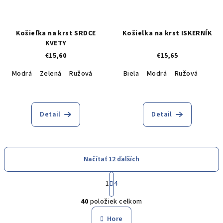
Košieľka na krst SRDCE
Košieľka na krst ISKERNÍK
KVETY
€15,60
€15,65
Modrá
Zelená
Ružová
Biela
Modrá
Ružová
Detail
Detail
Načítať 12 ďalších
S
1
4
t
O
r
40
položiek celkom
á
v
n
l
Hore
k