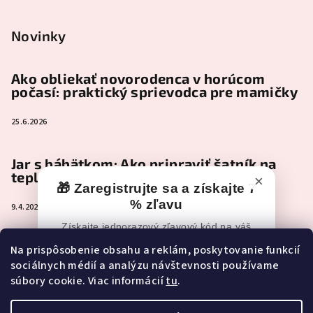
Novinky
Ako obliekať novorodenca v horúcom
počasí: praktický sprievodca pre mamičky
25.6.2026
Jar s bábätkom: Ako pripraviť šatník na
teplejšie dni
×
🎁 Zaregistrujte sa a získajte 7
% zľavu
9.4.2026
Získajte jednorazový zľavový kód na váš
nákup po registrácii.
Čo je naozaj nevyhnutné zbaliť do
Na prispôsobenie obsahu a reklám, poskytovanie funkcií
pôrodnice (a čo môže pokojne počkať)
sociálnych médií a analýzu návštevnosti používame
📧
Zľavový kód vám po registrácii príde
súbory cookie. Viac informácií
tu
.
e-mailom.
2.2.2026
Ak e-mail nevidíte, skontrolujte aj
Spam,