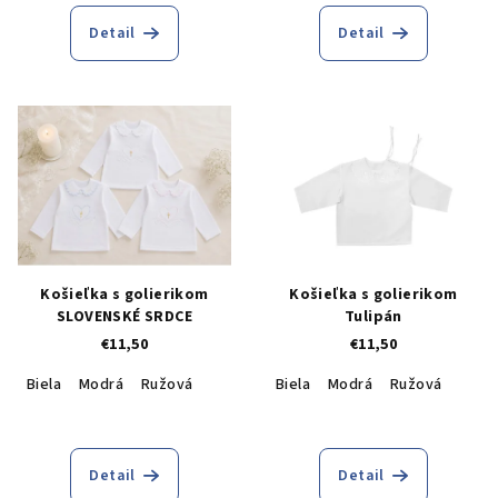
t
o
Detail
Detail
v
Košieľka s golierikom
Košieľka s golierikom
SLOVENSKÉ SRDCE
Tulipán
€11,50
€11,50
Biela
Modrá
Ružová
Biela
Modrá
Ružová
Detail
Detail