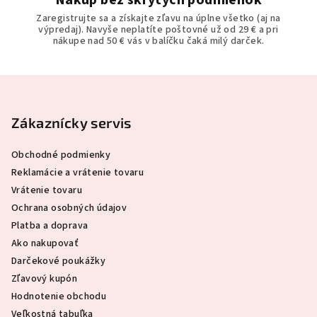
Zaregistrujte sa a získajte zľavu na úplne všetko (aj na
výpredaj). Navyše neplatíte poštovné už od 29 € a pri
nákupe nad 50 € vás v balíčku čaká milý darček.
Z
á
p
Zákaznícky servis
ä
Obchodné podmienky
t
Reklamácie a vrátenie tovaru
i
Vrátenie tovaru
e
Ochrana osobných údajov
Platba a doprava
Ako nakupovať
Darčekové poukážky
Zľavový kupón
Hodnotenie obchodu
Veľkostná tabuľka