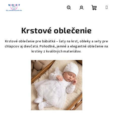
Prejsť
na
obsah
Nákupn
Hľadať
Prihlásenie
Krstové oblečenie
košík
Krstové oblečenie pre bábätká – šaty na krst, obleky a sety pre
chlapcov aj dievčatá. Pohodlné, jemné a elegantné oblečenie na
krstiny z kvalitných materiálov.