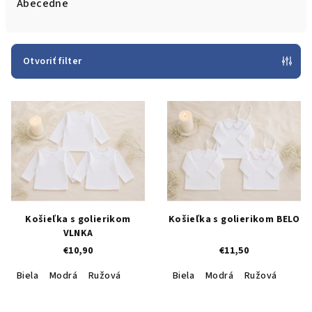
e
Abecedne
n
i
e
Otvoriť filter
p
V
r
ý
o
p
d
i
u
s
k
p
t
r
o
Košieľka s golierikom
Košieľka s golierikom BELO
o
v
VLNKA
€10,90
€11,50
d
u
Biela
Modrá
Ružová
Biela
Modrá
Ružová
k