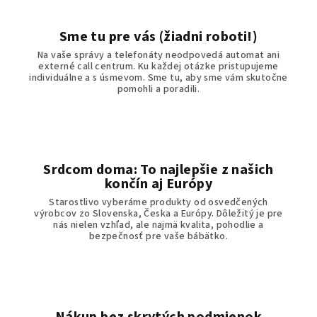
Sme tu pre vás (žiadni roboti!)
Na vaše správy a telefonáty neodpovedá automat ani
externé call centrum. Ku každej otázke pristupujeme
individuálne a s úsmevom. Sme tu, aby sme vám skutočne
pomohli a poradili.
Srdcom doma: To najlepšie z našich
končín aj Európy
Starostlivo vyberáme produkty od osvedčených
výrobcov zo Slovenska, Česka a Európy. Dôležitý je pre
nás nielen vzhľad, ale najmä kvalita, pohodlie a
bezpečnosť pre vaše bábätko.
Nákup bez skrytých podmienok