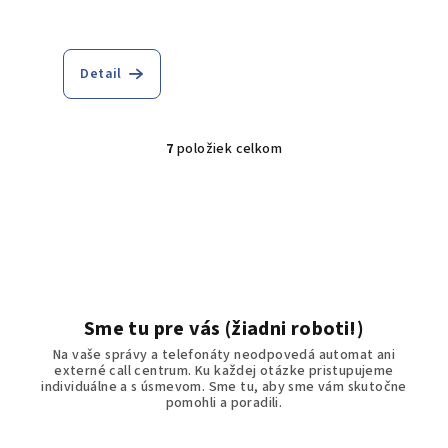
Detail
7
položiek celkom
O
v
l
á
d
a
c
i
Sme tu pre vás (žiadni roboti!)
e
Na vaše správy a telefonáty neodpovedá automat ani
p
externé call centrum. Ku každej otázke pristupujeme
r
individuálne a s úsmevom. Sme tu, aby sme vám skutočne
pomohli a poradili.
v
k