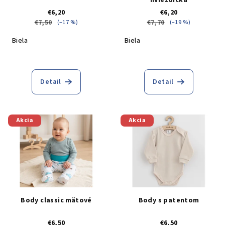
o
v
hviezdička
€6,20
€6,20
d
€7,50
€7,70
(–17 %)
(–19 %)
u
Biela
Biela
k
t
o
Detail
Detail
v
Akcia
Akcia
Body classic mätové
Body s patentom
€6,50
€6,50