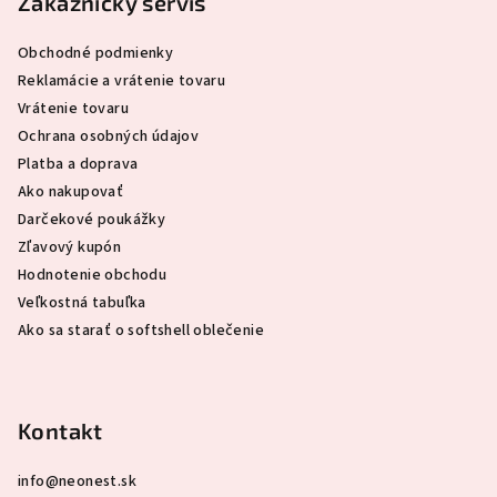
p
Zákaznícky servis
ä
Obchodné podmienky
t
Reklamácie a vrátenie tovaru
i
Vrátenie tovaru
e
Ochrana osobných údajov
Platba a doprava
Ako nakupovať
Darčekové poukážky
Zľavový kupón
Hodnotenie obchodu
Veľkostná tabuľka
Ako sa starať o softshell oblečenie
Kontakt
info
@
neonest.sk