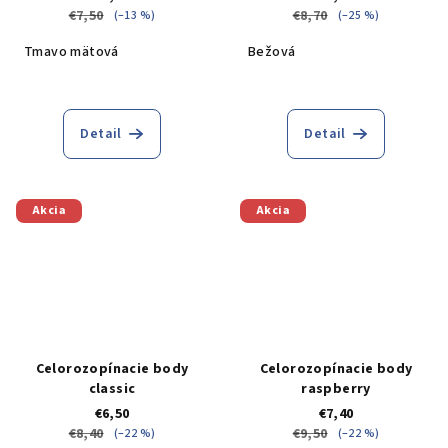
€7,50
€8,70
(–13 %)
(–25 %)
Tmavo mätová
Bežová
Detail
Detail
Akcia
Akcia
Celorozopínacie body
Celorozopínacie body
classic
raspberry
€6,50
€7,40
€8,40
€9,50
(–22 %)
(–22 %)