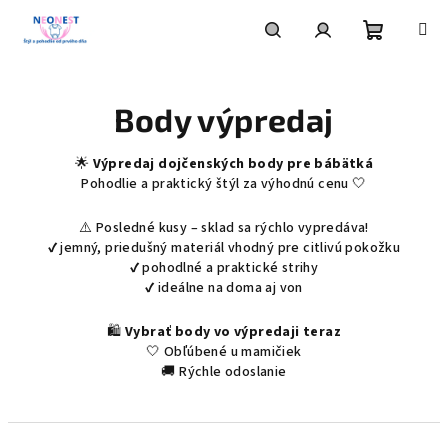
Prejsť
na
obsah
Nákupn
Hľadať
Prihlásenie
Body výpredaj
košík
🌟
Výpredaj dojčenských body pre bábätká
Pohodlie a praktický štýl za výhodnú cenu 🤍
⚠️ Posledné kusy – sklad sa rýchlo vypredáva!
✔ jemný, priedušný materiál vhodný pre citlivú pokožku
✔ pohodlné a praktické strihy
✔ ideálne na doma aj von
🛍️
Vybrať body vo výpredaji teraz
🤍 Obľúbené u mamičiek
🚚 Rýchle odoslanie