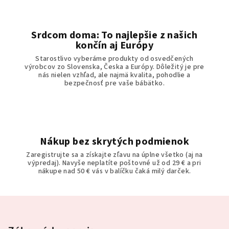
y
v
ý
Srdcom doma: To najlepšie z našich
p
končín aj Európy
i
Starostlivo vyberáme produkty od osvedčených
s
výrobcov zo Slovenska, Česka a Európy. Dôležitý je pre
u
nás nielen vzhľad, ale najmä kvalita, pohodlie a
bezpečnosť pre vaše bábätko.
Nákup bez skrytých podmienok
Zaregistrujte sa a získajte zľavu na úplne všetko (aj na
výpredaj). Navyše neplatíte poštovné už od 29 € a pri
nákupe nad 50 € vás v balíčku čaká milý darček.
Z
á