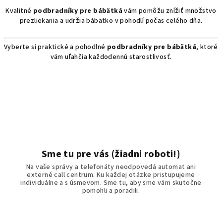
Kvalitné
podbradníky pre bábätká
vám pomôžu znížiť množstvo
prezliekania a udržia bábätko v pohodlí počas celého dňa.
Vyberte si praktické a pohodlné
podbradníky pre bábätká
, ktoré
vám uľahčia každodennú starostlivosť.
Sme tu pre vás (žiadni roboti!)
Na vaše správy a telefonáty neodpovedá automat ani
externé call centrum. Ku každej otázke pristupujeme
individuálne a s úsmevom. Sme tu, aby sme vám skutočne
pomohli a poradili.