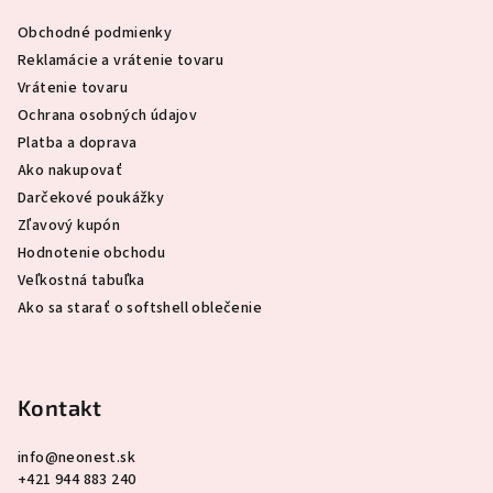
ä
Obchodné podmienky
t
Reklamácie a vrátenie tovaru
i
Vrátenie tovaru
e
Ochrana osobných údajov
Platba a doprava
Ako nakupovať
Darčekové poukážky
Zľavový kupón
Hodnotenie obchodu
Veľkostná tabuľka
Ako sa starať o softshell oblečenie
Kontakt
info
@
neonest.sk
+421 944 883 240