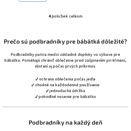
4
položiek celkom
O
v
l
á
Prečo sú podbradníky pre bábätká dôležité?
d
a
Podbradníky patria medzi základné doplnky vo výbave pre
c
bábätko. Pomáhajú chrániť oblečenie pred zašpinením pri kŕmení,
i
slintaní aj počas prvých príkrmov.
e
p
✔ ochrana oblečenia počas jedla
✔ vhodné na každodenné používanie
r
✔ jednoduchá údržba
v
✔ pohodlné nosenie pre bábätko
k
y
v
ý
Podbradníky na každý deň
p