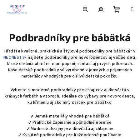
Prejsť
na
obsah
Nákupn
Hľadať
Prihlásenie
Podbradníky pre bábätká
košík
Hľadáte kvalitné, praktické a štýlové podbradníky pre bábätká? V
NEONEST.sk
nájdete podbradníky pre novorodencov aj väčšie deti,
ktoré chránia oblečenie pri papaní, slintaní aj prvých príkrmoch.
Naše detské podbradníky sú vyrobené z jemných a príjemných
materiálov vhodných pre citlivú detskú pokožku.
Vyberte si moderné podbradníky pre chlapcov aj dievčatá v
krásnych farbách a vzoroch. Ideálne do výbavy pre novorodenca,
ku kŕmeniu aj ako milý darček pre bábätko.
✔ Jemné materiály vhodné pre bábätká
✔ Praktické zapínanie a pohodlné nosenie
✔ Moderné dizajny pre dievčatá aj chlapcov
✔ Kvalitné podbradníky pre každodenné používanie