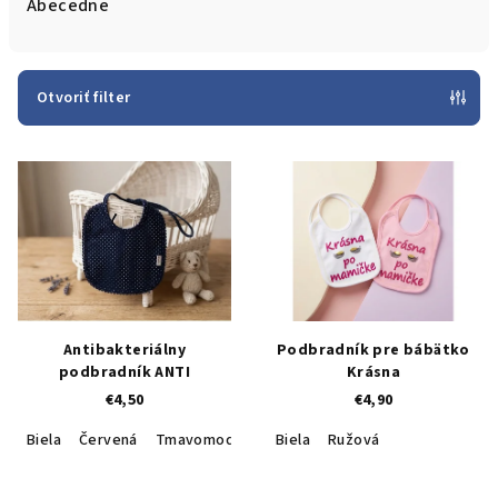
e
Abecedne
n
i
e
Otvoriť filter
p
V
r
ý
o
p
d
i
u
s
k
p
t
r
o
Antibakteriálny
Podbradník pre bábätko
o
v
podbradník ANTI
Krásna
€4,50
€4,90
d
u
Biela
Červená
Tmavomodrá
Čerešničky
Biela
Ružová
k