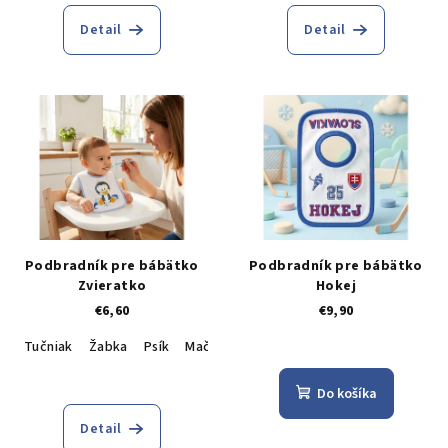
t
o
Detail
Detail
v
Podbradník pre bábätko
Podbradník pre bábätko
Zvieratko
Hokej
€6,60
€9,90
Tučniak
Žabka
Psík
Mačička
Tigrík
Sovička
Líška
Opi
Do košíka
Detail