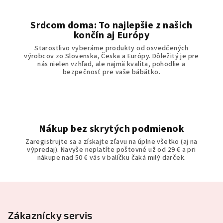
Srdcom doma: To najlepšie z našich
končín aj Európy
Starostlivo vyberáme produkty od osvedčených
výrobcov zo Slovenska, Česka a Európy. Dôležitý je pre
nás nielen vzhľad, ale najmä kvalita, pohodlie a
bezpečnosť pre vaše bábätko.
Nákup bez skrytých podmienok
Zaregistrujte sa a získajte zľavu na úplne všetko (aj na
výpredaj). Navyše neplatíte poštovné už od 29 € a pri
nákupe nad 50 € vás v balíčku čaká milý darček.
Z
á
p
Zákaznícky servis