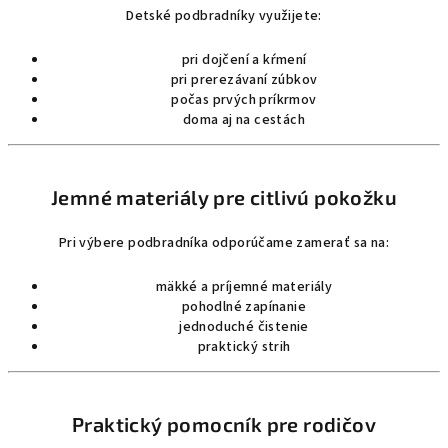
i
Detské podbradníky využijete:
s
u
pri dojčení a kŕmení
pri prerezávaní zúbkov
počas prvých príkrmov
doma aj na cestách
Jemné materiály pre citlivú pokožku
Pri výbere podbradníka odporúčame zamerať sa na:
mäkké a príjemné materiály
pohodlné zapínanie
jednoduché čistenie
praktický strih
Praktický pomocník pre rodičov