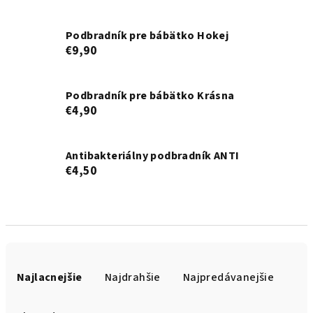
Podbradník pre bábätko Hokej
€9,90
Podbradník pre bábätko Krásna
€4,90
Antibakteriálny podbradník ANTI
€4,50
R
a
Najlacnejšie
Najdrahšie
Najpredávanejšie
d