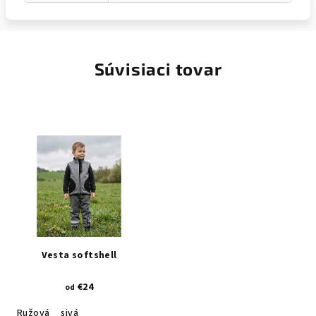
Súvisiaci tovar
Vesta softshell
€24
od
Ružová
sivá