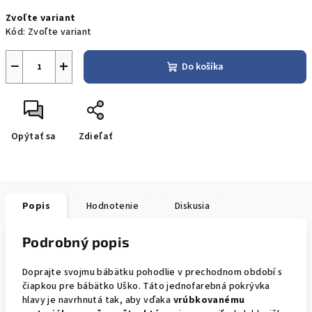
Jednotková
Zvoľte variant
cena:
Kód:
Zvoľte variant
−
+
Do košíka
Opýtať sa
Zdieľať
Popis
Hodnotenie
Diskusia
Podrobný popis
Doprajte svojmu bábätku pohodlie v prechodnom období s
čiapkou pre bábätko Uško. Táto jednofarebná pokrývka
hlavy je navrhnutá tak, aby vďaka
vrúbkovanému