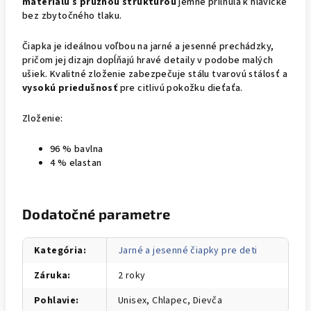
materiálu s pružnou štruktúrou
jemne priľnula k hlavičke
bez zbytočného tlaku.
Čiapka je ideálnou voľbou na jarné a jesenné prechádzky,
pričom jej dizajn dopĺňajú hravé detaily v podobe malých
ušiek. Kvalitné zloženie zabezpečuje stálu tvarovú stálosť a
vysokú priedušnosť
pre citlivú pokožku dieťaťa.
Zloženie:
96 % bavlna
4 % elastan
Dodatočné parametre
Kategória
:
Jarné a jesenné čiapky pre deti
Záruka
:
2 roky
Pohlavie
:
Unisex, Chlapec, Dievča