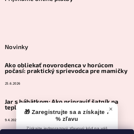
Novinky
Ako obliekať novorodenca v horúcom
počasí: praktický sprievodca pre mamičky
25.6.2026
Jar s bábätkom: Ako pripraviť šatník na
teplejšie dni
×
🎁 Zaregistrujte sa a získajte 7
% zľavu
9.4.2026
Získajte jednorazový zľavový kód na váš