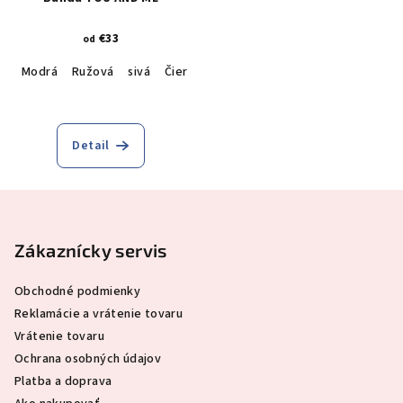
€33
od
Modrá
Ružová
sivá
Čierna
Škorica
Detail
Z
á
p
Zákaznícky servis
ä
Obchodné podmienky
t
Reklamácie a vrátenie tovaru
i
Vrátenie tovaru
e
Ochrana osobných údajov
Platba a doprava