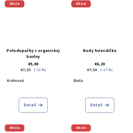
Akcia
Akcia
Polodupačky z organickej
Body hviezdička
bavlny
€5,80
€6,20
€7,35
€7,50
(–21 %)
(–17 %)
Krémová
Biela
Detail
Detail
Akcia
Akcia