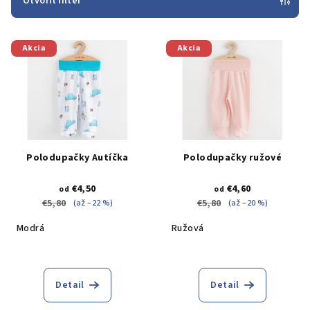
e
Otvoriť filter
p
V
r
Akcia
Akcia
ý
o
p
d
i
u
s
k
p
t
r
o
Polodupačky Autíčka
Polodupačky ružové
o
v
€4,50
€4,60
d
od
od
€5,80
€5,80
(až –22 %)
(až –20 %)
u
k
Modrá
Ružová
t
o
Detail
Detail
v