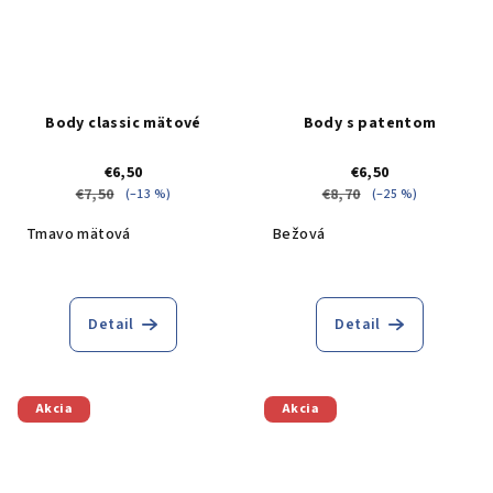
Body classic mätové
Body s patentom
€6,50
€6,50
€7,50
€8,70
(–13 %)
(–25 %)
Tmavo mätová
Bežová
Detail
Detail
Akcia
Akcia