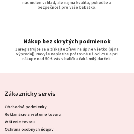
nás nielen vzhľad, ale najmä kvalita, pohodlie a
bezpečnosť pre vaše bábätko.
Nákup bez skrytých podmienok
Zaregistrujte sa a získajte zľavu na úplne všetko (aj na
výpredaj). Navyše neplatíte poštovné už od 29 € a pri
nákupe nad 50 € vás v balíčku čaká milý darček.
Z
á
p
Zákaznícky servis
ä
Obchodné podmienky
t
Reklamácie a vrátenie tovaru
i
Vrátenie tovaru
e
Ochrana osobných údajov