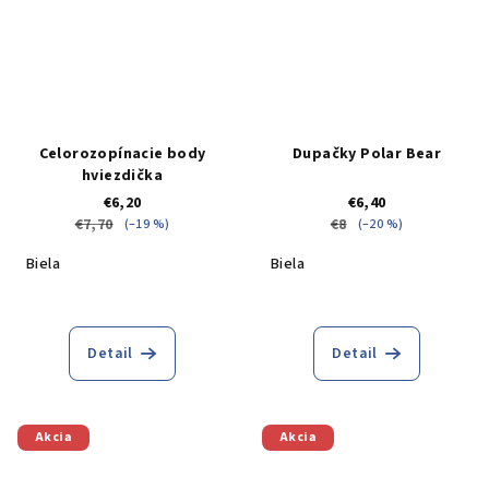
Celorozopínacie body
Dupačky Polar Bear
hviezdička
€6,20
€6,40
€7,70
€8
(–19 %)
(–20 %)
Biela
Biela
Detail
Detail
Akcia
Akcia