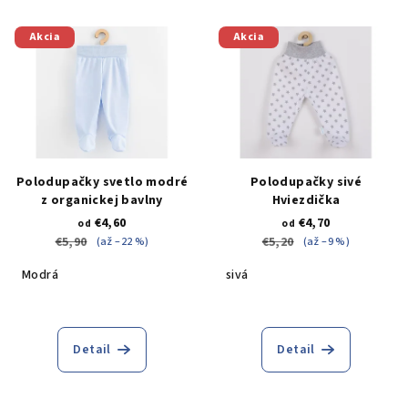
Akcia
Akcia
Polodupačky svetlo modré
Polodupačky sivé
z organickej bavlny
Hviezdička
€4,60
€4,70
od
od
€5,90
€5,20
(až –22 %)
(až –9 %)
Modrá
sivá
Detail
Detail