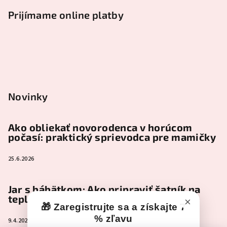
Prijímame online platby
Novinky
Ako obliekať novorodenca v horúcom
počasí: praktický sprievodca pre mamičky
25.6.2026
Jar s bábätkom: Ako pripraviť šatník na
teplejšie dni
×
🎁 Zaregistrujte sa a získajte 7
% zľavu
9.4.2026