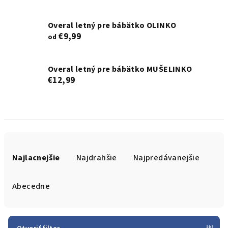
Overal letný pre bábätko OLINKO
€9,99
od
Overal letný pre bábätko MUŠELINKO
€12,99
R
a
Najlacnejšie
Najdrahšie
Najpredávanejšie
d
e
Abecedne
n
i