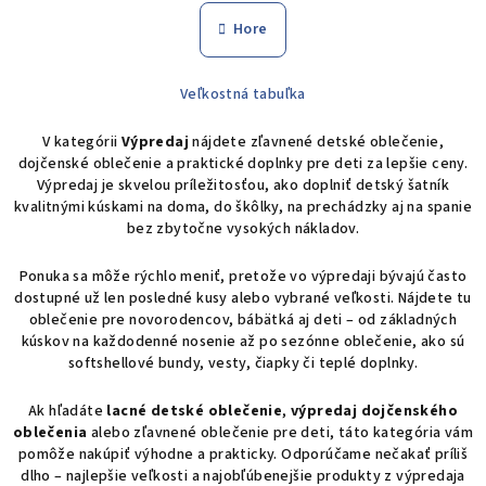
n
l
Hore
k
á
o
d
v
Veľkostná tabuľka
a
a
n
c
i
V kategórii
Výpredaj
nájdete zľavnené detské oblečenie,
i
e
dojčenské oblečenie a praktické doplnky pre deti za lepšie ceny.
e
Výpredaj je skvelou príležitosťou, ako doplniť detský šatník
p
kvalitnými kúskami na doma, do škôlky, na prechádzky aj na spanie
r
bez zbytočne vysokých nákladov.
v
k
Ponuka sa môže rýchlo meniť, pretože vo výpredaji bývajú často
y
dostupné už len posledné kusy alebo vybrané veľkosti. Nájdete tu
oblečenie pre novorodencov, bábätká aj deti – od základných
v
kúskov na každodenné nosenie až po sezónne oblečenie, ako sú
ý
softshellové bundy, vesty, čiapky či teplé doplnky.
p
i
Ak hľadáte
lacné detské oblečenie
,
výpredaj dojčenského
s
oblečenia
alebo zľavnené oblečenie pre deti, táto kategória vám
u
pomôže nakúpiť výhodne a prakticky. Odporúčame nečakať príliš
dlho – najlepšie veľkosti a najobľúbenejšie produkty z výpredaja