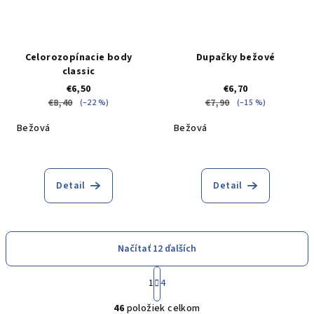
Celorozopínacie body
Dupačky bežové
classic
€6,50
€6,70
€8,40
€7,90
(–22 %)
(–15 %)
Bežová
Bežová
Detail
Detail
Načítať 12 ďalších
S
1
4
t
O
r
46
položiek celkom
á
v