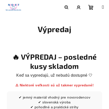
Prejsť
na
obsah
Nákupn
Hľadať
Prihlásenie
Výpredaj
košík
🔥 VÝPREDAJ – posledné
kusy skladom
Keď sa vypredajú, už nebudú dostupné 🤍
⚠️ Niektoré veľkosti sú už takmer vypredané!
✔ jemný materiál vhodný pre novorodencov
✔ slovenská výroba
✔ pohodlné a praktické strihy