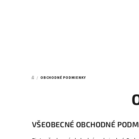
Prejsť
na
obsah
/
OBCHODNÉ PODMIENKY
DOMOV
VŠEOBECNÉ OBCHODNÉ PODM