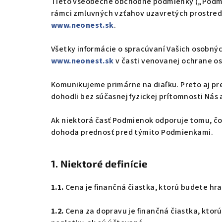
Tieto všeobecné obchodné podmienky („Podmien
rámci zmluvných vzťahov uzavretých prostred
www.neonest.sk
.
Všetky informácie o spracúvaní Vašich osobný
www.neonest.sk
v časti venovanej ochrane o
Komunikujeme primárne na diaľku. Preto aj pre
dohodli bez súčasnej fyzickej prítomnosti Nás 
Ak niektorá časť Podmienok odporuje tomu, čo
dohoda prednosť pred týmito Podmienkami.
1. Niektoré definície
1.1.
Cena je finančná čiastka, ktorú budete hra
1.2.
Cena za dopravu je finančná čiastka, ktorú