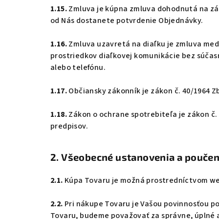
1.15.
Zmluva je kúpna zmluva dohodnutá na zákl
od Nás dostanete potvrdenie Objednávky.
1.16.
Zmluva uzavretá na diaľku je zmluva me
prostriedkov diaľkovej komunikácie bez súčasn
alebo telefónu.
1.17.
Občiansky zákonník je zákon č. 40/1964 Zb
1.18.
Zákon o ochrane spotrebiteľa je zákon č. 
predpisov.
2. Všeobecné ustanovenia a poučen
2.1.
Kúpa Tovaru je možná prostredníctvom we
2.2.
Pri nákupe Tovaru je Vašou povinnosťou pos
Tovaru, budeme považovať za správne, úplné a