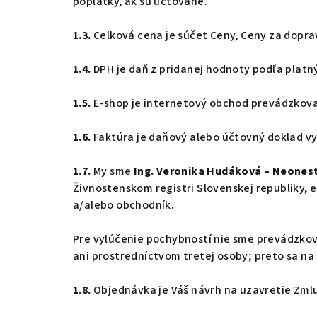
poplatky, ak sú účtované.
1.3.
Celková cena je súčet Ceny, Ceny za doprav
1.4.
DPH je daň z pridanej hodnoty podľa platn
1.5.
E-shop je internetový obchod prevádzkov
1.6.
Faktúra je daňový alebo účtovný doklad v
1.7.
My sme
Ing. Veronika Hudáková – Neones
Živnostenskom registri Slovenskej republiky, 
a/alebo obchodník.
Pre vylúčenie pochybností nie sme prevádzkova
ani prostredníctvom tretej osoby; preto sa na
1.8.
Objednávka je Váš návrh na uzavretie Zmlu