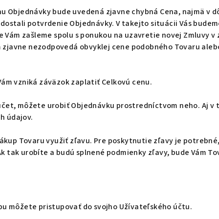
rhu Objednávky bude uvedená zjavne chybná Cena, najmä v dô
te dostali potvrdenie Objednávky. V takejto situácii Vás bu
e Vám zašleme spolu s ponukou na uzavretie novej Zmluvy v
m zjavne nezodpovedá obvyklej cene podobného Tovaru alebo 
Vám vzniká záväzok zaplatiť Celkovú cenu.
 účet, môžete urobiť Objednávku prostredníctvom neho. Aj v
h údajov.
up Tovaru využiť zľavu. Pre poskytnutie zľavy je potrebné, 
Ak tak urobíte a budú splnené podmienky zľavy, bude Vám To
opu môžete pristupovať do svojho Užívateľského účtu.