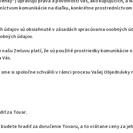
ky“) upravujú práva a povinnosti Vás, ako kupujúcich, a N
níctvom komunikácie na diaľku, konkrétne prostredníctvo
ch údajov sú obsiahnuté v zásadách spracúvania osobných úd
sobných údajov.
 našu Zmluvu platí, že sú použité prostriedky komunikácie n
a Vás.
 sme si spoločne schválili v rámci procesu Vašej Objednávk
diť za Tovar.
 budete hradiť za doručenie Tovaru, a to vrátane ceny za je