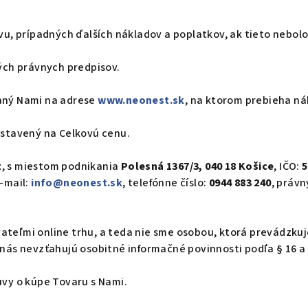
u, prípadných ďalších nákladov a poplatkov, ak tieto nebol
ých právnych predpisov.
aný Nami na adrese
www.neonest.sk
, na ktorom prebieha ná
ystavený na Celkovú cenu.
t
, s miestom podnikania
Polesná 1367/3, 040 18 Košice
, IČO:
5
e-mail:
info@neonest.sk
, telefónne číslo:
0944 883 240
, práv
teľmi online trhu, a teda nie sme osobou, ktorá prevádzkuje
 nás nevzťahujú osobitné informačné povinnosti podľa § 16 a
vy o kúpe Tovaru s Nami.