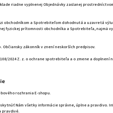
ade riadne vyplnenej Objednávky zaslanej prostredníctvom 
dzi obchodníkom a Spotrebiteľom dohodnutá a uzavretá výlu
ej fyzickej prítomnosti obchodníka a Spotrebiteľa, najmä vy
. Občiansky zákonník v znení neskorších predpisov.
108/2024 Z. z. o ochrane spotrebiteľa a o zmene a doplnení 
ie
bového rozhrania E-shopu.
kytnúť Nám všetky informácie správne, úplne a pravdivo. Inf
 pravdivé.