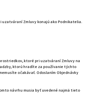
i uzatváraní Zmluvy konajú ako Podnikatelia.
rostriedkov, ktoré pri uzatváraní Zmluvy na
 sadzby, ktorú hradíte za používanie týchto
ny nemusíte očakávať. Odoslaním Objednávky
 tomto návrhu musia byť uvedené najmä tieto