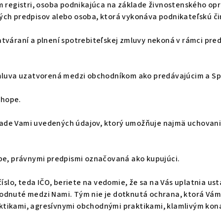
 registri, osoba podnikajúca na základe živnostenského opr
ch predpisov alebo osoba, ktorá vykonáva podnikateľskú či
zatváraní a plnení spotrebiteľskej zmluvy nekoná v rámci pre
mluva uzatvorená medzi obchodníkom ako predávajúcim a Sp
shope.
klade Vami uvedených údajov, ktorý umožňuje najmä uchovani
e, právnymi predpismi označovaná ako kupujúci.
číslo, teda IČO, beriete na vedomie, že sa na Vás uplatnia 
dnuté medzi Nami. Tým nie je dotknutá ochrana, ktorá Vám 
tikami, agresívnymi obchodnými praktikami, klamlivým ko