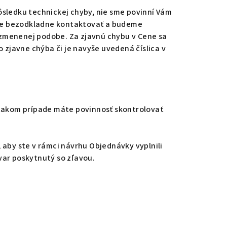
sledku technickej chyby, nie sme povinní Vám
deme bezodkladne kontaktovať a budeme
 zmenenej podobe. Za zjavnú chybu v Cene sa
zjavne chýba či je navyše uvedená číslica v
 takom prípade máte povinnosť skontrolovať
aby ste v rámci návrhu Objednávky vyplnili
var poskytnutý so zľavou.