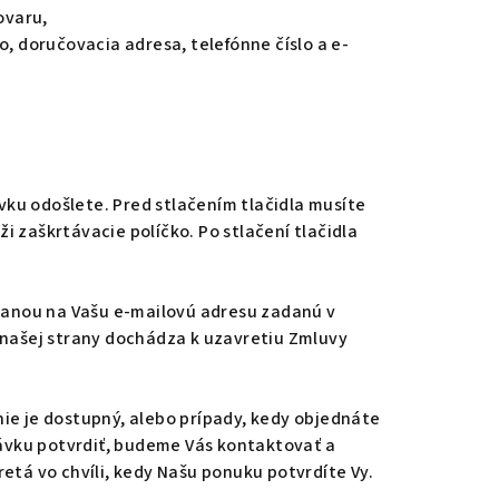
ovaru,
, doručovacia adresa, telefónne číslo a e-
ku odošlete. Pred stlačením tlačidla musíte
ži zaškrtávacie políčko. Po stlačení tlačidla
anou na Vašu e-mailovú adresu zadanú v
našej strany dochádza k uzavretiu Zmluvy
ie je dostupný, alebo prípady, kedy objednáte
ávku potvrdiť, budeme Vás kontaktovať a
tá vo chvíli, kedy Našu ponuku potvrdíte Vy.