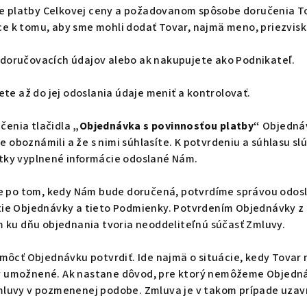
be platby Celkovej ceny a požadovanom spôsobe doručenia T
ce k tomu, aby sme mohli dodať Tovar, najmä meno, priezvisko
d doručovacích údajov alebo ak nakupujete ako Podnikateľ.
e až do jej odoslania údaje meniť a kontrolovať.
čenia tlačidla
„Objednávka s povinnosťou platby“
Objednáv
 oboznámili a že s nimi súhlasíte. K potvrdeniu a súhlasu slú
tky vyplnené informácie odoslané Nám.
 po tom, kedy Nám bude doručená, potvrdíme správou odosl
ie Objednávky a tieto Podmienky. Potvrdením Objednávky z 
 ku dňu objednania tvoria neoddeliteľnú súčasť Zmluvy.
cť Objednávku potvrdiť. Ide najmä o situácie, kedy Tovar n
any umožnené. Ak nastane dôvod, pre ktorý nemôžeme Objedn
uvy v pozmenenej podobe. Zmluva je v takom prípade uzavre