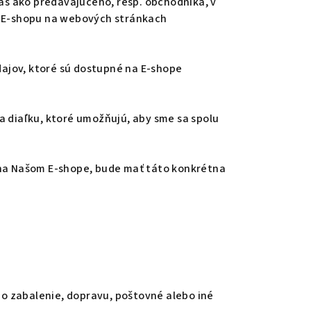
ás ako predávajúceho, resp. obchodníka, v
m E-shopu na webových stránkach
ajov, ktoré sú dostupné na E-shope
a diaľku, ktoré umožňujú, aby sme sa spolu
y na Našom E-shope, bude mať táto konkrétna
ho zabalenie, dopravu, poštovné alebo iné