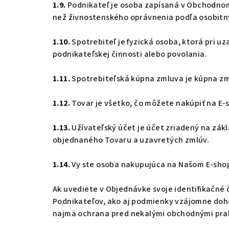
1.9.
Podnikateľ je osoba zapísaná v Obchodnom
než živnostenského oprávnenia podľa osobitný
1.10.
Spotrebiteľ je fyzická osoba, ktorá pri u
podnikateľskej činnosti alebo povolania.
1.11.
Spotrebiteľská kúpna zmluva je kúpna z
1.12.
Tovar je všetko, čo môžete nakúpiť na E-
1.13.
Užívateľský účet je účet zriadený na zá
objednaného Tovaru a uzavretých zmlúv.
1.14.
Vy ste osoba nakupujúca na Našom E-shop
Ak uvediete v Objednávke svoje identifikačné 
Podnikateľov, ako aj podmienky vzájomne doho
najmä ochrana pred nekalými obchodnými prak