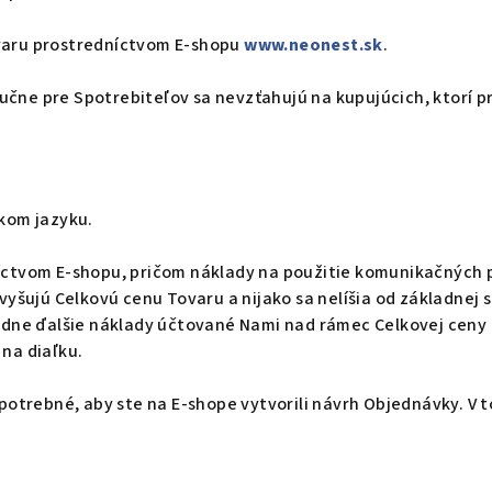
varu prostredníctvom E-shopu
www.neonest.sk
.
ne pre Spotrebiteľov sa nevzťahujú na kupujúcich, ktorí pr
kom jazyku.
ctvom E-shopu, pričom náklady na použitie komunikačných p
zvyšujú Celkovú cenu Tovaru a nijako sa nelíšia od základnej
Žiadne ďalšie náklady účtované Nami nad rámec Celkovej ce
 na diaľku.
 potrebné, aby ste na E-shope vytvorili návrh Objednávky. V