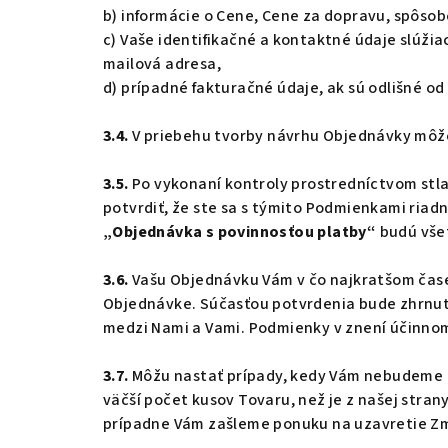
b) informácie o Cene, Cene za dopravu, spôso
c) Vaše identifikačné a kontaktné údaje slúžia
mailová adresa,
d) prípadné fakturačné údaje, ak sú odlišné o
3.4.
V priebehu tvorby návrhu Objednávky môžet
3.5.
Po vykonaní kontroly prostredníctvom stla
potvrdiť, že ste sa s týmito Podmienkami riadne
„Objednávka s povinnosťou platby“
budú vše
3.6.
Vašu Objednávku Vám v čo najkratšom čase
Objednávke. Súčasťou potvrdenia bude zhrnut
medzi Nami a Vami. Podmienky v znení účinnom
3.7.
Môžu nastať prípady, kedy Vám nebudeme mô
väčší počet kusov Tovaru, než je z našej str
prípadne Vám zašleme ponuku na uzavretie Zml