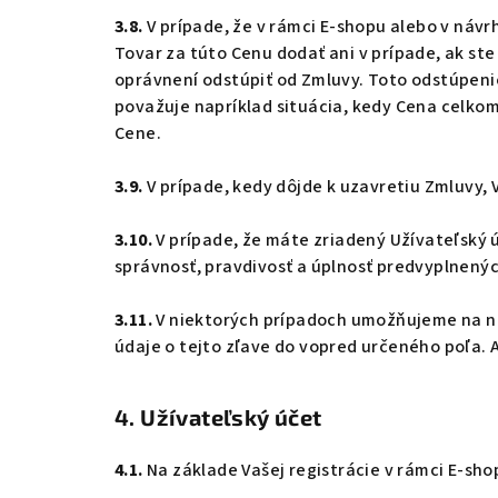
3.8.
V prípade, že v rámci E-shopu alebo v náv
Tovar za túto Cenu dodať ani v prípade, ak s
oprávnení odstúpiť od Zmluvy. Toto odstúpeni
považuje napríklad situácia, kedy Cena celko
Cene.
3.9.
V prípade, kedy dôjde k uzavretiu Zmluvy, 
3.10.
V prípade, že máte zriadený Užívateľský
správnosť, pravdivosť a úplnosť predvyplnenýc
3.11.
V niektorých prípadoch umožňujeme na nák
údaje o tejto zľave do vopred určeného poľa. 
4. Užívateľský účet
4.1.
Na základe Vašej registrácie v rámci E-sh