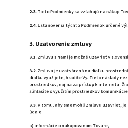
2.3.
Tieto Podmienky sa vzťahujú na nákup To
2.4.
Ustanovenia týchto Podmienok určené výluč
3. Uzatvorenie zmluvy
3.1.
Zmluvu s Nami je možné uzavrieť v slovens
3.2.
Zmluva je uzatváraná na diaľku prostrední
diaľku využijete, hradíte Vy. Tieto náklady ne
prostriedkov, najmä za prístup k internetu. 
súhlasíte s využitím prostriedkov komunikácie
3.3.
K tomu, aby sme mohli Zmluvu uzavrieť, je
údaje:
a) informácie o nakupovanom Tovare,