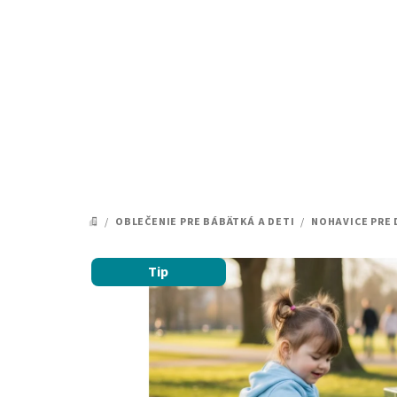
Prejsť
na
obsah
/
OBLEČENIE PRE BÁBÄTKÁ A DETI
/
NOHAVICE PRE 
DOMOV
Tip