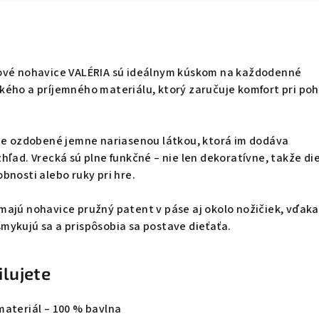
ové nohavice VALÉRIA sú ideálnym kúskom na každodenné
kého a príjemného materiálu, ktorý zaručuje komfort pri po
ice ozdobené jemne nariasenou látkou, ktorá im dodáva
hľad. Vrecká sú plne funkčné – nie len dekoratívne, takže die
bnosti alebo ruky pri hre.
majú nohavice pružný patent v páse aj okolo nožičiek, vďaka
mykujú sa a prispôsobia sa postave dieťaťa.
ilujete
materiál – 100 % bavlna