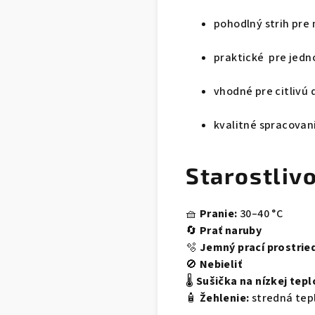
pohodlný strih pre
praktické pre jedn
vhodné pre citlivú
kvalitné spracovan
Starostliv
🧺
Pranie:
30–40 °C
🔄
Prať naruby
🫧
Jemný prací prostrie
🚫
Nebieliť
🌡️
Sušička na nízkej tepl
🧴
Žehlenie:
stredná tep