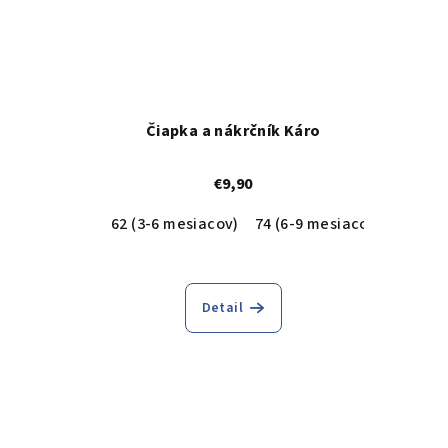
Čiapka a nákrčník Káro
€9,90
62 (3-6 mesiacov)
74 (6-9 mesiacov)
80 (9-
Detail