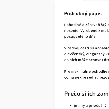
Podrobný popis
Pohodlné a zároveň štýl
nosenie. Vyrobené z mäk
počas celého dňa.
V zadnej časti sú nohav
dievčenský, elegantný vz
do nich môže schovať dro
Pre maximálne pohodlie 
čomu pekne sedia, nezoš
Prečo si ich zam
jemný a priedušný 