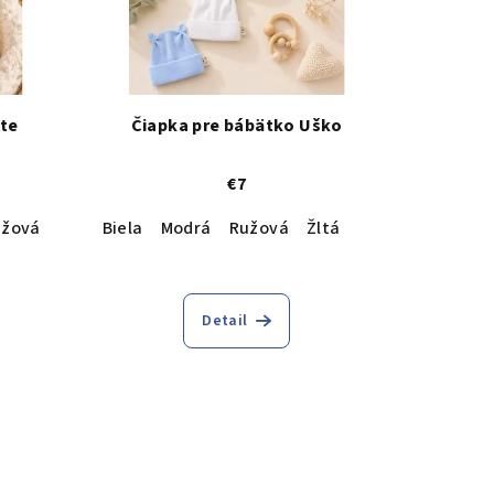
ute
Čiapka pre bábätko Uško
€7
užová
Žltá
Biela
Modrá
Ružová
Žltá
Detail