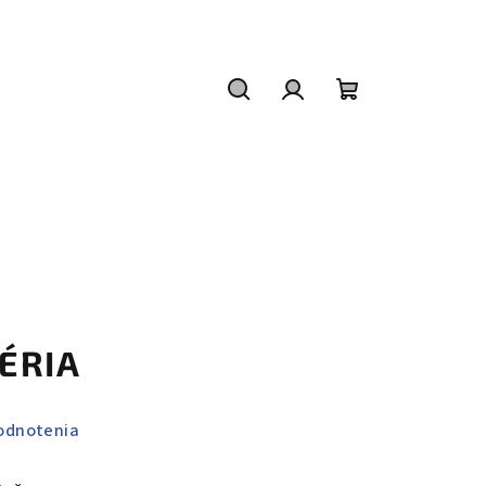
Hľadať
Prihlásenie
Nákupný
košík
ÉRIA
odnotenia