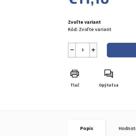
Jednotková
cena:
Zvoľte variant
Kód:
Zvoľte variant
−
+
Tlač
Opýtať sa
Popis
Hodnot