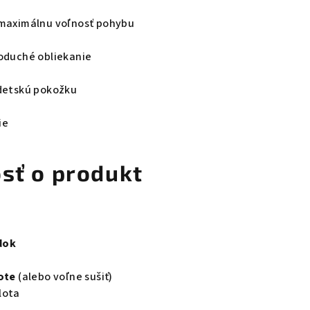
 maximálnu voľnosť pohybu
oduché obliekanie
 detskú pokožku
ie
osť o produkt
dok
ote
(alebo voľne sušiť)
lota