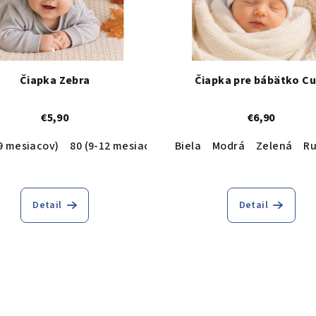
Čiapka Zebra
Čiapka pre bábätko C
€5,90
€6,90
drá
-9 mesiacov)
Cyklamenová
80 (9-12 mesiacov)
Lososová
Biela
Modrá
Zelená
R
Detail
Detail