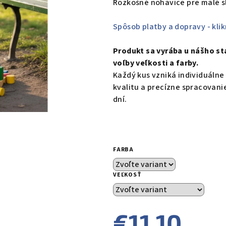
Rozkošné nohavice pre malé s
je
0,0
Spôsob platby a dopravy - klik
z
5
Produkt sa vyrába u nášho st
hviezdičiek.
voľby veľkosti a farby.
Každý kus vzniká individuálne
kvalitu a precízne spracovani
dní.
FARBA
VEĽKOSŤ
€11,10