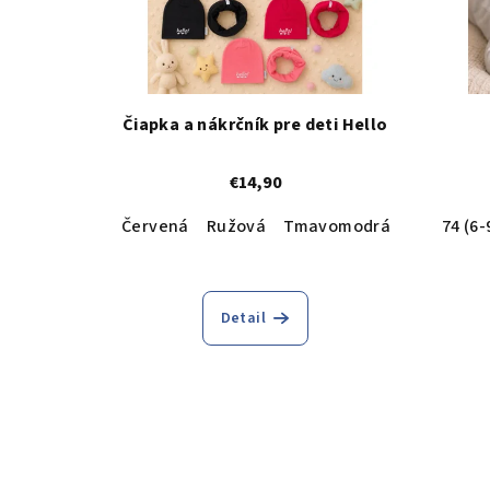
Čiapka a nákrčník pre deti Hello
€14,90
Červená
Ružová
Tmavomodrá
Svetlomo
74 (6
Detail