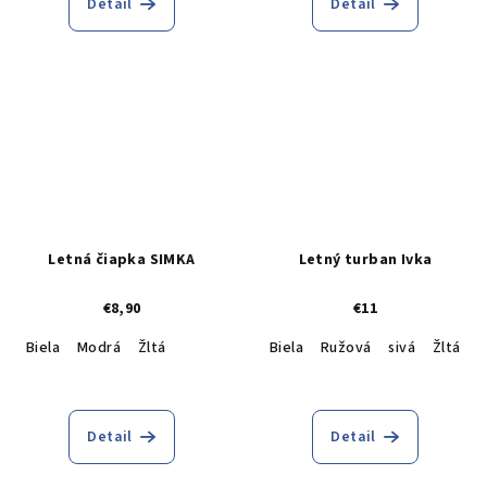
Detail
Detail
Letná čiapka SIMKA
Letný turban Ivka
€8,90
€11
Biela
Modrá
Žltá
Biela
Ružová
sivá
Žltá
C
Detail
Detail