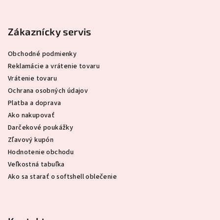
Z
á
p
Zákaznícky servis
ä
Obchodné podmienky
t
Reklamácie a vrátenie tovaru
i
Vrátenie tovaru
e
Ochrana osobných údajov
Platba a doprava
Ako nakupovať
Darčekové poukážky
Zľavový kupón
Hodnotenie obchodu
Veľkostná tabuľka
Ako sa starať o softshell oblečenie