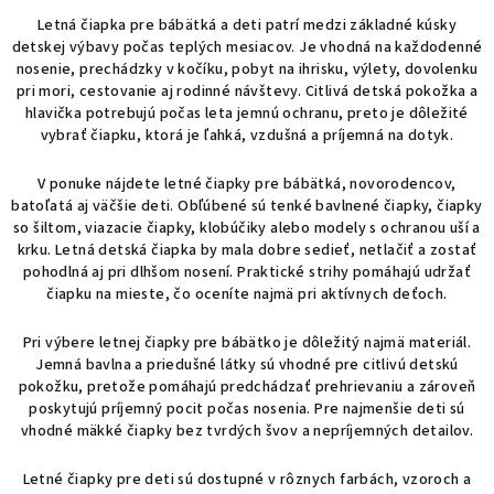
v
Letná čiapka pre bábätká a deti patrí medzi základné kúsky
l
detskej výbavy počas teplých mesiacov. Je vhodná na každodenné
á
nosenie, prechádzky v kočíku, pobyt na ihrisku, výlety, dovolenku
d
pri mori, cestovanie aj rodinné návštevy. Citlivá detská pokožka a
a
hlavička potrebujú počas leta jemnú ochranu, preto je dôležité
vybrať čiapku, ktorá je ľahká, vzdušná a príjemná na dotyk.
c
i
V ponuke nájdete letné čiapky pre bábätká, novorodencov,
e
batoľatá aj väčšie deti. Obľúbené sú tenké bavlnené čiapky, čiapky
p
so šiltom, viazacie čiapky, klobúčiky alebo modely s ochranou uší a
r
krku. Letná detská čiapka by mala dobre sedieť, netlačiť a zostať
v
pohodlná aj pri dlhšom nosení. Praktické strihy pomáhajú udržať
k
čiapku na mieste, čo oceníte najmä pri aktívnych deťoch.
y
v
Pri výbere letnej čiapky pre bábätko je dôležitý najmä materiál.
Jemná bavlna a priedušné látky sú vhodné pre citlivú detskú
ý
pokožku, pretože pomáhajú predchádzať prehrievaniu a zároveň
p
poskytujú príjemný pocit počas nosenia. Pre najmenšie deti sú
i
vhodné mäkké čiapky bez tvrdých švov a nepríjemných detailov.
s
u
Letné čiapky pre deti sú dostupné v rôznych farbách, vzoroch a