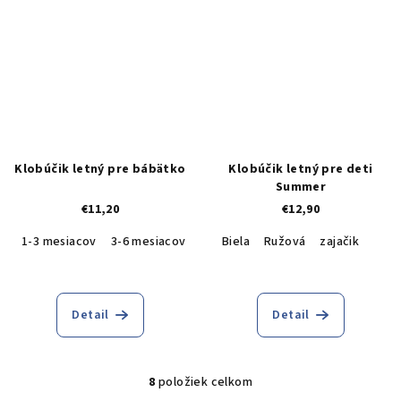
Klobúčik letný pre bábätko
Klobúčik letný pre deti
Summer
€11,20
€12,90
1-3 mesiacov
3-6 mesiacov
18-36 mesiacov
Biela
Ružová
6-9 mesiacov
zajačik
9
Detail
Detail
8
položiek celkom
O