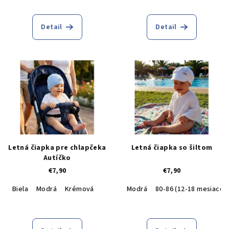
t
o
Detail
Detail
v
Letná čiapka pre chlapčeka
Letná čiapka so šiltom
Autíčko
€7,90
€7,90
Biela
Modrá
Krémová
Modrá
80-86 (12-18 mesiacov