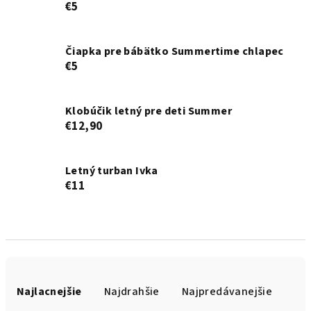
€5
Čiapka pre bábätko Summertime chlapec
€5
Klobúčik letný pre deti Summer
€12,90
Letný turban Ivka
€11
R
a
Najlacnejšie
Najdrahšie
Najpredávanejšie
d