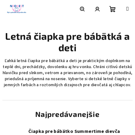
Prejsť
na
obsah
Nákupn
Hľadať
Prihlásenie
Letná čiapka pre bábätká a
košík
deti
Ľahká letná čiapka pre bábätká a deti je praktickým doplnkom na
teplé dni, prechádzky, dovolenku aj hru vonku. Chráni citlivú detskú
hlavičku pred slnkom, vetrom a prievanom, no zároveň je pohodlná,
priedušná a príjemná na nosenie. Vyberte si detské letné čiapky v
jemných farbách a roztomilých dizajnoch pre dievčatá aj chlapcov.
Najpredávanejšie
Čiapka pre bábätko Summertime dievča