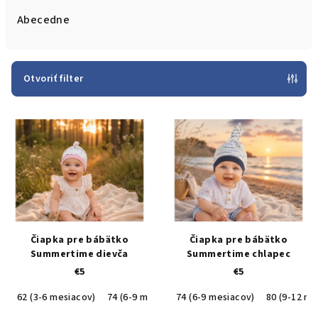
e
Abecedne
n
i
e
Otvoriť filter
p
V
r
ý
o
p
d
i
u
s
k
p
t
r
o
Čiapka pre bábätko
Čiapka pre bábätko
o
v
Summertime dievča
Summertime chlapec
€5
€5
d
u
62 (3-6 mesiacov)
74 (6-9 mesiacov)
74 (6-9 mesiacov)
80 (9-12 mesiacov)
80 (9-12 me
k