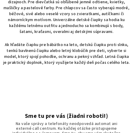
dizajnoch. Pre dievčatká sú obľúbené jemné odtiene, kvietky,
mašličky a pastelové farby. Pre chlapcov sa často vyberajú modré,
béžové, sivé alebo veselé vzory so zvieratkami, autíčkami či
námorníckym motívom. Univerzálne detské čiapky sa hodia ku
každému letnému outfitu a jednoducho sa kombinujú s body,
šatami, kraťasmi, overalmi aj detskými súpravami.
Ak hľadáte čiapku pre bábätko na leto, detskú čiapku proti slnku,
tenkú bavlnenú čiapku alebo letný klobúčik pre deti, vyberte si
model, ktorý spojí pohodlie, ochranu a pekný vzhľad. Letná čiapka
je praktický doplnok, ktorý využijete každý deň počas celého leta.
Sme tu pre vás (žiadni roboti!)
Na vaše správy a telefonáty neodpovedá automat ani
externé call centrum. Ku každej otázke pristupujeme