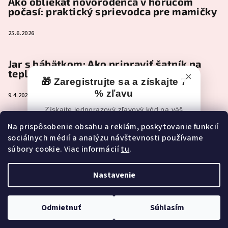
Ako obliekať novorodenca v horúcom
počasí: praktický sprievodca pre mamičky
25.6.2026
Jar s bábätkom: Ako pripraviť šatník na
teplejšie dni
×
🎁 Zaregistrujte sa a získajte 7
% zľavu
9.4.2026
Získajte jednorazový zľavový kód na váš
nákup po registrácii.
Čo je naozaj nevyhnutné zbaliť do
Na prispôsobenie obsahu a reklám, poskytovanie funkcií
pôrodnice (a čo môže pokojne počkať)
sociálnych médií a analýzu návštevnosti používame
📧
Zľavový kód vám po registrácii príde
súbory cookie. Viac informácií
tu
.
e-mailom.
2.2.2026
Ak e-mail nevidíte, skontrolujte aj
Spam,
Reklamy alebo Nevyžiadanú poštu.
Nastavenie
Copyright 2026
NEONEST
. Všetky práva vyhradené.
Upraviť
nastavenie cookies
🎁 CHCEM ZÍSKAŤ 7 % ZĽAVU
Odmietnuť
Súhlasím
Vytvoril Shoptet