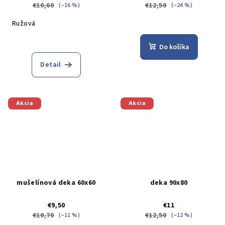
€10,60
€12,50
(–16 %)
(–24 %)
Ružová
Do košíka
Detail
Akcia
Akcia
mušelínová deka 60x60
deka 90x80
€9,50
€11
€10,70
€12,50
(–11 %)
(–12 %)