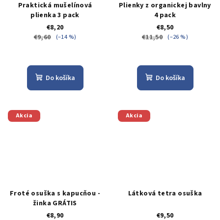
Praktická mušelínová
Plienky z organickej bavlny
plienka 3 pack
4 pack
€8,20
€8,50
€9,60
€11,50
(–14 %)
(–26 %)
Do košíka
Do košíka
Akcia
Akcia
Froté osuška s kapucňou -
Látková tetra osuška
žinka GRÁTIS
€8,90
€9,50