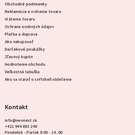
Obchodné podmienky
t
Reklamácie a vrátenie tovaru
i
Vrátenie tovaru
e
Ochrana osobných údajov
Platba a doprava
Ako nakupovať
Darčekové poukážky
Zľavový kupón
Hodnotenie obchodu
Veľkostná tabuľka
Ako sa starať o softshell oblečenie
Kontakt
info
@
neonest.sk
+421 944 883 240
Pondelok - Piatok 9.00 - 14. 00