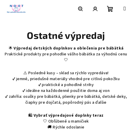
Prejsť
na
obsah
Nákupn
Hľadať
Prihlásenie
Ostatné výpredaj
košík
🌟
Výpredaj detských doplnkov a oblečenia pre bábätká
Praktické produkty pre pohodlie vášho bábätka za výhodnú cenu
🤍
⚠️ Posledné kusy – sklad sa rýchlo vypredáva!
✔ jemné, priedušné materiály vhodné pre citlivú pokožku
✔ praktické a pohodlné strihy
✔ ideálne na každodenné použitie doma aj von
✔ zahŕňa: osušky pre bábätká, plienky pre bábätká, detské deky,
čiapky pre dojčatá, popôrodný pás a ďalšie
🛍️
Vybrať výpredajové doplnky teraz
🤍 Obľúbené u mamičiek
🚚 Rýchle odoslanie