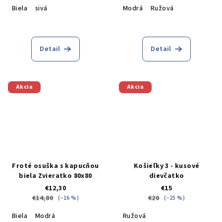
Biela
sivá
Modrá
Ružová
Detail
Detail
Akcia
Akcia
Froté osuška s kapucňou
Košieľky 3 - kusové
biela Zvieratko 80x80
dievčatko
€12,30
€15
€14,80
€20
(–16 %)
(–25 %)
Biela
Modrá
Ružová