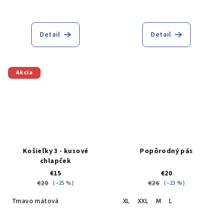
Detail
Detail
Akcia
Košieľky 3 - kusové
Popôrodný pás
chlapček
€15
€20
€20
€26
(–25 %)
(–23 %)
Tmavo mätová
XL
XXL
M
L