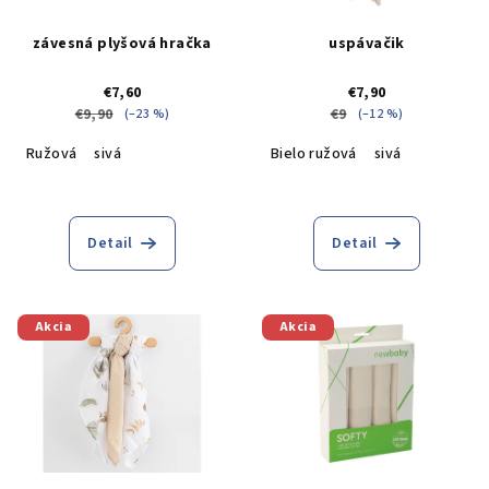
p
t
r
o
závesná plyšová hračka
uspávačik
o
v
€7,60
€7,90
d
€9,90
€9
(–23 %)
(–12 %)
u
Ružová
sivá
Bielo ružová
sivá
k
t
o
Detail
Detail
v
Akcia
Akcia