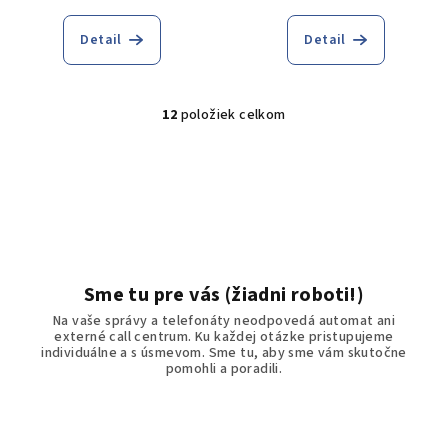
Detail
Detail
12
položiek celkom
O
v
l
á
d
a
c
i
Sme tu pre vás (žiadni roboti!)
e
Na vaše správy a telefonáty neodpovedá automat ani
p
externé call centrum. Ku každej otázke pristupujeme
r
individuálne a s úsmevom. Sme tu, aby sme vám skutočne
pomohli a poradili.
v
k
y
v