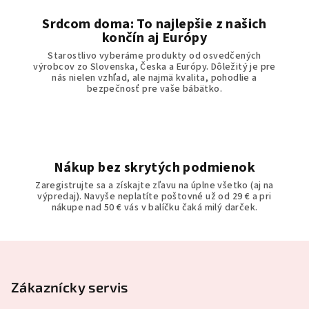
ý
Srdcom doma: To najlepšie z našich
p
končín aj Európy
i
Starostlivo vyberáme produkty od osvedčených
s
výrobcov zo Slovenska, Česka a Európy. Dôležitý je pre
u
nás nielen vzhľad, ale najmä kvalita, pohodlie a
bezpečnosť pre vaše bábätko.
Nákup bez skrytých podmienok
Zaregistrujte sa a získajte zľavu na úplne všetko (aj na
výpredaj). Navyše neplatíte poštovné už od 29 € a pri
nákupe nad 50 € vás v balíčku čaká milý darček.
Z
á
p
Zákaznícky servis
ä