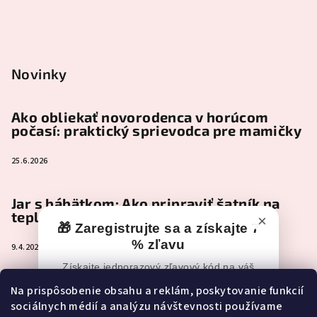
Novinky
Ako obliekať novorodenca v horúcom
počasí: praktický sprievodca pre mamičky
25.6.2026
Jar s bábätkom: Ako pripraviť šatník na
teplejšie dni
×
🎁 Zaregistrujte sa a získajte 7
% zľavu
9.4.2026
Získajte jednorazový zľavový kód na váš
nákup po registrácii.
Čo je naozaj nevyhnutné zbaliť do
Na prispôsobenie obsahu a reklám, poskytovanie funkcií
pôrodnice (a čo môže pokojne počkať)
sociálnych médií a analýzu návštevnosti používame
📧
Zľavový kód vám po registrácii príde