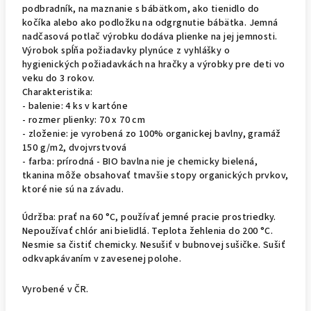
podbradník, na maznanie s bábätkom, ako tienidlo do
kočíka alebo ako podložku na odgrgnutie bábätka. Jemná
nadčasová potlač výrobku dodáva plienke na jej jemnosti.
Výrobok spĺňa požiadavky plynúce z vyhlášky o
hygienických požiadavkách na hračky a výrobky pre deti vo
veku do 3 rokov.
Charakteristika:
- balenie: 4 ks v kartóne
- rozmer plienky: 70 x 70 cm
- zloženie: je vyrobená zo 100% organickej bavlny, gramáž
150 g/m2, dvojvrstvová
- farba: prírodná - BIO bavlna nie je chemicky bielená,
tkanina môže obsahovať tmavšie stopy organických prvkov,
ktoré nie sú na závadu.
Údržba: prať na 60 °C, používať jemné pracie prostriedky.
Nepoužívať chlór ani bielidlá. Teplota žehlenia do 200 °C.
Nesmie sa čistiť chemicky. Nesušiť v bubnovej sušičke. Sušiť
odkvapkávaním v zavesenej polohe.
Vyrobené v ČR.