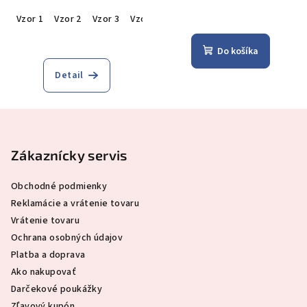
Vzor 1
Vzor 2
Vzor 3
Vzor 4
Do košíka
Detail
Z
á
p
Zákaznícky servis
ä
Obchodné podmienky
t
Reklamácie a vrátenie tovaru
i
Vrátenie tovaru
e
Ochrana osobných údajov
Platba a doprava
Ako nakupovať
Darčekové poukážky
Zľavový kupón