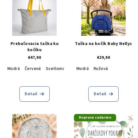
Prebaľovacia taška ku
Taška na kočík Baby Nellys
kočíku
€47,90
€29,90
Modrá
Červená
Svetlomodrá
Modrá
Bielo sivá
Ružová
Detail
Detail
Doprava zadarmo