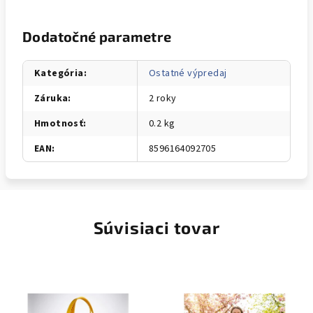
Dodatočné parametre
Kategória
:
Ostatné výpredaj
Záruka
:
2 roky
Hmotnosť
:
0.2 kg
EAN
:
8596164092705
Súvisiaci tovar