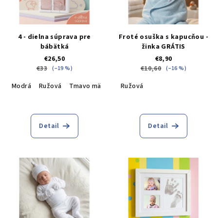
4 - dielna súprava pre
Froté osuška s kapucňou -
bábätká
žinka GRÁTIS
€26,50
€8,90
€33
€10,60
(–19 %)
(–16 %)
Modrá
Ružová
Tmavo mätová
Ružová
Detail
Detail