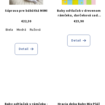
Súprava pre bábätká MIMI
Baby odtlačok v drevenom
rámčeku, darčeková sada
pre bábätko
€22,30
€23,90
Biela
Modrá
Ružová
Detail
Detail
Baby odtlačok v rámčeku -
Hracia deka Baby Mix Pláž