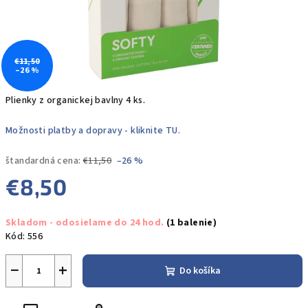
€11,50
–26 %
Plienky z organickej bavlny 4 ks.
Možnosti platby a dopravy - kliknite TU.
štandardná cena:
€11,50
–26 %
€8,50
Jednotková
Skladom - odosielame do 24 hod.
(1 balenie)
cena:
Kód:
556
−
+
Do košíka