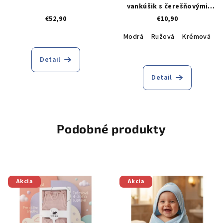
vankúšik s čerešňovými
jadierkami a levanduľou
€52,90
€10,90
Modrá
Ružová
Krémová
B
Detail
Detail
Podobné produkty
Akcia
Akcia