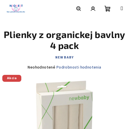
Prejsť
na
obsah
Nákupn
Hľadať
Prihlásenie
Plienky z organickej bavlny
košík
4 pack
NEW BABY
Priemerné
Neohodnotené
Podrobnosti hodnotenia
hodnotenie
Akcia
produktu
je
0,0
z
5
hviezdičiek.