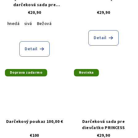
darčeková sada pre
bábätko
€20,90
€29,90
hnedá
sivá
Bežová
Detail
Detail
Doprava zadarmo
Novinka
Darčekový poukaz 100,00 €
Darčeková sada pre
dievčatko PRINCESS
€100
€29,90