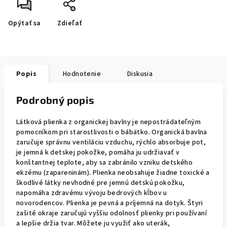
Opýtať sa
Zdieľať
Popis
Hodnotenie
Diskusia
Podrobný popis
Látková plienka z organickej bavlny je nepostrádateľným
pomocníkom pri starostlivosti o bábätko. Organická bavlna
zaručuje správnu ventiláciu vzduchu, rýchlo absorbuje pot,
je jemná k detskej pokožke, pomáha ju udržiavať v
konštantnej teplote, aby sa zabránilo vzniku detského
ekzému (zapareninám). Plienka neobsahuje žiadne toxické a
škodlivé látky nevhodné pre jemnú detskú pokožku,
napomáha zdravému vývoju bedrových kĺbov u
novorodencov. Plienka je pevná a príjemná na dotyk. Štyri
zašité okraje zaručujú vyššiu odolnosť plienky pri používaní
a lepšie držia tvar. Môžete ju využiť ako uterák,