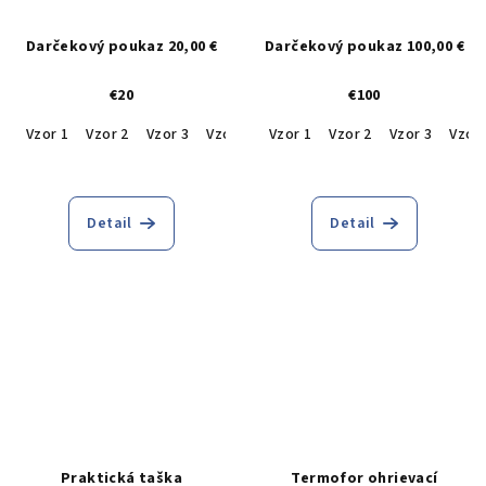
Darčekový poukaz 20,00 €
Darčekový poukaz 100,00 €
€20
€100
Vzor 1
Vzor 2
Vzor 3
Vzor 4
Vzor 1
Vzor 2
Vzor 3
Vzor 
Detail
Detail
Praktická taška
Termofor ohrievací