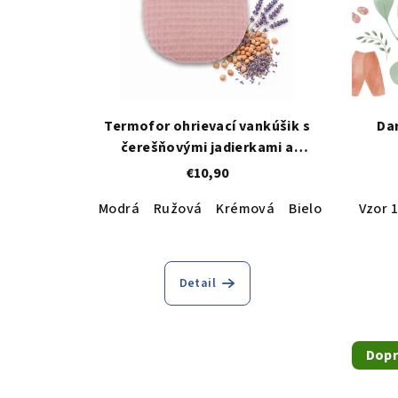
Termofor ohrievací vankúšik s
Da
čerešňovými jadierkami a
levanduľou
€10,90
Modrá
Ružová
Krémová
Bielo ružová
Vzor 1
h
Detail
Dopr