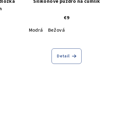
dložka
Silikónové puzdro na cumlík
m
€9
Modrá
Bežová
Detail