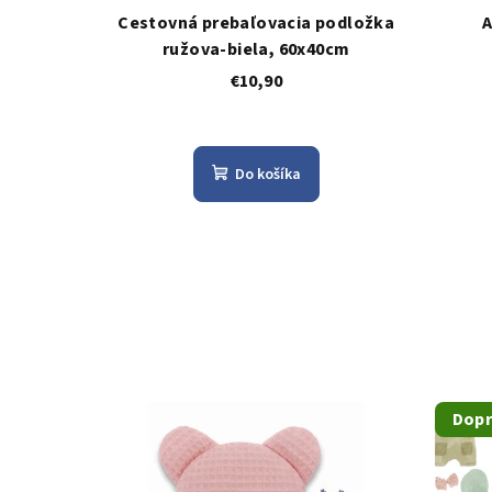
Cestovná prebaľovacia podložka
A
ružova-biela, 60x40cm
€10,90
Do košíka
Dopr