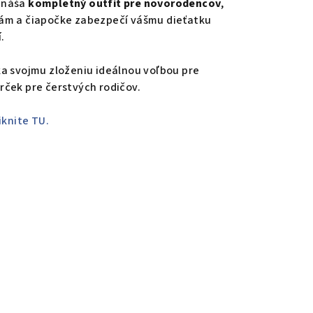
ináša
kompletný outfit pre novorodencov
,
ám a čiapočke zabezpečí vášmu dieťatku
.
a svojmu zloženiu ideálnou voľbou pre
rček pre čerstvých rodičov.
iknite TU.