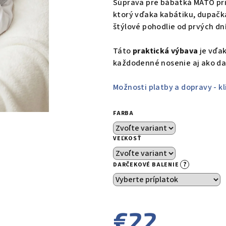
Súprava pre bábätká MAŤO pr
je
ktorý vďaka kabátiku, dupačk
0,0
štýlové pohodlie od prvých dní
z
5
Táto
praktická výbava
je vďak
hviezdičiek.
každodenné nosenie aj ako da
Možnosti platby a dopravy - kl
FARBA
VEĽKOSŤ
?
DARČEKOVÉ BALENIE
€22