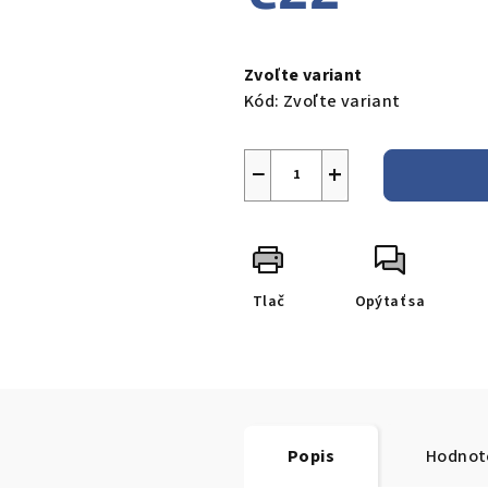
Jednotková
cena:
Zvoľte variant
Kód:
Zvoľte variant
−
+
Tlač
Opýtať sa
Popis
Hodnot