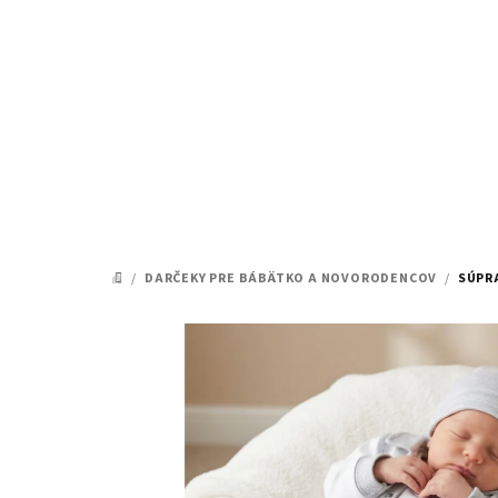
Prejsť
na
obsah
/
DARČEKY PRE BÁBÄTKO A NOVORODENCOV
/
SÚPR
DOMOV