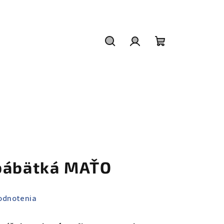
Hľadať
Prihlásenie
Nákupný
košík
bábätká MAŤO
odnotenia