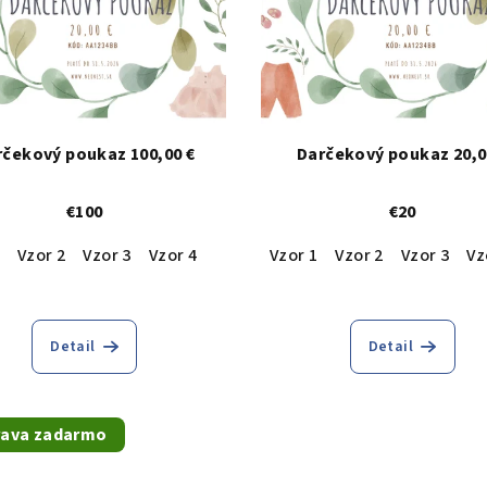
rčekový poukaz 100,00 €
Darčekový poukaz 20,0
€100
€20
nedá
Vzor 2
sivá
Vzor 3
Vzor 4
Vzor 1
Vzor 2
Vzor 3
Vz
Detail
Detail
ava zadarmo