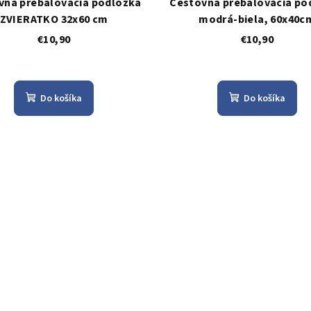
vná prebaľovacia podložka
Cestovná prebaľovacia po
ZVIERATKO 32x60 cm
modrá-biela, 60x40c
€10,90
€10,90
Do košíka
Do košíka