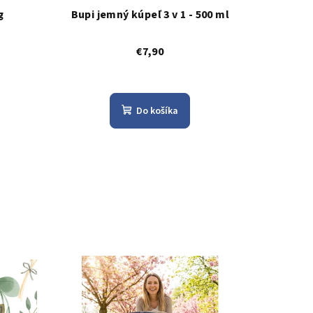
g
Bupi jemný kúpeľ 3 v 1 - 500 ml
€7,90
Do košíka