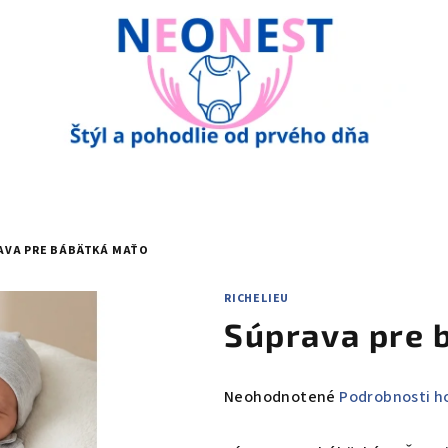
AVA PRE BÁBÄTKÁ MAŤO
RICHELIEU
Súprava pre 
Priemerné
Neohodnotené
Podrobnosti h
hodnotenie
produktu