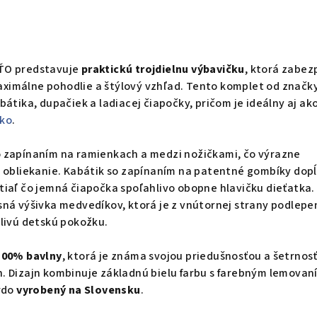
ŤO predstavuje
praktickú trojdielnu výbavičku
, ktorá zabez
imálne pohodlie a štýlový vzhľad. Tento komplet od značk
bátika, dupačiek a ladiacej čiapočky, pričom je ideálny aj ak
tko
.
 zapínaním na ramienkach a medzi nožičkami, čo výrazne
i obliekanie. Kabátik so zapínaním na patentné gombíky dop
tiaľ čo jemná čiapočka spoľahlivo obopne hlavičku dieťatka.
sná výšivka medvedíkov, ktorá je z vnútornej strany podlepe
livú detskú pokožku.
100% bavlny
, ktorá je známa svojou priedušnosťou a šetrnos
. Dizajn kombinuje základnú bielu farbu s farebným lemovan
hrdo
vyrobený na Slovensku
.