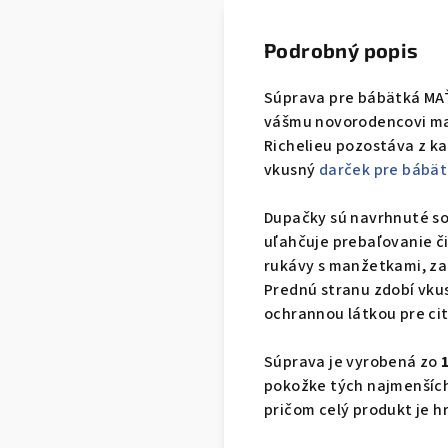
Podrobný popis
Súprava pre bábätká MA
vášmu novorodencovi max
Richelieu pozostáva z ka
vkusný
darček pre bábä
Dupačky sú navrhnuté so
uľahčuje prebaľovanie č
rukávy s manžetkami, za
Prednú stranu zdobí vku
ochrannou látkou pre cit
Súprava je vyrobená zo
pokožke tých najmenších
pričom celý produkt je 