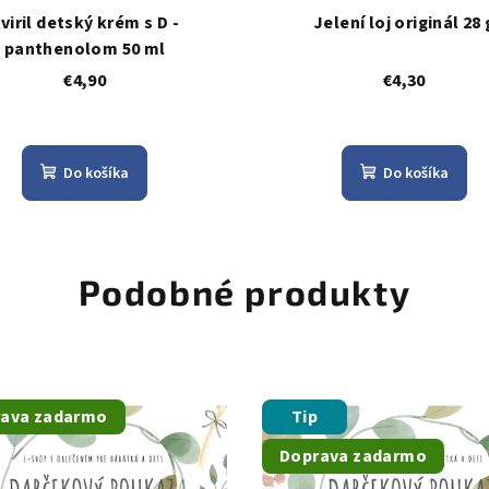
viril detský krém s D -
Jelení loj originál 28 
panthenolom 50 ml
€4,90
€4,30
Do košíka
Do košíka
Podobné produkty
ava zadarmo
Tip
Doprava zadarmo