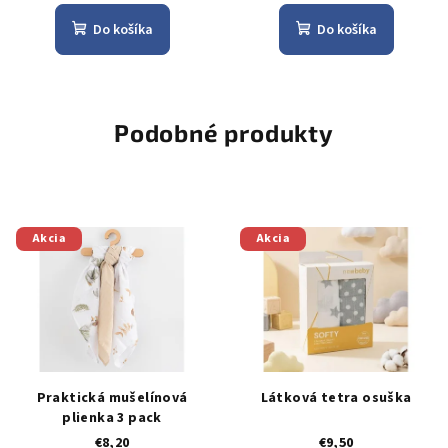
Do košíka
Do košíka
Podobné produkty
Akcia
Akcia
Praktická mušelínová
Látková tetra osuška
plienka 3 pack
€8,20
€9,50