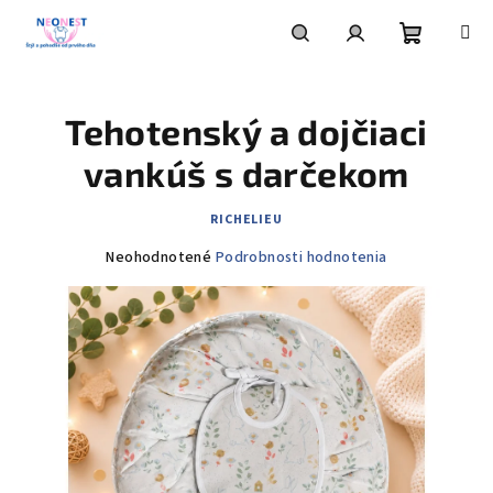
Prejsť
na
obsah
Nákupn
Hľadať
Prihlásenie
Tehotenský a dojčiaci
košík
vankúš s darčekom
RICHELIEU
Priemerné
Neohodnotené
Podrobnosti hodnotenia
hodnotenie
produktu
je
0,0
z
5
hviezdičiek.