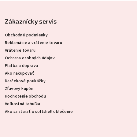
Z
á
p
Zákaznícky servis
ä
Obchodné podmienky
t
Reklamácie a vrátenie tovaru
i
Vrátenie tovaru
e
Ochrana osobných údajov
Platba a doprava
Ako nakupovať
Darčekové poukážky
Zľavový kupón
Hodnotenie obchodu
Veľkostná tabuľka
Ako sa starať o softshell oblečenie