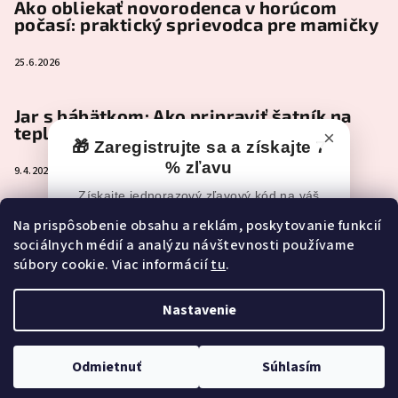
Ako obliekať novorodenca v horúcom
počasí: praktický sprievodca pre mamičky
25.6.2026
Jar s bábätkom: Ako pripraviť šatník na
teplejšie dni
×
🎁 Zaregistrujte sa a získajte 7
% zľavu
9.4.2026
Získajte jednorazový zľavový kód na váš
nákup po registrácii.
Čo je naozaj nevyhnutné zbaliť do
Na prispôsobenie obsahu a reklám, poskytovanie funkcií
pôrodnice (a čo môže pokojne počkať)
sociálnych médií a analýzu návštevnosti používame
📧
Zľavový kód vám po registrácii príde
súbory cookie. Viac informácií
tu
.
e-mailom.
2.2.2026
Ak e-mail nevidíte, skontrolujte aj
Spam,
Reklamy alebo Nevyžiadanú poštu.
Nastavenie
Copyright 2026
NEONEST
. Všetky práva vyhradené.
Upraviť
nastavenie cookies
🎁 CHCEM ZÍSKAŤ 7 % ZĽAVU
Odmietnuť
Súhlasím
Vytvoril Shoptet