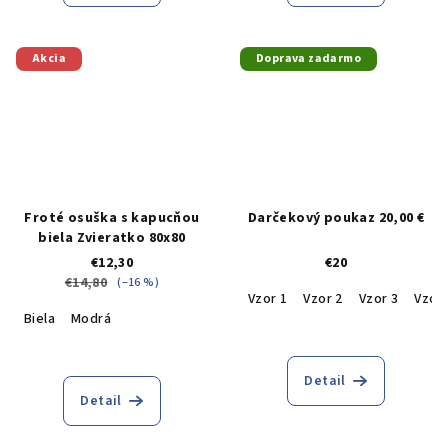
Akcia
Doprava zadarmo
Froté osuška s kapucňou
Darčekový poukaz 20,00 €
biela Zvieratko 80x80
€12,30
€20
€14,80
(–16 %)
Vzor 1
Vzor 2
Vzor 3
Vzor 
Biela
Modrá
Detail
Detail