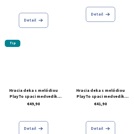
Detail
Detail
Tip
Hracia deka s melódiou
Hracia deka s melódiou
PlayTo spaci medvedík
PlayTo spaci medvedík
ružová
modrá
€49,90
€41,90
Detail
Detail