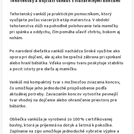
Tehotenský a dojčiaci vankúš s viazateľnými koncami
Tehotenský vankúš je praktickým pomocníkom, ktorý
využijete počas viacerých etáp materstva. V období
tehotenstva slúži na pohodlné polohovanie tela mamičky
pri spánku a oddychu, čím pomáha uľaviť chrbtu, bokom aj
nohám.
Po narodení dieťatka vankúš nachádza široké využitie ako
opora pri dojčení, ale aj ako bezpečná zábrana pri spinkaní
alebo hraní bábätka. Vďaka svojmu tvaru poskytuje stabilitu
a pocit istoty pre dieťa aj mamičku.
Vankúš má kompaktný tvar s možnosťou zviazania koncov,
čo umožňuje jeho jednoduché prispôsobenie podľa
aktuálnej potreby. Zaviazaním koncov vytvoríte pevnejší
tvar vhodný na dojčenie alebo ohraničenie priestoru pre
bábätko.
Obliečka vankúša je vyrobená zo 100 % certifikovanej
bavlny, ktorá je príjemná na dotyk a šetrná k pokožke.
Zapínanie na zips umožňuje jednoduché vybratie výplne a