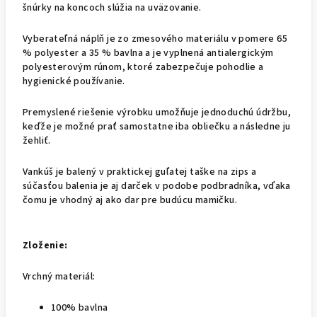
šnúrky na koncoch slúžia na uväzovanie.
Vyberateľná náplň je zo zmesového materiálu v pomere 65
% polyester a 35 % bavlna a je vyplnená antialergickým
polyesterovým rúnom, ktoré zabezpečuje pohodlie a
hygienické používanie.
Premyslené riešenie výrobku umožňuje jednoduchú údržbu,
keďže je možné prať samostatne iba obliečku a následne ju
žehliť.
Vankúš je balený v praktickej guľatej taške na zips a
súčasťou balenia je aj darček v podobe podbradníka, vďaka
čomu je vhodný aj ako dar pre budúcu mamičku.
Zloženie:
Vrchný materiál:
100% bavlna