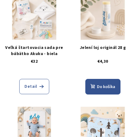
Veľká štartovacia sada pre
Jelení loj originál 28 g
bábätko Akuku - biela
€32
€4,30
Detail
Do košíka