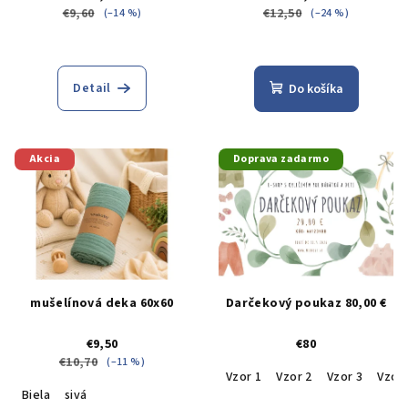
€9,60
€12,50
(–14 %)
(–24 %)
Detail
Do košíka
Akcia
Doprava zadarmo
mušelínová deka 60x60
Darčekový poukaz 80,00 €
€9,50
€80
€10,70
(–11 %)
Vzor 1
Vzor 2
Vzor 3
Vzor 
Biela
sivá