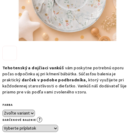
Tehotenský a dojčiaci vankúš
vám poskytne potrebnú oporu
počas odpočinku aj pri kŕmení bábätka. Súčasťou balenia je
praktický
darček v podobe podbradníka
, ktorý využijete pri
každodennej starostlivosti o dieťatko. Vankúš náš dodávateľ šije
priamo pre vás podľa vami zvoleného vzoru.
FARBA
?
DARČEKOVÉ BALENIE