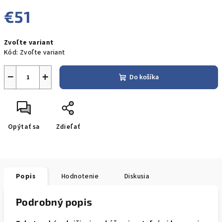
€51
Jednotková
Zvoľte variant
cena:
Kód:
Zvoľte variant
−
+
Do košíka
Opýtať sa
Zdieľať
Popis
Hodnotenie
Diskusia
Podrobný popis