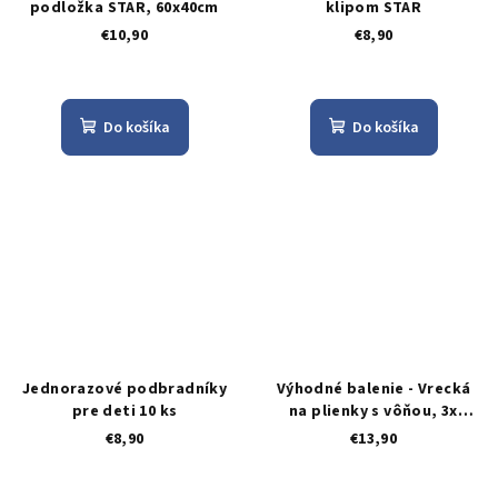
podložka STAR, 60x40cm
klipom STAR
€10,90
€8,90
Do košíka
Do košíka
Jednorazové podbradníky
Výhodné balenie - Vrecká
pre deti 10 ks
na plienky s vôňou, 3x
100ks v bal.
€8,90
€13,90