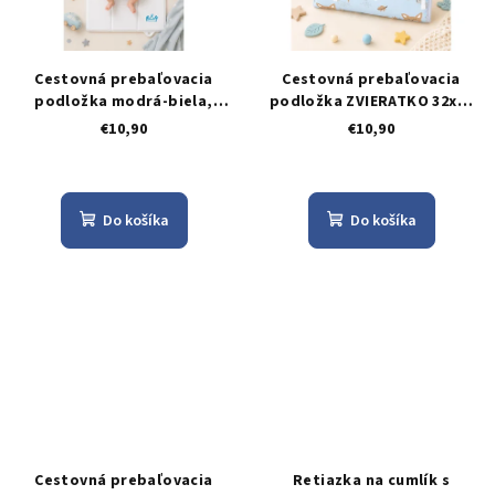
Cestovná prebaľovacia
Cestovná prebaľovacia
podložka modrá-biela,
podložka ZVIERATKO 32x60
60x40cm
cm
€10,90
€10,90
Do košíka
Do košíka
Cestovná prebaľovacia
Retiazka na cumlík s