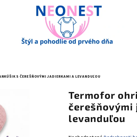
ANKÚŠIK S ČEREŠŇOVÝMI JADIERKAMI A LEVANDUĽOU
Termofor ohri
čerešňovými 
levanduľou
Priemerné