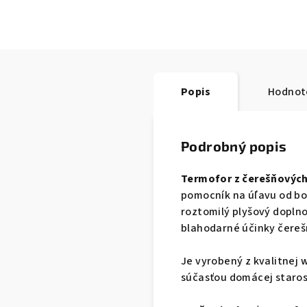
Popis
Hodnot
Podrobný popis
Termofor z čerešňových
pomocník na úľavu od bole
roztomilý plyšový doplno
blahodarné účinky čereš
Je vyrobený z kvalitnej w
súčasťou domácej starost