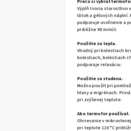
Prečo si vybrať termofo
Výplň tvoria starostliv
látok a gélových náplní.
podporuje uvoľnenie a p
približne 90 minút.
Použitie za tepla.
Vhodný pri bolestiach b
bolestiach, bolestiach ch
podporuje relaxáciu.
Použitie za studena.
Možno použiť pri pomlia
hlavy a migrénach. Priná
pri zvýšenej teplote.
Ako termofor používať.
Ohrievanie v mikrovlnnej
pri teplote 120 °C pribli