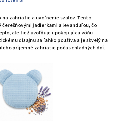
odnotenia
 na zahriatie a uvoľnenie svalov. Tento
ý čerešňovými jadierkami a levanduľou, čo
eplo, ale tiež uvoľňuje upokojujúcu vôňu
ickému dizajnu sa ľahko používa a je skvelý na
 alebo príjemné zahriatie počas chladných dní.