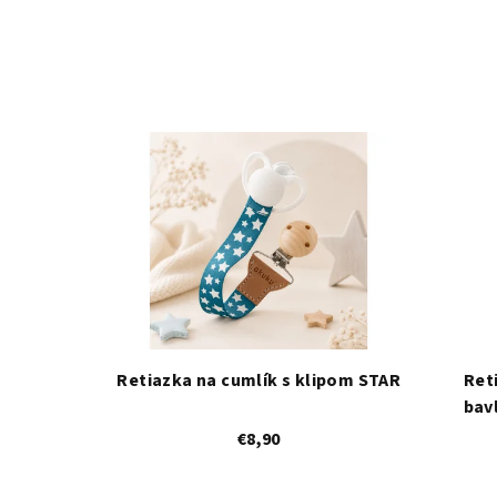
Retiazka na cumlík s klipom STAR
Ret
bav
€8,90