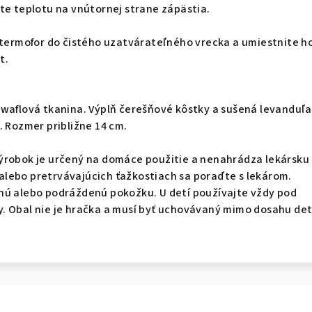
te teplotu na vnútornej strane zápästia.
 termofor do čistého uzatvárateľného vrecka a umiestnite h
t.
waflová tkanina. Výplň čerešňové kôstky a sušená levanduľa
. Rozmer približne 14 cm.
ýrobok je určený na domáce použitie a nenahrádza lekársku
h alebo pretrvávajúcich ťažkostiach sa poraďte s lekárom.
nú alebo podráždenú pokožku. U detí používajte vždy pod
. Obal nie je hračka a musí byť uchovávaný mimo dosahu det