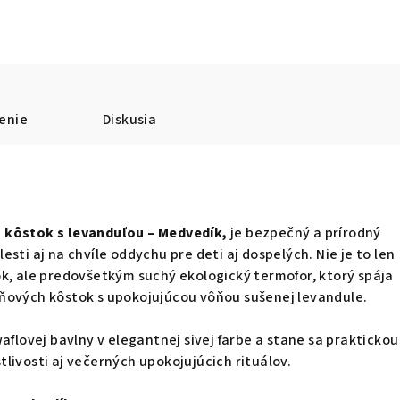
enie
Diskusia
 kôstok s levanduľou – Medvedík,
je bezpečný a prírodný
sti aj na chvíle oddychu pre deti aj dospelých. Nie je to len
k, ale predovšetkým suchý ekologický termofor, ktorý spája
ňových kôstok s upokojujúcou vôňou sušenej levandule.
aflovej bavlny v elegantnej sivej farbe a stane sa praktickou
livosti aj večerných upokojujúcich rituálov.