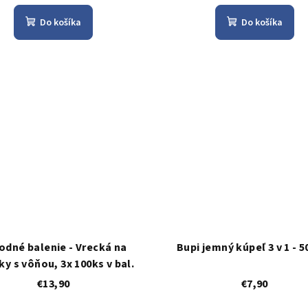
Do košíka
Do košíka
odné balenie - Vrecká na
Bupi jemný kúpeľ 3 v 1 - 5
ky s vôňou, 3x 100ks v bal.
€13,90
€7,90