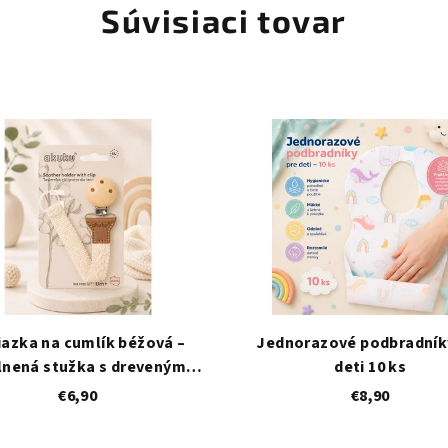
Súvisiaci tovar
iazka na cumlík béžová –
Jednorazové podbradník
lnená stužka s dreveným
deti 10 ks
klipsom, univerzálna
€6,90
€8,90