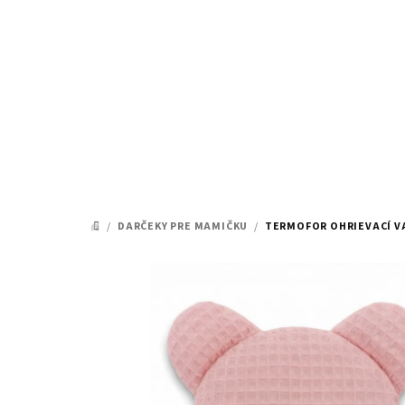
Prejsť
na
obsah
/
DARČEKY PRE MAMIČKU
/
TERMOFOR OHRIEVACÍ V
DOMOV