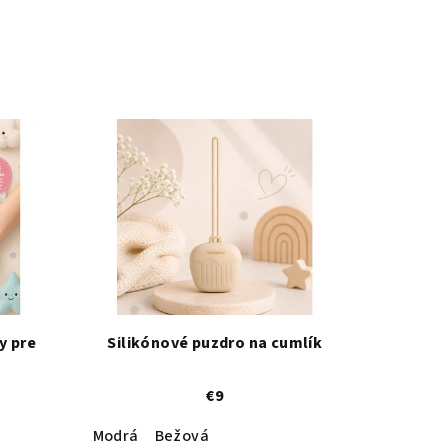
y pre
Silikónové puzdro na cumlík
€9
Modrá
Bežová