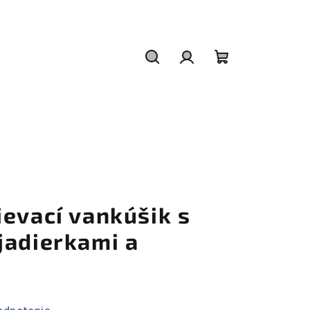
Hľadať
Prihlásenie
Nákupný
košík
evací vankúšik s
jadierkami a