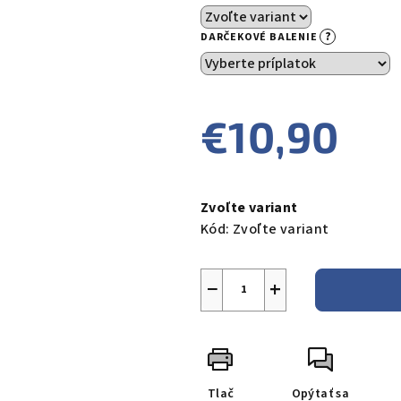
?
DARČEKOVÉ BALENIE
€10,90
Jednotková
cena:
Zvoľte variant
Kód:
Zvoľte variant
−
+
Tlač
Opýtať sa