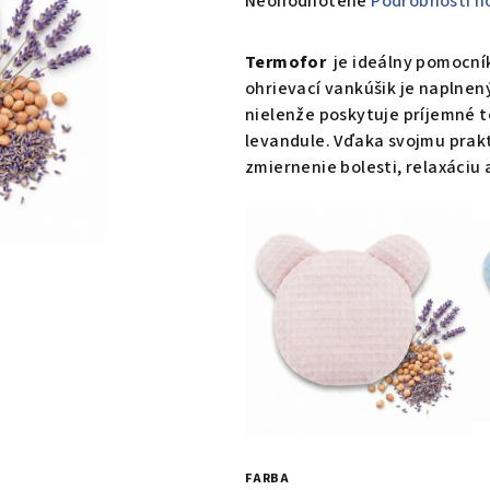
Neohodnotené
Podrobnosti h
hodnotenie
produktu
Termofor
je ideálny pomocník
je
ohrievací vankúšik je naplnen
0,0
nielenže poskytuje príjemné t
z
levandule. Vďaka svojmu prakt
5
zmiernenie bolesti, relaxáciu
hviezdičiek.
FARBA