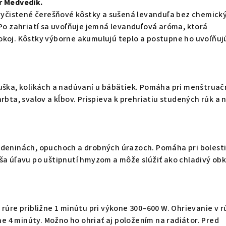
r Medvedík.
o vyčistené čerešňové kôstky a sušená levanduľa bez chemick
 Po zahriatí sa uvoľňuje jemná levanduľová aróma, ktorá
okoj. Kôstky výborne akumulujú teplo a postupne ho uvoľňuj
ruška, kolikách a nadúvaní u bábätiek. Pomáha pri menštrua
rbta, svalov a kĺbov. Prispieva k prehriatiu studených rúk a 
ždeninách, opuchoch a drobných úrazoch. Pomáha pri bolest
ša úľavu po uštipnutí hmyzom a môže slúžiť ako chladivý ob
 rúre približne 1 minútu pri výkone 300–600 W. Ohrievanie v r
žne 4 minúty. Možno ho ohriať aj položením na radiátor. Pred