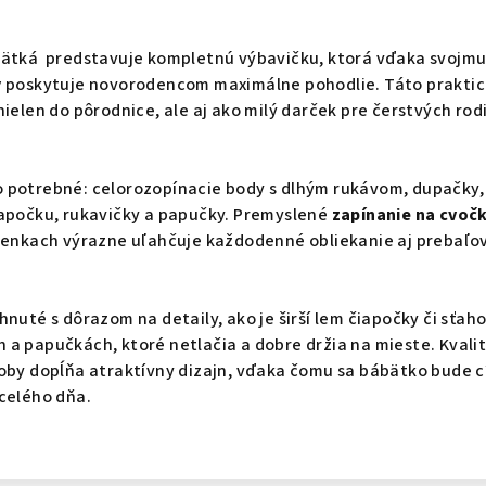
bätká predstavuje kompletnú výbavičku, ktorá vďaka svojm
y
poskytuje novorodencom maximálne pohodlie. Táto prakti
nielen do pôrodnice, ale aj ako milý darček pre čerstvých rod
 potrebné: celorozopínacie body s dlhým rukávom, dupačky,
iapočku, rukavičky a papučky. Premyslené
zapínanie na cvoč
mienkach výrazne uľahčuje každodenné obliekanie aj prebaľo
hnuté s dôrazom na detaily, ako je širší lem čiapočky či sťah
a papučkách, ktoré netlačia a dobre držia na mieste. Kvali
oby dopĺňa atraktívny dizajn, vďaka čomu sa bábätko bude cí
celého dňa.