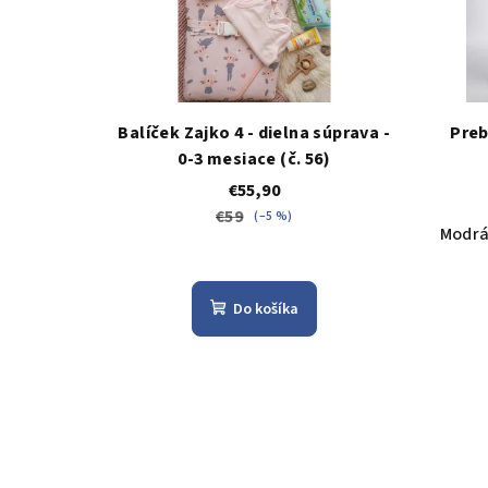
Balíček Zajko 4 - dielna súprava -
Preb
0-3 mesiace (č. 56)
€55,90
€59
(–5 %)
Modr
Do košíka