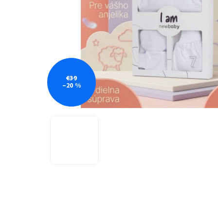
€39
–20 %