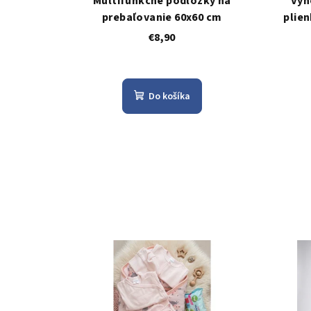
Multifunkčné podložky na
Výh
prebaľovanie 60x60 cm
plien
€8,90
Do košíka