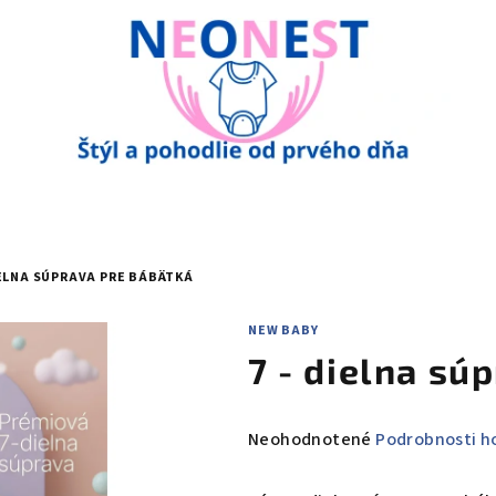
IELNA SÚPRAVA PRE BÁBÄTKÁ
NEW BABY
7 - dielna sú
Priemerné
Neohodnotené
Podrobnosti h
hodnotenie
produktu