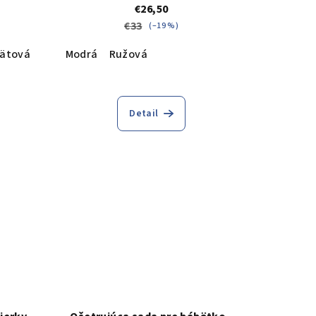
€26,50
€33
(–19 %)
ätová
Modrá
Ružová
Detail