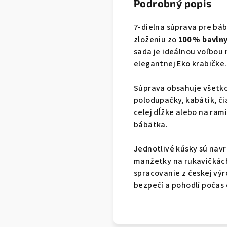
Podrobný popis
7-dielna súprava pre bá
zloženiu zo
100 % bavln
sada je ideálnou voľbou 
elegantnej Eko krabičke.
Súprava obsahuje všetko
polodupačky, kabátik, č
celej dĺžke alebo na ra
bábätka.
Jednotlivé kúsky sú navr
manžetky na rukavičkách 
spracovanie z českej výr
bezpečí a pohodlí počas 