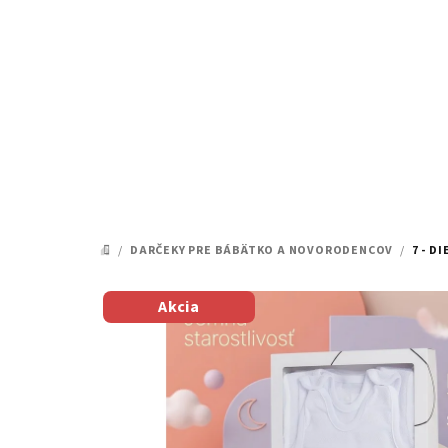
Prejsť
na
obsah
/
DARČEKY PRE BÁBÄTKO A NOVORODENCOV
/
7 - D
DOMOV
Akcia