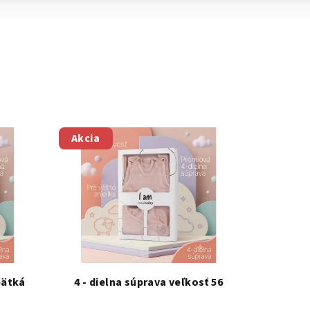
Akcia
bätká
4 - dielna súprava veľkosť 56