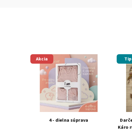
Akcia
Tip
4 - dielna súprava
Darč
Káro r