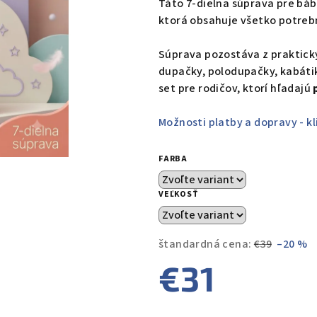
Táto 7-dielna súprava pre bá
je
ktorá obsahuje všetko potreb
0,0
z
Súprava pozostáva z praktick
5
dupačky, polodupačky, kabátik
hviezdičiek.
set pre rodičov, ktorí hľadajú
Možnosti platby a dopravy - kl
FARBA
VEĽKOSŤ
štandardná cena:
€39
–20 %
€31
Jednotková