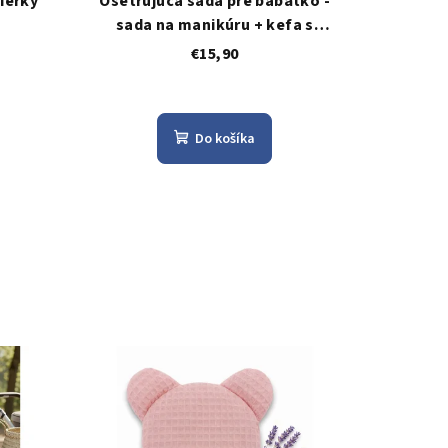
ierky
Ošetrujúca sada pre bábätko -
sada na manikúru + kefa s
hrebienkom - béžová
€15,90
Do košíka