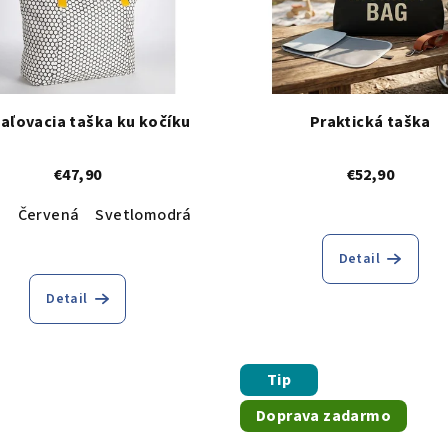
aľovacia taška ku kočíku
Praktická taška
€47,90
€52,90
á
Červená
Svetlomodrá
Bielo sivá
Detail
Detail
Tip
Doprava zadarmo