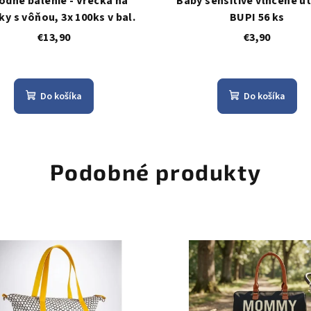
odné balenie - Vrecká na
Baby sensitive vlhčené ut
ky s vôňou, 3x 100ks v bal.
BUPI 56 ks
€13,90
€3,90
Do košíka
Do košíka
Podobné produkty