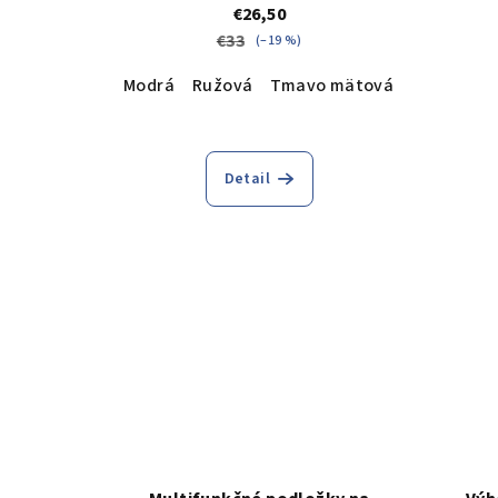
€26,50
€33
(–19 %)
Modrá
Ružová
Tmavo mätová
Detail