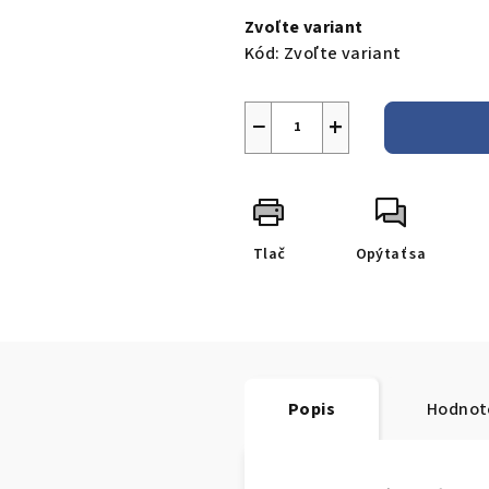
cena:
Zvoľte variant
Kód:
Zvoľte variant
−
+
Tlač
Opýtať sa
Popis
Hodnot