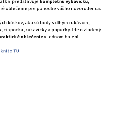
bätká predstavuje
kompletnú výbavičku
,
né oblečenie pre pohodlie vášho novorodenca.
ých kúskov, ako sú body s dlhým rukávom,
, čiapočka, rukavičky a papučky. Ide o zladený
praktické oblečenie
v jednom balení.
iknite TU.