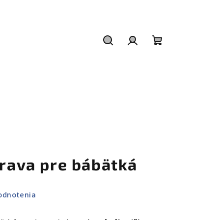
Hľadať
Prihlásenie
Nákupný
košík
prava pre bábätká
odnotenia