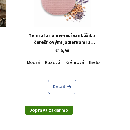
Termofor ohrievací vankúšik s
čerešňovými jadierkami a
levanduľou
€10,90
Modrá
Ružová
Krémová
Bielo ružová
hne
Detail
Doprava zadarmo