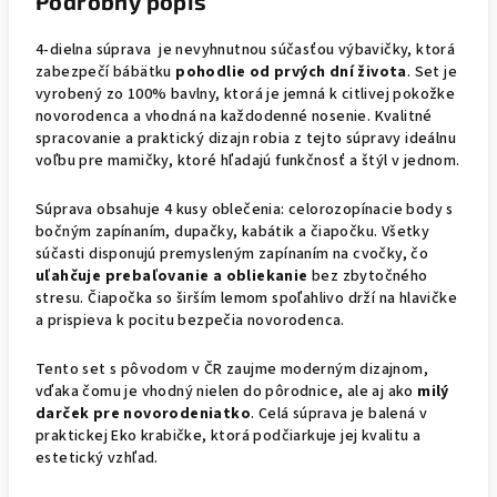
Podrobný popis
4-dielna súprava je nevyhnutnou súčasťou výbavičky, ktorá
zabezpečí bábätku
pohodlie od prvých dní života
. Set je
vyrobený zo 100% bavlny, ktorá je jemná k citlivej pokožke
novorodenca a vhodná na každodenné nosenie. Kvalitné
spracovanie a praktický dizajn robia z tejto súpravy ideálnu
voľbu pre mamičky, ktoré hľadajú funkčnosť a štýl v jednom.
Súprava obsahuje 4 kusy oblečenia: celorozopínacie body s
bočným zapínaním, dupačky, kabátik a čiapočku. Všetky
súčasti disponujú premysleným zapínaním na cvočky, čo
uľahčuje prebaľovanie a obliekanie
bez zbytočného
stresu. Čiapočka so širším lemom spoľahlivo drží na hlavičke
a prispieva k pocitu bezpečia novorodenca.
Tento set s pôvodom v ČR zaujme moderným dizajnom,
vďaka čomu je vhodný nielen do pôrodnice, ale aj ako
milý
darček pre novorodeniatko
. Celá súprava je balená v
praktickej Eko krabičke, ktorá podčiarkuje jej kvalitu a
estetický vzhľad.