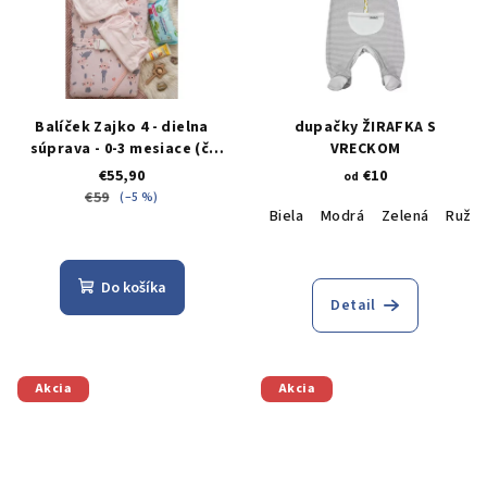
Balíček Zajko 4 - dielna
dupačky ŽIRAFKA S
súprava - 0-3 mesiace (č.
VRECKOM
56)
€55,90
€10
od
€59
(–5 %)
Biela
Modrá
Zelená
Ružo
Do košíka
Detail
Akcia
Akcia