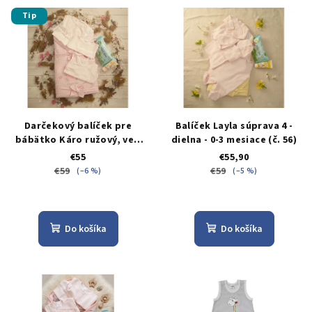
Tip
Darčekový balíček pre
Balíček Layla súprava 4 -
bábätko Káro ružový, veľ.
dielna - 0-3 mesiace (č. 56)
56 / 0–3 mesiace
€55
€55,90
€59
€59
(–6 %)
(–5 %)
Do košíka
Do košíka