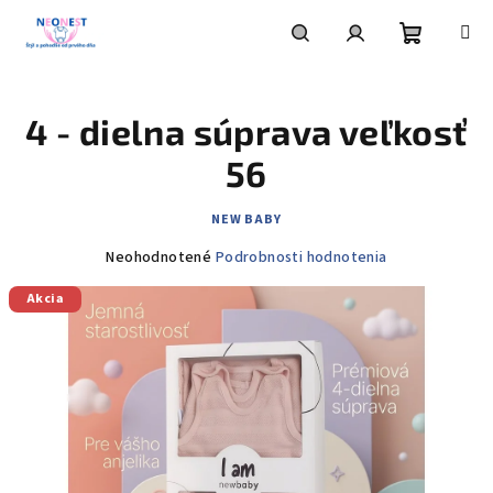
Prejsť
na
obsah
Nákupn
Hľadať
Prihlásenie
4 - dielna súprava veľkosť
košík
56
NEW BABY
Priemerné
Neohodnotené
Podrobnosti hodnotenia
hodnotenie
Akcia
produktu
je
0,0
z
5
hviezdičiek.