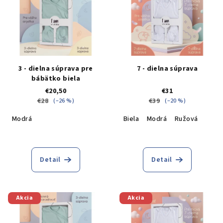
3 - dielna súprava pre
7 - dielna súprava
bábätko biela
€20,50
€31
€28
€39
(–26 %)
(–20 %)
Modrá
Biela
Modrá
Ružová
Priemerné
hodnotenie
produktu
Detail
Detail
je
5,0
z
5
Akcia
Akcia
hviezdičiek.