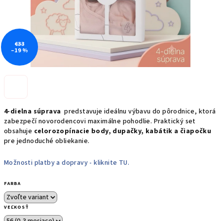
€33
–19 %
4-dielna súprava
predstavuje ideálnu výbavu do pôrodnice, ktorá
zabezpečí novorodencovi maximálne pohodlie. Praktický set
obsahuje
celorozopínacie body, dupačky, kabátik a čiapočku
pre jednoduché obliekanie.
Možnosti platby a dopravy - kliknite TU.
FARBA
VEĽKOSŤ