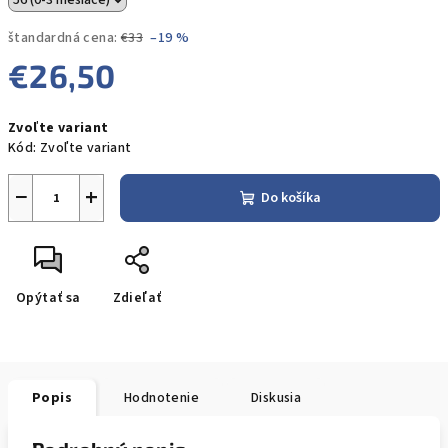
štandardná cena:
€33
–19 %
€26,50
Jednotková
Zvoľte variant
cena:
Kód:
Zvoľte variant
−
+
Do košíka
Opýtať sa
Zdieľať
Popis
Hodnotenie
Diskusia