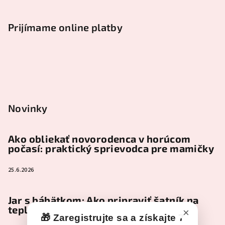
Prijímame online platby
Novinky
Ako obliekať novorodenca v horúcom
počasí: praktický sprievodca pre mamičky
25.6.2026
Jar s bábätkom: Ako pripraviť šatník na
teplejšie dni
×
🎁 Zaregistrujte sa a získajte 7