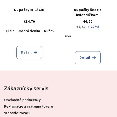
Dupačky MILÁČIK
Dupačky šedé s
hviezdičkami
€14,70
€6,70
€7,50
(–10 %)
Biela
Modrá denim
Ružová
Krémová
sivá
Detail
Detail
Z
á
p
Zákaznícky servis
ä
Obchodné podmienky
t
Reklamácie a vrátenie tovaru
i
Vrátenie tovaru