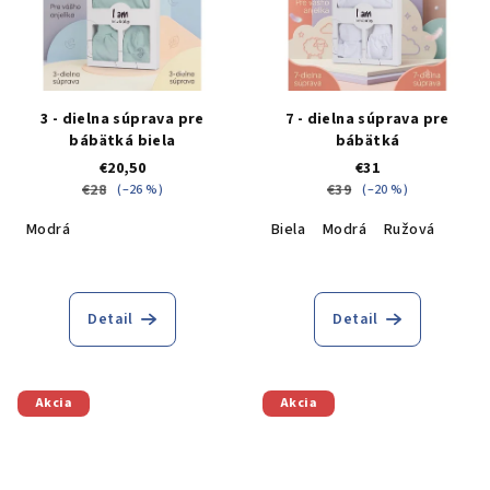
3 - dielna súprava pre
7 - dielna súprava pre
bábätká biela
bábätká
€20,50
€31
€28
€39
(–26 %)
(–20 %)
Modrá
Biela
Modrá
Ružová
Detail
Detail
Akcia
Akcia