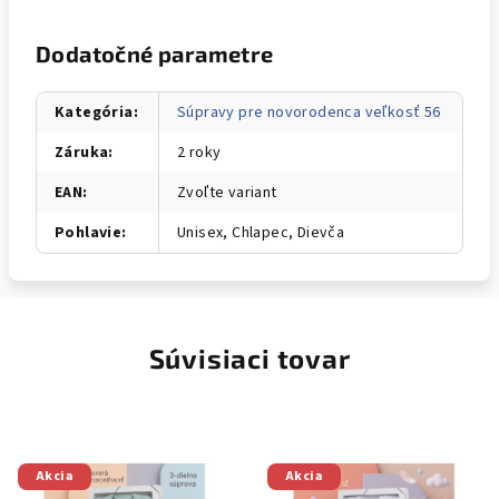
Dodatočné parametre
Kategória
:
Súpravy pre novorodenca veľkosť 56
Záruka
:
2 roky
EAN
:
Zvoľte variant
Pohlavie
:
Unisex, Chlapec, Dievča
Súvisiaci tovar
Akcia
Akcia