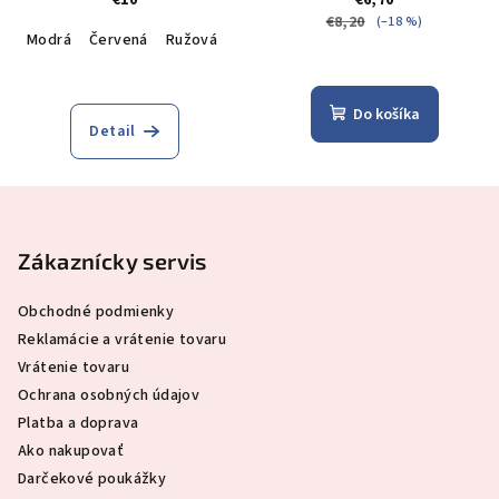
€10
€6,70
€8,20
(–18 %)
Modrá
Červená
Ružová
Tmavomodrá
Do košíka
Detail
Z
á
p
Zákaznícky servis
ä
Obchodné podmienky
t
Reklamácie a vrátenie tovaru
i
Vrátenie tovaru
e
Ochrana osobných údajov
Platba a doprava
Ako nakupovať
Darčekové poukážky