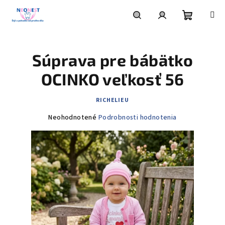
Prejsť
na
obsah
Nákupn
Hľadať
Prihlásenie
Súprava pre bábätko
košík
OCINKO veľkosť 56
RICHELIEU
Priemerné
Neohodnotené
Podrobnosti hodnotenia
hodnotenie
produktu
je
0,0
z
5
hviezdičiek.