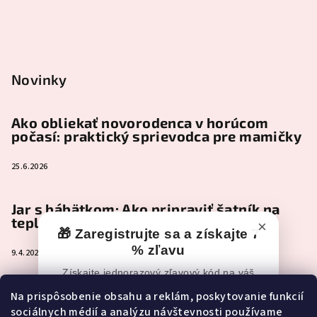
Novinky
Ako obliekať novorodenca v horúcom
počasí: praktický sprievodca pre mamičky
25.6.2026
Jar s bábätkom: Ako pripraviť šatník na
teplejšie dni
×
🎁 Zaregistrujte sa a získajte 7
% zľavu
9.4.2026
Získajte jednorazový zľavový kód na váš
nákup po registrácii.
Čo je naozaj nevyhnutné zbaliť do
Na prispôsobenie obsahu a reklám, poskytovanie funkcií
pôrodnice (a čo môže pokojne počkať)
sociálnych médií a analýzu návštevnosti používame