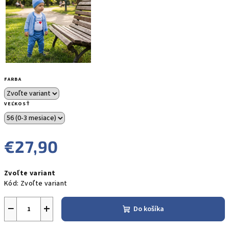
FARBA
VEĽKOSŤ
€27,90
Jednotková
Zvoľte variant
cena:
Kód:
Zvoľte variant
−
+
Do košíka