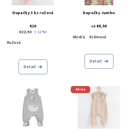
Dupačky 3 ks ružová
Dupačky Jumbo
€20
€8,50
od
€22,90
(–12 %)
Modrá
Krémová
Ružová
Detail
Detail
Akcia