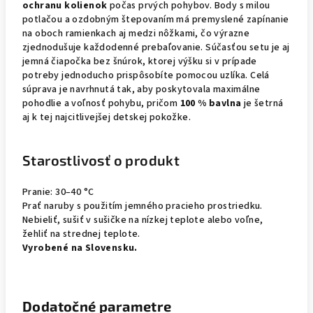
ochranu kolienok
počas prvých pohybov. Body s milou
potlačou a ozdobným štepovaním má premyslené zapínanie
na oboch ramienkach aj medzi nôžkami, čo výrazne
zjednodušuje každodenné prebaľovanie. Súčasťou setu je aj
jemná čiapočka bez šnúrok, ktorej výšku si v prípade
potreby jednoducho prispôsobíte pomocou uzlíka. Celá
súprava je navrhnutá tak, aby poskytovala maximálne
pohodlie a voľnosť pohybu, pričom
100 % bavlna
je šetrná
aj k tej najcitlivejšej detskej pokožke.
Starostlivosť o produkt
Pranie: 30–40 °C
Prať naruby s použitím jemného pracieho prostriedku.
Nebieliť, sušiť v sušičke na nízkej teplote alebo voľne,
žehliť na strednej teplote.
Vyrobené na Slovensku.
Dodatočné parametre