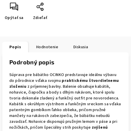
Opýtať sa
Zdieľať
Popis
Hodnotenie
Diskusia
Podrobný popis
Súprava pre bábätko OCINKO predstavuje ideálnu výbavu
do pôrodnice vďaka svojmu
praktickému štvordielnemu
zloženiu
z príjemnej bavlny. Balenie obsahuje kabátik,
nohavice, čiapočku a body s dlhým rukávom, ktoré spolu
tvoria dokonale zladený a funkčný outfit pre novorodenca.
Kabátik s okrúhlym výstrihom a funkčným vreckom sa vďaka
patentným gombíkom ľahko oblieka, pričom pružné
manžety na rukávoch zabezpečia, že bábätku nebudú
zavadzať. Nohavice disponujú pružným lemom v páse a pri
nožičkách, pričom špeciálny strih poskytuje
zvýšenú