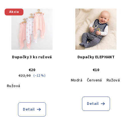
Akcia
Dupačky 3 ks ružová
Dupačky ELEPHANT
€20
€10
€22,90
(–12 %)
Modrá
Červená
Ružová
T
Ružová
Detail
Detail