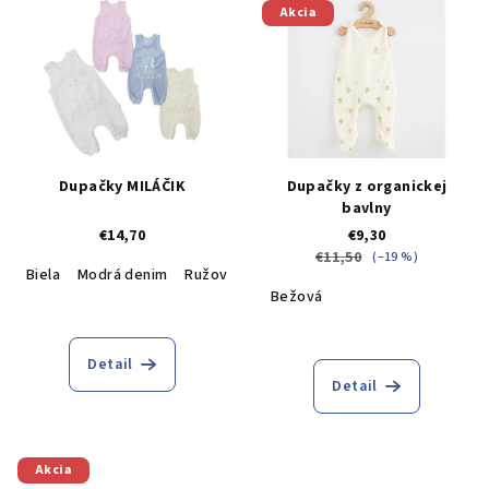
Akcia
Dupačky MILÁČIK
Dupačky z organickej
bavlny
€14,70
€9,30
€11,50
(–19 %)
Biela
Modrá denim
Ružová
Krémová
Bežová
Detail
Detail
Akcia