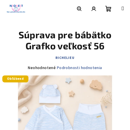
Prejsť
na
obsah
Nákupn
Hľadať
Prihlásenie
Súprava pre bábätko
košík
Grafko veľkosť 56
RICHELIEU
Priemerné
Neohodnotené
Podrobnosti hodnotenia
hodnotenie
Obľúbené
produktu
je
0,0
z
5
hviezdičiek.