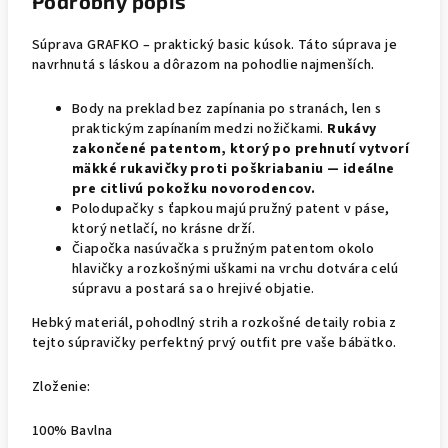
Podrobný popis
Súprava GRAFKO – praktický basic kúsok. Táto súprava je
navrhnutá s láskou a dôrazom na pohodlie najmenších.
Body na preklad bez zapínania po stranách, len s
praktickým zapínaním medzi nožičkami.
Rukávy
zakončené patentom, ktorý po prehnutí vytvorí
mäkké rukavičky proti poškriabaniu — ideálne
pre citlivú pokožku novorodencov.
Polodupačky s ťapkou majú pružný patent v páse,
ktorý netlačí, no krásne drží.
Čiapočka nasúvačka s pružným patentom okolo
hlavičky a rozkošnými uškami na vrchu dotvára celú
súpravu a postará sa o hrejivé objatie.
Hebký materiál, pohodlný strih a rozkošné detaily robia z
tejto súpravičky perfektný prvý outfit pre vaše bábätko.
Zloženie:
100% Bavlna