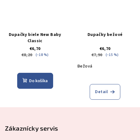
Dupačky biele New Baby
Dupačky bežové
Classic
€6,70
€6,70
€8,20
€7,90
(–18 %)
(–15 %)
Bežová
Do košíka
Detail
Z
á
p
Zákaznícky servis
ä