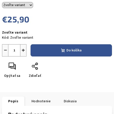
€25,90
Jednotková
Zvoľte variant
cena:
Kód:
Zvoľte variant
−
+
Do košíka
Opýtať sa
Zdieľať
Popis
Hodnotenie
Diskusia