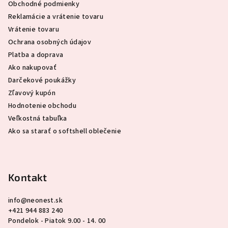
Obchodné podmienky
t
Reklamácie a vrátenie tovaru
i
Vrátenie tovaru
e
Ochrana osobných údajov
Platba a doprava
Ako nakupovať
Darčekové poukážky
Zľavový kupón
Hodnotenie obchodu
Veľkostná tabuľka
Ako sa starať o softshell oblečenie
Kontakt
info
@
neonest.sk
+421 944 883 240
Pondelok - Piatok 9.00 - 14. 00