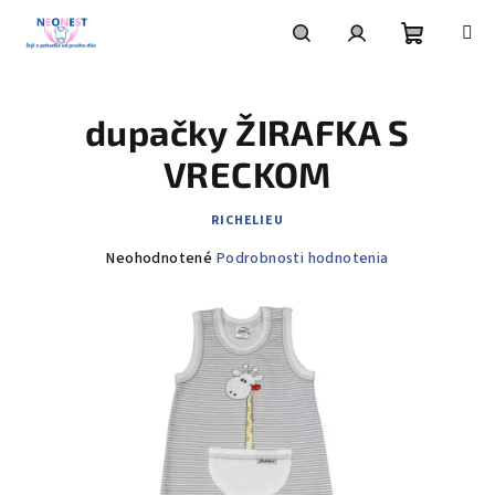
Prejsť
na
obsah
Nákupn
Hľadať
Prihlásenie
dupačky ŽIRAFKA S
košík
VRECKOM
RICHELIEU
Priemerné
Neohodnotené
Podrobnosti hodnotenia
hodnotenie
produktu
je
0,0
z
5
hviezdičiek.