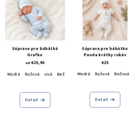
Súprava pre bábätká
Súprava pre bábätko
Grafko
Panda krátky rukáv
€25,90
€25
od
Modrá
Ružová
Bežová
Modrá
Ružová
sivá
Bežová
Tyrkysová
Detail
Detail