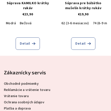
Súprava KAMILKO krátky
Súprava pre bábätko
rukáv
mušelín krátky rukáv
€23,90
€19,90
Modrá
Bežová
62 (3-6 mesiacov)
74 (6-9 mes
Detail
Detail
Z
á
p
Zákaznícky servis
ä
Obchodné podmienky
t
Reklamácie a vrátenie tovaru
i
Vrátenie tovaru
e
Ochrana osobných údajov
Platba a doprava