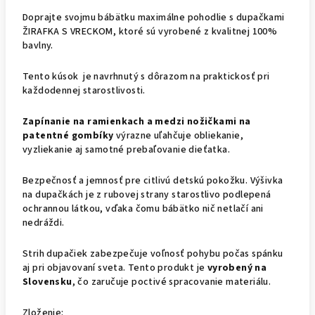
Doprajte svojmu bábätku maximálne pohodlie s dupačkami
ŽIRAFKA S VRECKOM, ktoré sú vyrobené z kvalitnej 100%
bavlny.
Tento kúsok je navrhnutý s dôrazom na praktickosť pri
každodennej starostlivosti.
Zapínanie na ramienkach a medzi nožičkami na
patentné gombíky
výrazne uľahčuje obliekanie,
vyzliekanie aj samotné prebaľovanie dieťatka.
Bezpečnosť a jemnosť pre citlivú detskú pokožku. Výšivka
na dupačkách je z rubovej strany starostlivo podlepená
ochrannou látkou, vďaka čomu bábätko nič netlačí ani
nedráždi.
Strih dupačiek zabezpečuje voľnosť pohybu počas spánku
aj pri objavovaní sveta. Tento produkt je
vyrobený na
Slovensku
, čo zaručuje poctivé spracovanie materiálu.
Zloženie: