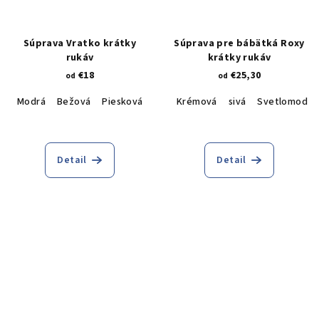
Súprava Vratko krátky
Súprava pre bábätká Roxy
rukáv
krátky rukáv
€18
€25,30
od
od
Modrá
Bežová
Piesková
Smotanová
Krémová
sivá
Svetlomodrá
Detail
Detail