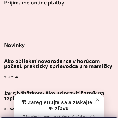
Prijímame online platby
Novinky
Ako obliekať novorodenca v horúcom
počasí: praktický sprievodca pre mamičky
25.6.2026
Jar s bábätkom: Ako pripraviť šatník na
teplejšie dni
×
🎁 Zaregistrujte sa a získajte 7
% zľavu
9.4.2026
Získajte jednorazový zľavový kód na váš