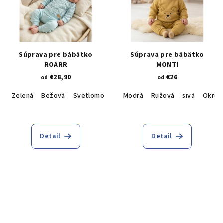
Súprava pre bábätko
Súprava pre bábätko
ROARR
MONTI
€28,90
€26
od
od
Zelená
Bežová
Svetlomodrá
Mint
Modrá
Sivá melírovaná
Ružová
sivá
Okrov
Detail
Detail