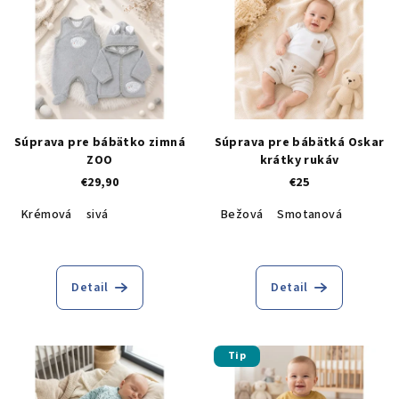
Súprava pre bábätko zimná
Súprava pre bábätká Oskar
ZOO
krátky rukáv
€29,90
€25
Krémová
sivá
Bežová
Smotanová
Detail
Detail
Tip