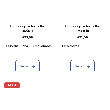
Súprava pre bábätko
Súprava pre bábätko
JAŠKO
SMAJLÍK
€29,90
€23,50
Červená
sivá
Tmavomodrá
56-62 (3-6 mesiacov)
Bielo čierna
68-74 (9-1
Detail
Detail
Akcia