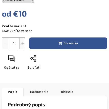
od
€10
Jednotková
Zvoľte variant
cena:
Kód:
Zvoľte variant
−
+
Do košíka
Opýtať sa
Zdieľať
Popis
Hodnotenie
Diskusia
Podrobný popis