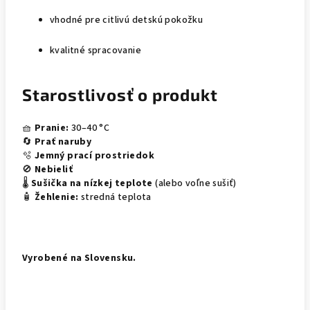
vhodné pre citlivú detskú pokožku
kvalitné spracovanie
Starostlivosť o produkt
🧺
Pranie:
30–40 °C
🔄
Prať naruby
🫧
Jemný prací prostriedok
🚫
Nebieliť
🌡️
Sušička na nízkej teplote
(alebo voľne sušiť)
🧴
Žehlenie:
stredná teplota
Vyrobené na Slovensku.