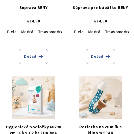
Súprava BENY
Súprava pre bábätko BENY
€34,50
€34,50
Biela
Modrá
Tmavomodrá
Biela
Modrá
Tmavomodrá
Detail
Detail
Hygienické podložky 60x90
Retiazka na cumlík s
cm 10 ks + 2 ks ZDARMA
klipom STAR