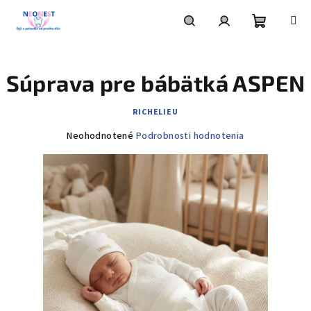
Prejsť
na
obsah
Nákupn
Hľadať
Prihlásenie
Súprava pre bábätká ASPEN
košík
RICHELIEU
Priemerné
Neohodnotené
Podrobnosti hodnotenia
hodnotenie
produktu
je
0,0
z
5
hviezdičiek.