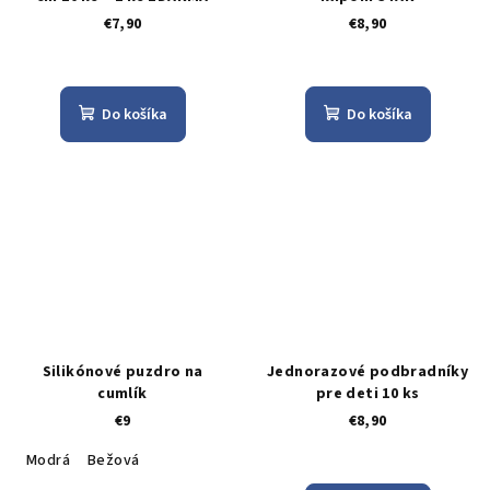
€7,90
€8,90
Do košíka
Do košíka
Silikónové puzdro na
Jednorazové podbradníky
cumlík
pre deti 10 ks
€9
€8,90
Modrá
Bežová