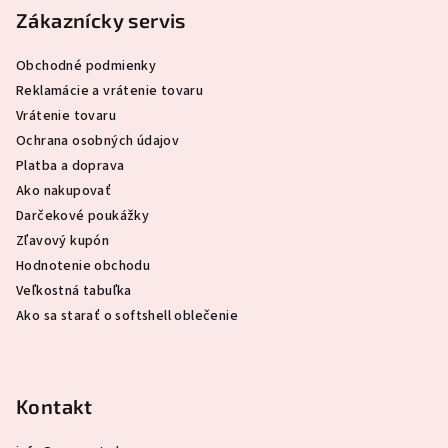
p
Zákaznícky servis
ä
Obchodné podmienky
t
Reklamácie a vrátenie tovaru
i
Vrátenie tovaru
e
Ochrana osobných údajov
Platba a doprava
Ako nakupovať
Darčekové poukážky
Zľavový kupón
Hodnotenie obchodu
Veľkostná tabuľka
Ako sa starať o softshell oblečenie
Kontakt