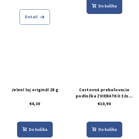
Do košíka
Detail
Jelení loj originál 28 g
Cestovná prebaľovacia
podložka ZVIERATKO 32x60
cm
€4,30
€10,90
Do košíka
Do košíka