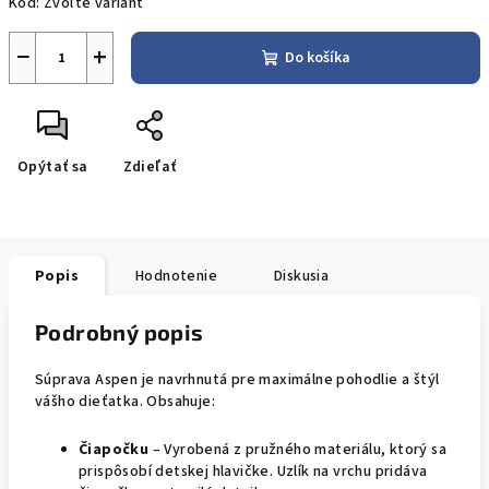
Kód:
Zvoľte variant
−
+
Do košíka
Opýtať sa
Zdieľať
Popis
Hodnotenie
Diskusia
Podrobný popis
Súprava Aspen je navrhnutá pre maximálne pohodlie a štýl
vášho dieťatka. Obsahuje:
Čiapočku
– Vyrobená z pružného materiálu, ktorý sa
prispôsobí detskej hlavičke. Uzlík na vrchu pridáva