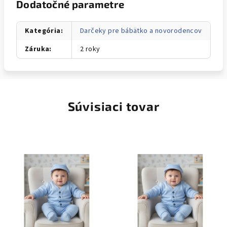
Dodatočné parametre
Kategória
:
Darčeky pre bábätko a novorodencov
Záruka
:
2 roky
Súvisiaci tovar