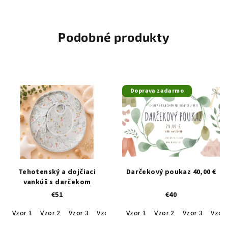
Podobné produkty
Doprava zadarmo
Tehotenský a dojčiaci
Darčekový poukaz 40,00 €
vankúš s darčekom
€51
€40
Vzor 1
Vzor 2
Vzor 3
Vzor 4
Vzor 5
Vzor 1
Vzor 6
Vzor 2
Vzor 7
Vzor 3
Vzor 
Vzor 