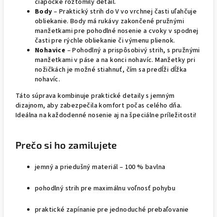
čiapočke roztomilý detail.
Body
– Praktický strih do V vo vrchnej časti uľahčuje
obliekanie. Body má rukávy zakončené pružnými
manžetkami pre pohodlné nosenie a cvoky v spodnej
časti pre rýchle obliekanie či výmenu plienok.
Nohavice
– Pohodlný a prispôsobivý strih, s pružnými
manžetkami v páse a na konci nohavíc. Manžetky pri
nožičkách je možné stiahnuť, čím sa predĺži dĺžka
nohavíc.
Táto súprava kombinuje praktické detaily s jemným
dizajnom, aby zabezpečila komfort počas celého dňa.
Ideálna na každodenné nosenie aj na špeciálne príležitosti!
Prečo si ho zamilujete
jemný a priedušný materiál – 100 % bavlna
pohodlný strih pre maximálnu voľnosť pohybu
praktické zapínanie pre jednoduché prebaľovanie