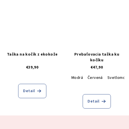
Taška na kočík z ekokože
Prebaľovacia taška ku
kočíku
€39,90
€47,90
Modrá
Červená
Svetlomod
Detail
Detail
Z
á