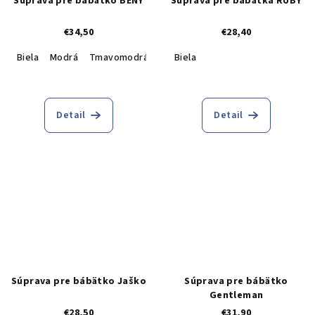
Súprava pre bábätko BENY
Súprava pre bábätká RUBY
€34,50
€28,40
Biela
Modrá
Tmavomodrá
Biela
Detail
Detail
Súprava pre bábätko Jaško
Súprava pre bábätko
Gentleman
€28,50
€31,90