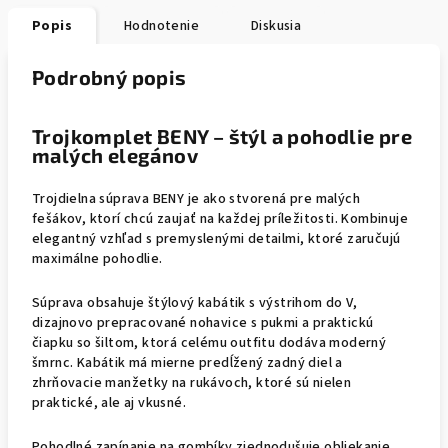
Popis
Hodnotenie
Diskusia
Podrobný popis
Trojkomplet BENY – štýl a pohodlie pre
malých elegánov
Trojdielna súprava BENY je ako stvorená pre malých
fešákov, ktorí chcú zaujať na každej príležitosti. Kombinuje
elegantný vzhľad s premyslenými detailmi, ktoré zaručujú
maximálne pohodlie.
Súprava obsahuje štýlový kabátik s výstrihom do V,
dizajnovo prepracované nohavice s pukmi a praktickú
čiapku so šiltom, ktorá celému outfitu dodáva moderný
šmrnc. Kabátik má mierne predĺžený zadný diel a
zhrňovacie manžetky na rukávoch, ktoré sú nielen
praktické, ale aj vkusné.
Pohodlné zapínanie na gombíky zjednodušuje obliekanie.