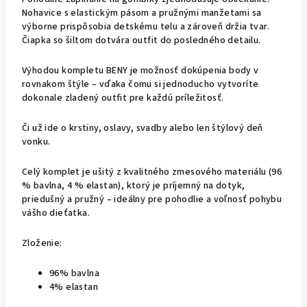
Nohavice s elastickým pásom a pružnými manžetami sa
výborne prispôsobia detskému telu a zároveň držia tvar.
Čiapka so šiltom dotvára outfit do posledného detailu.
Výhodou kompletu BENY je možnosť dokúpenia body v
rovnakom štýle – vďaka čomu si jednoducho vytvoríte
dokonale zladený outfit pre každú príležitosť.
Či už ide o krstiny, oslavy, svadby alebo len štýlový deň
vonku.
Celý komplet je ušitý z kvalitného zmesového materiálu (96
% bavlna, 4 % elastan), ktorý je príjemný na dotyk,
priedušný a pružný – ideálny pre pohodlie a voľnosť pohybu
vášho dieťatka.
Zloženie:
96% bavlna
4% elastan