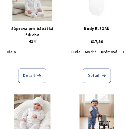
Súprava pre bábätká
Body ELEGÁN
Filipko
€34
€17,56
Biela
Biela
Modrá
Krémová
Tm
Detail
Detail