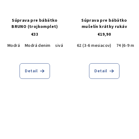
Súprava pre bábätko
Súprava pre bábätko
BRUNO (trojkomplet)
mušelín krátky rukáv
€33
€19,90
Modrá
Modrá denim
sivá
62 (3-6 mesiacov)
74 (6-9 mes
Detail
Detail