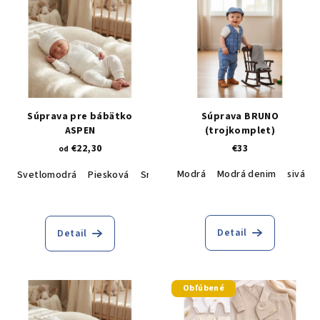
Súprava pre bábätko
Súprava BRUNO
ASPEN
(trojkomplet)
€22,30
€33
od
Modrá
Modrá denim
sivá
Svetlomodrá
Piesková
Smotanová
Béžová
Pudrová
Detail
Detail
Obľúbené