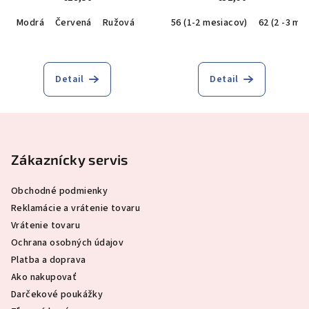
Modrá
Červená
Ružová
sivá
56 (1-2 mesiacov)
Tmavomodrá
62 (2 -3 me
Detail
Detail
Z
á
p
Zákaznícky servis
ä
Obchodné podmienky
t
Reklamácie a vrátenie tovaru
i
Vrátenie tovaru
e
Ochrana osobných údajov
Platba a doprava
Ako nakupovať
Darčekové poukážky