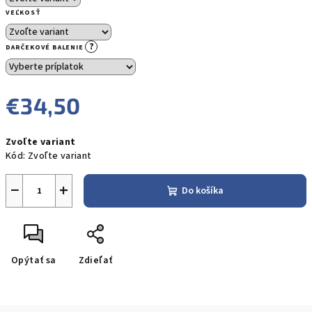
VEĽKOSŤ
?
DARČEKOVÉ BALENIE
€34,50
Jednotková
Zvoľte variant
cena:
Kód:
Zvoľte variant
−
+
Do košíka
Opýtať sa
Zdieľať