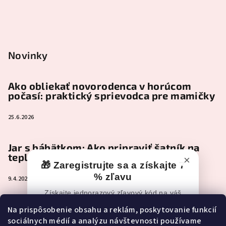
Novinky
Ako obliekať novorodenca v horúcom
počasí: praktický sprievodca pre mamičky
25.6.2026
Jar s bábätkom: Ako pripraviť šatník na
teplejšie dni
×
🎁 Zaregistrujte sa a získajte 7
% zľavu
9.4.2026
Získajte jednorazový zľavový kód na váš
nákup po registrácii.
Čo je naozaj nevyhnutné zbaliť do
Na prispôsobenie obsahu a reklám, poskytovanie funkcií
pôrodnice (a čo môže pokojne počkať)
sociálnych médií a analýzu návštevnosti používame