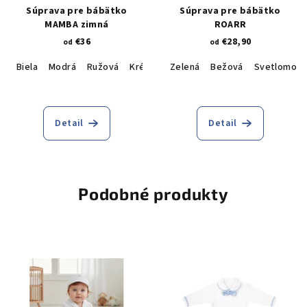
Súprava pre bábätko
Súprava pre bábätko
MAMBA zimná
ROARR
€36
€28,90
od
od
Biela
Modrá
Ružová
Krémová
Zelená
Bežová
Svetlomodr
Detail
Detail
Podobné produkty