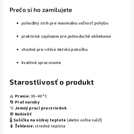
Prečo si ho zamilujete
pohodlný strih pre maximálnu voľnosť pohybu
praktické zapínanie pre jednoduché obliekanie
vhodné pre citlivú detskú pokožku
kvalitné spracovanie
Starostlivosť o produkt
🧺
Pranie:
30–40 °C
🔄
Prať naruby
🫧
Jemný prací prostriedok
🚫
Nebieliť
🌡️
Sušička na nízkej teplote
(alebo voľne sušiť)
🧴
Žehlenie:
stredná teplota