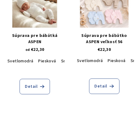
Súprava pre bábätká
Súprava pre bábätko
ASPEN
ASPEN veľkosť 56
€22,30
€22,30
od
Svetlomodrá
Piesková
Smo
Svetlomodrá
Piesková
Smotanová
Béžová
Pudrová
Detail
Detail