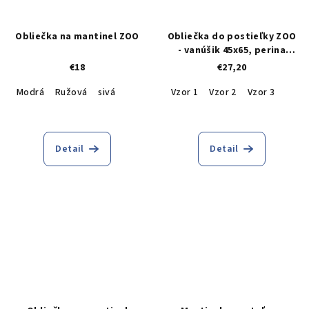
Obliečka na mantinel ZOO
Obliečka do postieľky ZOO
- vanúšik 45x65, perina
90x130
€18
€27,20
Modrá
Ružová
sivá
Vzor 1
Vzor 2
Vzor 3
Detail
Detail