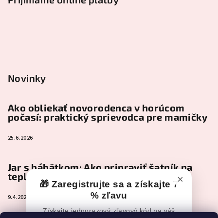
Novinky
Ako obliekať novorodenca v horúcom
počasí: praktický sprievodca pre mamičky
25.6.2026
Jar s bábätkom: Ako pripraviť šatník na
teplejšie dni
×
🎁 Zaregistrujte sa a získajte 7
% zľavu
9.4.2026
Získajte jednorazový zľavový kód na váš