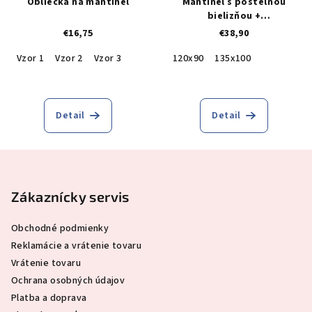
Obliečka na mantinel
Mantinel s posteľnou
bielizňou +
rýchlozavinovačka ZDARMA
€16,75
€38,90
Vzor 1
Vzor 2
Vzor 3
120x90
135x100
Detail
Detail
Z
á
p
Zákaznícky servis
ä
Obchodné podmienky
t
Reklamácie a vrátenie tovaru
i
Vrátenie tovaru
e
Ochrana osobných údajov
Platba a doprava