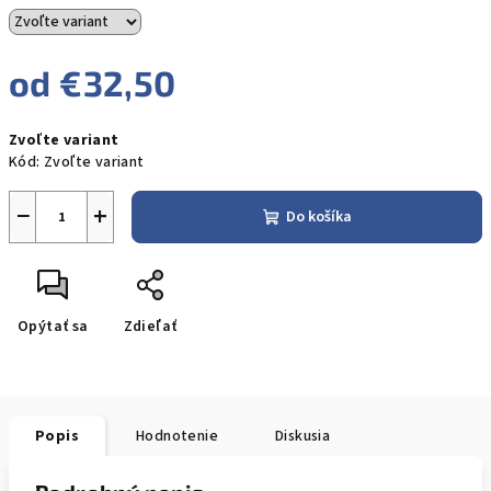
od
€32,50
Jednotková
Zvoľte variant
cena:
Kód:
Zvoľte variant
−
+
Do košíka
Opýtať sa
Zdieľať
Popis
Hodnotenie
Diskusia