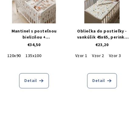
Mantinel s posteľnou
Obliečka do postieľky -
bielizňou +
vankúšik 45x65, perinka
rýchlozavinovačka ZDARMA
90x130
€34,50
€23,20
120x90
135x100
Vzor 1
Vzor 2
Vzor 3
Detail
Detail