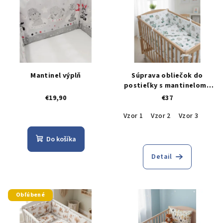
Mantinel výplň
Súprava obliečok do
postieľky s mantinelom -
výhodné balenie
€19,90
€37
Vzor 1
Vzor 2
Vzor 3
Do košíka
Detail
Obľúbené