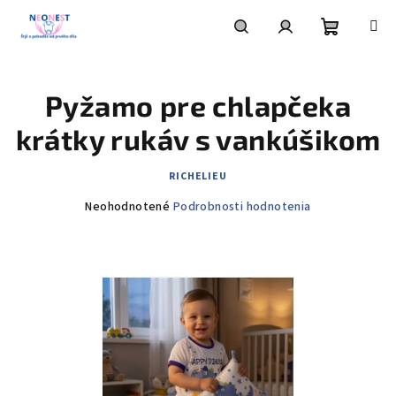
Prejsť
na
obsah
Nákupn
Hľadať
Prihlásenie
Pyžamo pre chlapčeka
košík
krátky rukáv s vankúšikom
RICHELIEU
Priemerné
Neohodnotené
Podrobnosti hodnotenia
hodnotenie
produktu
je
0,0
z
5
hviezdičiek.