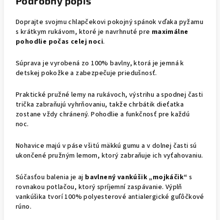
Podrobný popis
Doprajte svojmu chlapčekovi pokojný spánok vďaka pyžamu
s krátkym rukávom, ktoré je navrhnuté pre
maximálne
pohodlie počas celej noci
.
Súprava je vyrobená zo 100% bavlny, ktorá je jemná k
detskej pokožke a zabezpečuje priedušnosť.
Praktické pružné lemy na rukávoch, výstrihu a spodnej časti
trička zabraňujú vyhrňovaniu, takže chrbátik dieťatka
zostane vždy chránený. Pohodlie a funkčnosť pre každú
noc.
Nohavice majú v páse všitú mäkkú gumu a v dolnej časti sú
ukončené pružným lemom, ktorý zabraňuje ich vyťahovaniu.
Súčasťou balenia je aj
bavlnený vankúšik „mojkáčik“
s
rovnakou potlačou, ktorý spríjemní zaspávanie. Výplň
vankúšika tvorí 100% polyesterové antialergické guľôčkové
rúno.