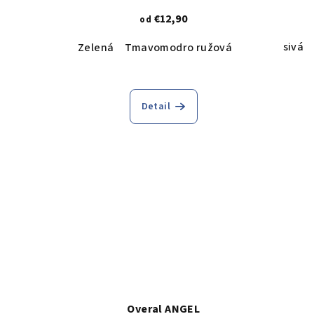
€12,90
od
sivá
Zelená
Tmavomodro ružová
Detail
Overal ANGEL