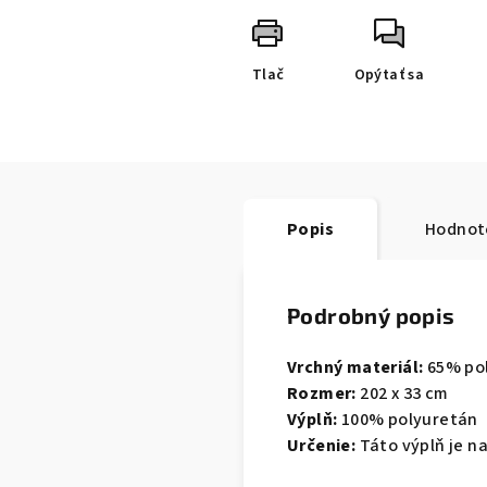
Tlač
Opýtať sa
Popis
Hodnot
Podrobný popis
Vrchný materiál:
65% po
Rozmer:
202 x 33 cm
Výplň:
100% polyuretán
Určenie:
Táto výplň je n