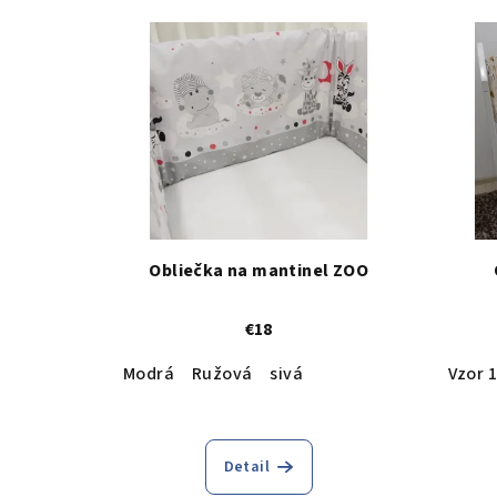
Obliečka na mantinel ZOO
€18
Modrá
Ružová
sivá
Vzor 1
Detail