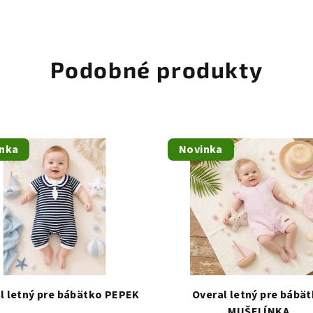
Podobné produkty
nka
Novinka
l letný pre bábätko PEPEK
Overal letný pre bábä
MUŠELÍNKA