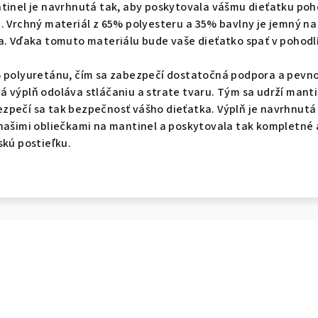
tinel je navrhnutá tak, aby poskytovala vášmu dieťatku poh
. Vrchný materiál z 65% polyesteru a 35% bavlny je jemný na
a. Vďaka tomuto materiálu bude vaše dieťatko spať v pohodlí
% polyuretánu, čím sa zabezpečí dostatočná podpora a pevn
 výplň odoláva stláčaniu a strate tvaru. Tým sa udrží manti
zpečí sa tak bezpečnosť vášho dieťatka. Výplň je navrhnutá 
 našimi obliečkami na mantinel a poskytovala tak kompletné 
skú postieľku.