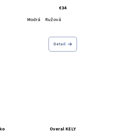
€34
Modrá
Ružová
Detail
tko
Overal KELY