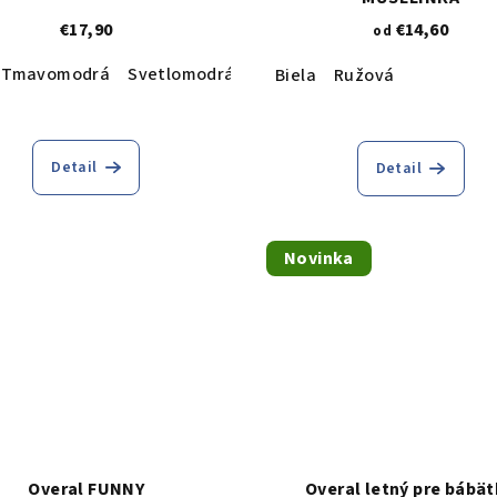
€17,90
€14,60
od
Tmavomodrá
Svetlomodrá
Biela
Ružová
Detail
Detail
Novinka
Overal FUNNY
Overal letný pre bábä