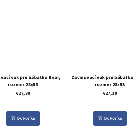
vací vak pre bábätko Bear,
Zavinovací vak pre bábätk
rozmer 28x53
rozmer 28x53
€27,30
€27,30
Do košíka
Do košíka