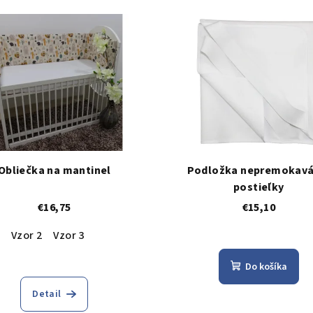
Obliečka na mantinel
Podložka nepremokavá
postieľky
€16,75
€15,10
Vzor 2
Vzor 3
Do košíka
Detail