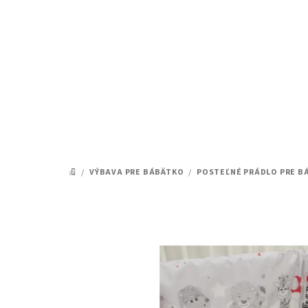
Prejsť
na
obsah
/
VÝBAVA PRE BÁBÄTKO
/
POSTEĽNÉ PRÁDLO PRE 
DOMOV