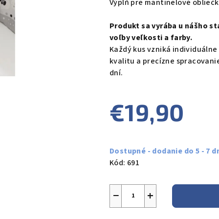
Výplň pre mantinelové obliečk
je
0,0
Produkt sa vyrába u nášho st
z
voľby veľkosti a farby.
5
Každý kus vzniká individuálne
hviezdičiek.
kvalitu a precízne spracovani
dní.
€19,90
Jednotková
cena:
Dostupné - dodanie do 5 - 7 d
Kód:
691
−
+