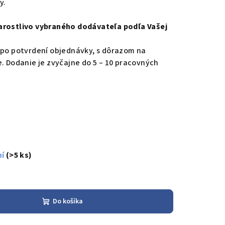
y.
arostlivo vybraného dodávateľa podľa Vašej
 po potvrdení objednávky, s dôrazom na
e. Dodanie je zvyčajne do 5 – 10 pracovných
ní
(>5 ks)
Do košíka