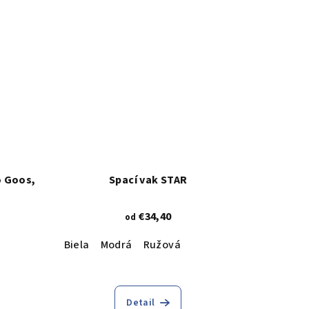
o Goos,
Spací vak STAR
€34,40
od
Biela
Modrá
Ružová
Detail