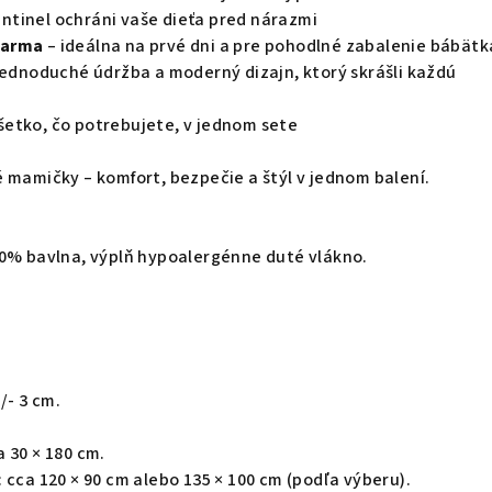
ntinel ochráni vaše dieťa pred nárazmi
darma
– ideálna na prvé dni a pre pohodlné zabalenie bábätk
jednoduché údržba a moderný dizajn, ktorý skrášli každú
šetko, čo potrebujete, v jednom sete
 mamičky – komfort, bezpečie a štýl v jednom balení.
00% bavlna, výplň hypoalergénne duté vlákno.
/- 3 cm.
 30 × 180 cm.
 cca 120 × 90 cm alebo 135 × 100 cm (podľa výberu).