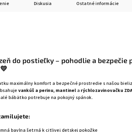
enie
Diskusia
Ostatné informácie
zeň do postieľky – pohodlie a bezpečie 
️💛
tku maximálny komfort a bezpečné prostredie s našou bieli
 obsahuje
vankúš a perinu
,
mantinel
a
rýchlozavinovačku Z
 malé bábätko potrebuje na pokojný spánok.
zamilujete:
emná bavlna šetrná k citlivej detskej pokožke