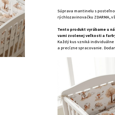
hodnotenie
produktu
Súprava mantinelu s posteľnou
je
rýchlozavinovačku ZDARMA, vš
0,0
z
Tento produkt vyrábame u ná
5
vami zvolenej veľkosti a farb
hviezdičiek.
Každý kus vzniká individuálne
a precízne spracovanie. Dodani