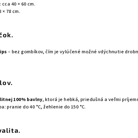
 cca 40 × 60 cm.
 × 78 cm.
čok.
ips
– bez gombíkov, čím je vylúčené možné vdýchnutie drob
lov.
litnej 100% bavlny
, ktorá je hebká, priedušná a veľmi príjem
: pranie do 40 °C, žehlenie do 150 °C.
valita.