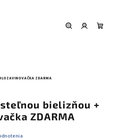
Hľadať
Prihlásenie
Nákupný
košík
CHLOZAVINOVAČKA ZDARMA
steľnou bielizňou +
ovačka ZDARMA
odnotenia