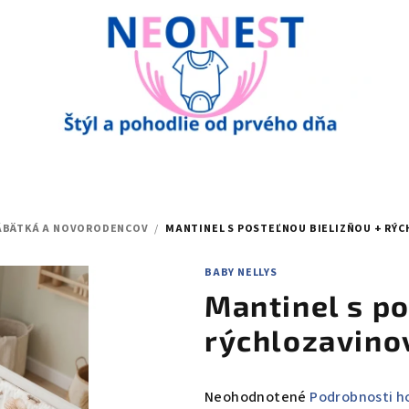
BÁBÄTKÁ A NOVORODENCOV
/
MANTINEL S POSTEĽNOU BIELIZŇOU + RÝ
BABY NELLYS
Mantinel s po
rýchlozavin
Priemerné
Neohodnotené
Podrobnosti h