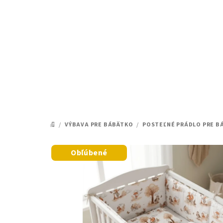
Prejsť
na
obsah
/
VÝBAVA PRE BÁBÄTKO
/
POSTEĽNÉ PRÁDLO PRE 
DOMOV
Obľúbené