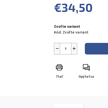
€34,50
Jednotková
cena:
Zvoľte variant
Kód:
Zvoľte variant
−
+
Tlač
Opýtať sa