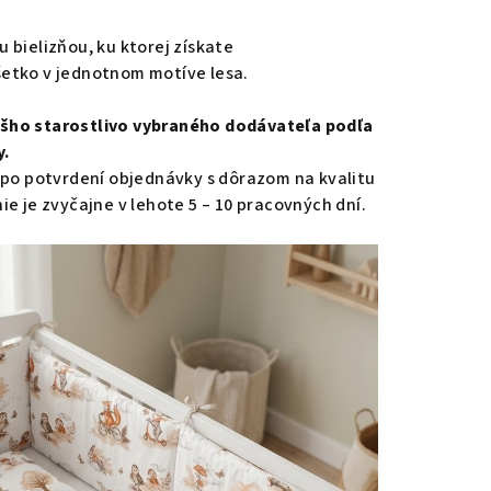
 bielizňou, ku ktorej získate
etko v jednotnom motíve lesa.
šho starostlivo vybraného dodávateľa podľa
y.
 po potvrdení objednávky s dôrazom na kvalitu
e je zvyčajne v lehote 5 – 10 pracovných dní.