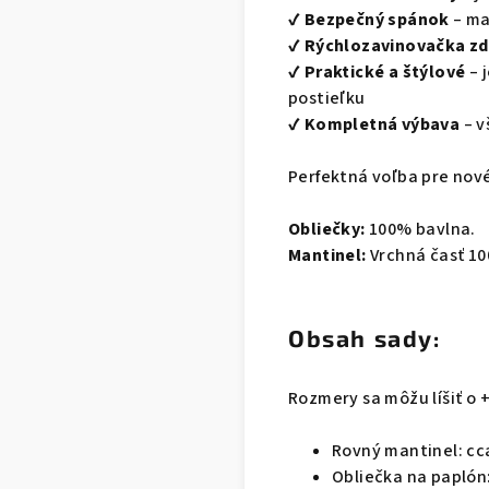
✔️
Bezpečný spánok
– ma
✔️
Rýchlozavinovačka z
✔️
Praktické a štýlové
– 
postieľku
✔️
Kompletná výbava
– v
Perfektná voľba pre nové
Obliečky:
100% bavlna.
Mantinel:
Vrchná časť 1
Obsah sady:
Rozmery sa môžu líšiť o +
Rovný mantinel: cca
Obliečka na paplón: