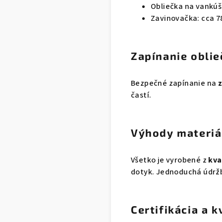
Obliečka na vankúš:
Zavinovačka: cca 78
Zapínanie oblie
Bezpečné zapínanie na
z
častí.
Výhody materiá
Všetko je vyrobené z
kva
dotyk. Jednoduchá údržba
Certifikácia a k