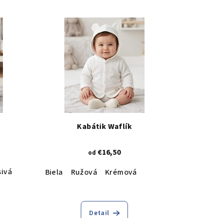
Kabátik Waflík
€16,50
od
sivá
Biela
Ružová
Krémová
Detail