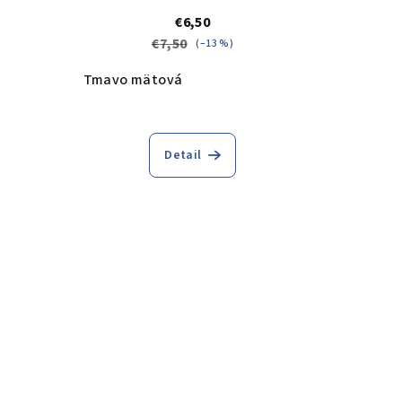
€6,50
€7,50
(–13 %)
Tmavo mätová
Detail