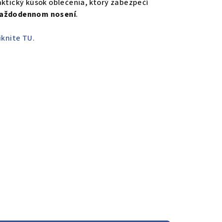
ktický kúsok oblečenia, ktorý zabezpečí
 každodennom nosení
.
iknite TU.