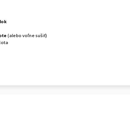
dok
ote
(alebo voľne sušiť)
lota