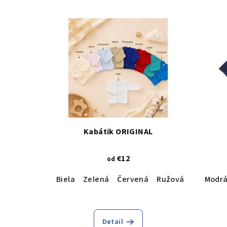
Kabátik ORIGINAL
€12
od
Biela
Zelená
Červená
Ružová
Krémová
Modr
Detail