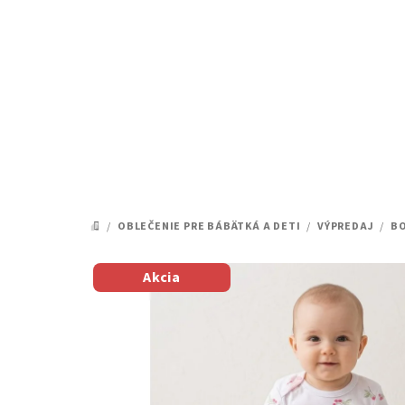
Prejsť
na
obsah
/
OBLEČENIE PRE BÁBÄTKÁ A DETI
/
VÝPREDAJ
/
BO
DOMOV
Akcia