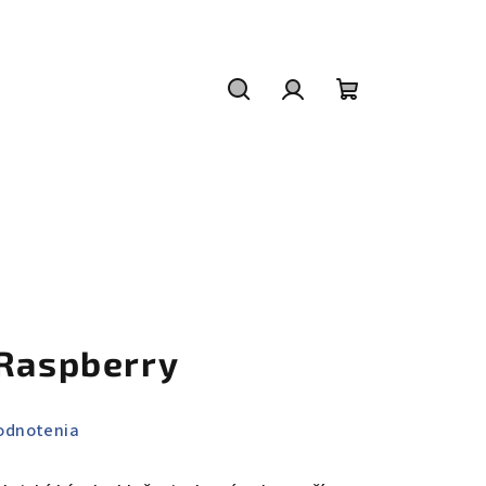
Hľadať
Prihlásenie
Nákupný
košík
 Raspberry
odnotenia