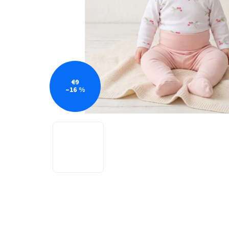
€9
–16 %