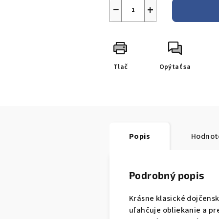
−
+
Tlač
Opýtať sa
Popis
Hodnot
Podrobný popis
Krásne klasické dojčensk
uľahčuje obliekanie a p