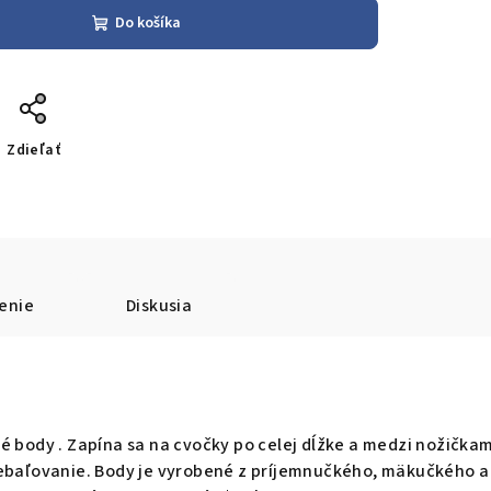
Do košíka
Zdieľať
enie
Diskusia
é body . Zapína sa na cvočky po celej dĺžke a medzi nožičkam
rebaľovanie. Body je vyrobené z príjemnučkého, mäkučkého a