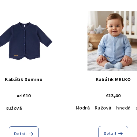
Kabátik Domino
Kabátik MELKO
€10
€13,40
od
Modrá
Ružová
hnedá
á
Bežová
Ružová
Tmavomodrá
Svetlomodrá
Tyrkysová
Detail
Detail