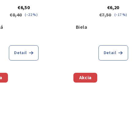
€6,50
€6,20
€8,40
€7,50
(–22 %)
(–17 %)
vá
Biela
Detail
Detail
a
Akcia