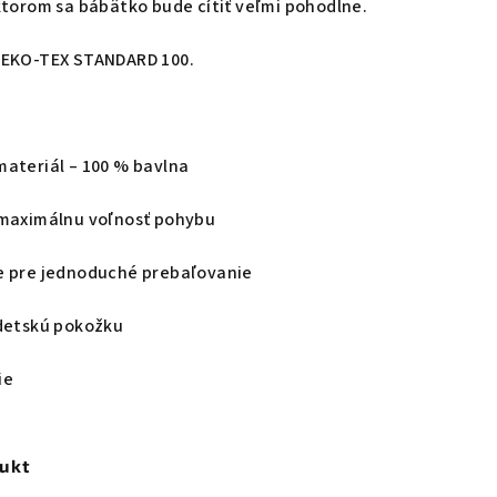
ktorom sa bábätko bude cítiť veľmi pohodlne.
OEKO-TEX STANDARD 100.
materiál – 100 % bavlna
 maximálnu voľnosť pohybu
e pre jednoduché prebaľovanie
 detskú pokožku
ie
dukt