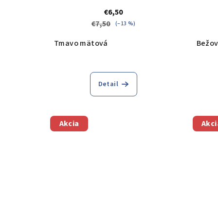
€6,50
€7,50
(–13 %)
Tmavo mätová
Bežo
Detail
Akcia
Akci