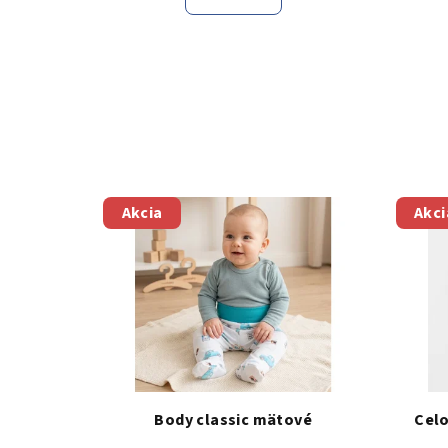
Akcia
Akci
Body classic mätové
Celo