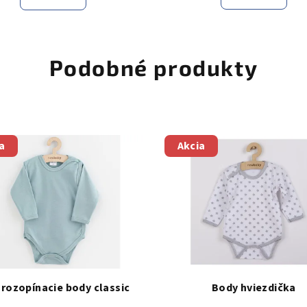
Podobné produkty
a
Akcia
rozopínacie body classic
Body hviezdička