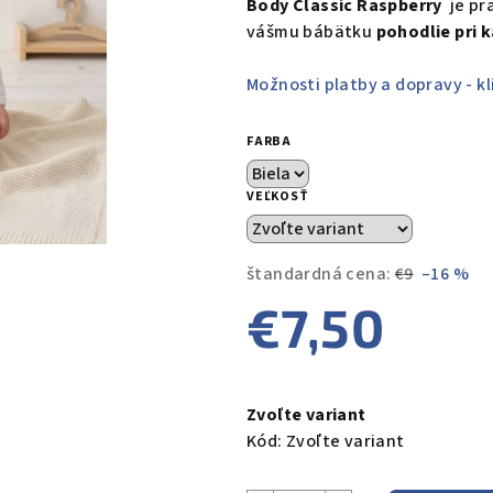
Body Classic Raspberry
je pra
je
vášmu bábätku
pohodlie pri
0,0
z
Možnosti platby a dopravy - kl
5
hviezdičiek.
FARBA
VEĽKOSŤ
štandardná cena:
€9
–16 %
€7,50
Jednotková
cena:
Zvoľte variant
Kód:
Zvoľte variant