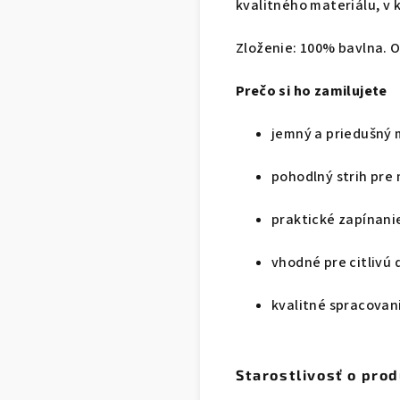
kvalitného materiálu, v 
Zloženie: 100% bavlna. 
Prečo si ho zamilujete
jemný a priedušný 
pohodlný strih pre
praktické zapínani
vhodné pre citlivú
kvalitné spracovan
Starostlivosť o pro