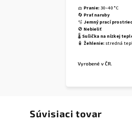
🧺
Pranie:
30–40 °C
🔄
Prať naruby
🫧
Jemný prací prostrie
🚫
Nebieliť
🌡️
Sušička na nízkej tepl
🧴
Žehlenie:
stredná tep
Vyrobené v ČR.
Súvisiaci tovar