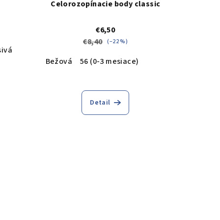
Celorozopínacie body classic
€6,50
€8,40
(–22 %)
sivá
Bežová
56 (0-3 mesiace)
Detail