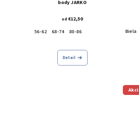
body JARKO
€12,50
od
Biela
56-62
68-74
80-86
Detail
Akci