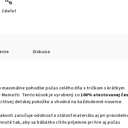
Zdieľať
enie
Diskusia
 maximálne pohodlie počas celého dňa s tričkom s krátkym
e Mamatti. Tento kúsok je vyrobený zo
100% atestovanej če
k citlivej detskej pokožke a vhodná na každodenné nosenie.
 akosti zaručuje odolnosť a stálosť materiálu aj pri pravidel
hnuté tak, aby sa bábätko cítilo príjemne pri hre aj počas