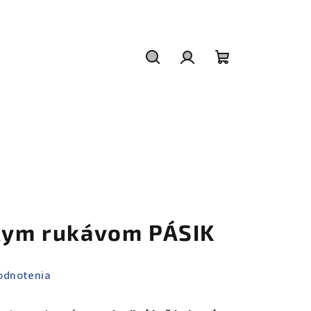
Hľadať
Prihlásenie
Nákupný
košík
tkym rukávom PÁSIK
odnotenia