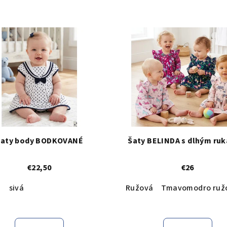
Šaty body BODKOVANÉ
Šaty BELINDA s dlhým ru
€22,50
€26
á
 6
sivá
Ružová
Tmavomodro ruž