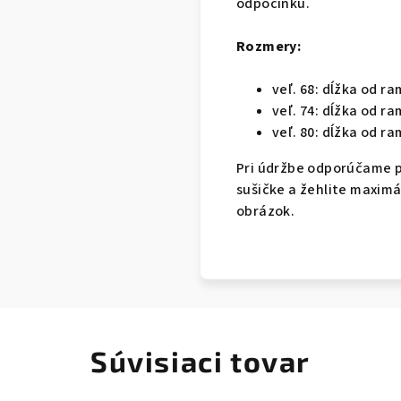
odpočinku.
Rozmery:
veľ. 68: dĺžka od ra
veľ. 74: dĺžka od ra
veľ. 80: dĺžka od ra
Pri údržbe odporúčame pr
sušičke a žehlite maximál
obrázok.
Súvisiaci tovar