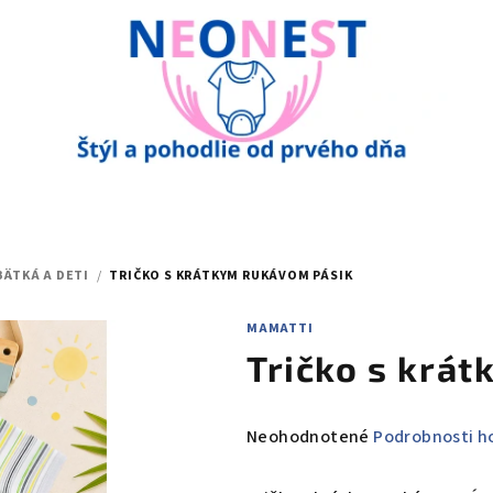
BÄTKÁ A DETI
/
TRIČKO S KRÁTKYM RUKÁVOM PÁSIK
MAMATTI
Tričko s krá
Priemerné
Neohodnotené
Podrobnosti h
hodnotenie
produktu