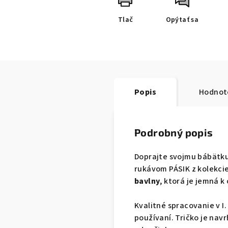
Tlač
Opýtať sa
Popis
Hodnot
Podrobný popis
Doprajte svojmu bábätku
rukávom PÁSIK z kolekci
bavlny
, ktorá je jemná 
Kvalitné spracovanie v I.
používaní. Tričko je navr