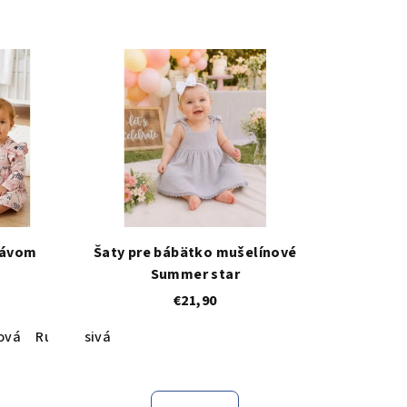
kávom
Šaty pre bábätko mušelínové
Summer star
€21,90
ová
Ružový podklad + Jednorožec
sivá
Cyklamenová