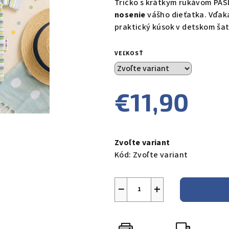
Tričko s krátkym rukávom PÁS
je
nosenie
vášho dieťatka. Vďak
0,0
praktický kúsok v detskom šat
z
5
VEĽKOSŤ
hviezdičiek.
€11,90
Jednotková
cena:
Zvoľte variant
Kód:
Zvoľte variant
−
+