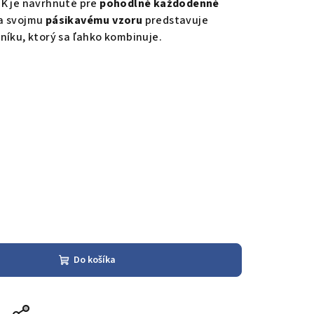
IK je navrhnuté pre
pohodlné každodenné
a svojmu
pásikavému vzoru
predstavuje
níku, ktorý sa ľahko kombinuje.
Do košíka