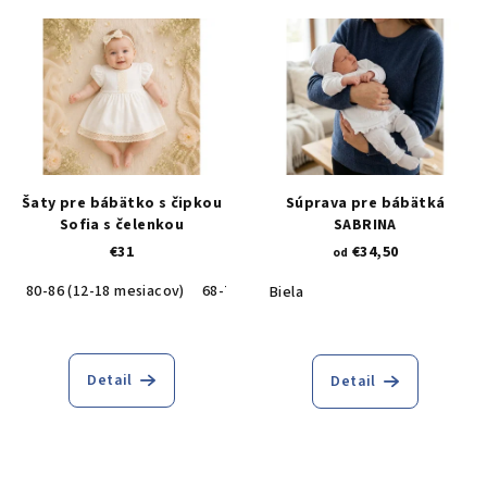
Šaty pre bábätko s čipkou
Súprava pre bábätká
Sofia s čelenkou
SABRINA
€31
€34,50
od
80-86 (12-18 mesiacov)
68-74 (6-9 mesiacov)
56-62 (0-3 mesiac
Biela
Detail
Detail