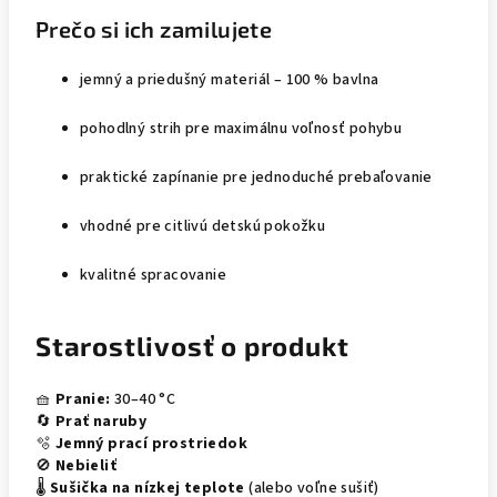
Prečo si ich zamilujete
jemný a priedušný materiál – 100 % bavlna
pohodlný strih pre maximálnu voľnosť pohybu
praktické zapínanie pre jednoduché prebaľovanie
vhodné pre citlivú detskú pokožku
kvalitné spracovanie
Starostlivosť o produkt
🧺
Pranie:
30–40 °C
🔄
Prať naruby
🫧
Jemný prací prostriedok
🚫
Nebieliť
🌡️
Sušička na nízkej teplote
(alebo voľne sušiť)