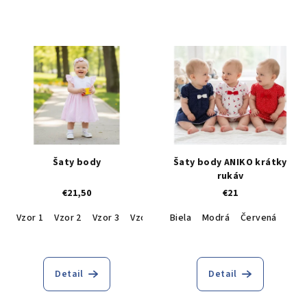
Šaty body
Šaty body ANIKO krátky
rukáv
€21,50
€21
Vzor 1
Vzor 2
Vzor 3
Vzor 4
Vzor 5
Biela
Modrá
Vzor 6
Červená
Detail
Detail