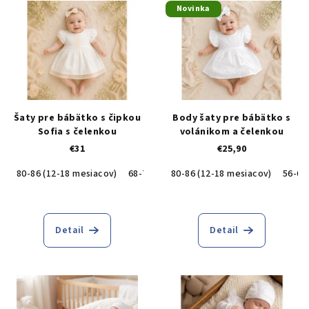
Novinka
Šaty pre bábätko s čipkou
Body šaty pre bábätko s
Sofia s čelenkou
volánikom a čelenkou
€31
€25,90
80-86 (12-18 mesiacov)
68-74 (6-9 mesiacov)
80-86 (12-18 mesiacov)
56-62 (0-3 mesiac
56-62
Detail
Detail