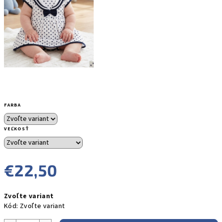
FARBA
VEĽKOSŤ
€22,50
Jednotková
Zvoľte variant
cena:
Kód:
Zvoľte variant