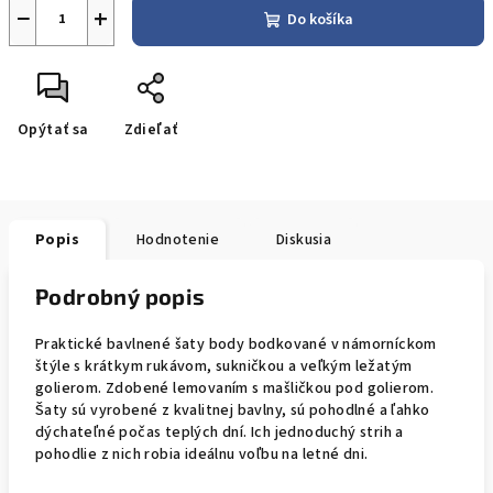
−
+
Do košíka
Opýtať sa
Zdieľať
Popis
Hodnotenie
Diskusia
Podrobný popis
Praktické bavlnené šaty body bodkované v námorníckom
štýle s krátkym rukávom, sukničkou a veľkým ležatým
golierom. Zdobené lemovaním s mašličkou pod golierom.
Šaty sú vyrobené z kvalitnej bavlny, sú pohodlné a ľahko
dýchateľné počas teplých dní. Ich jednoduchý strih a
pohodlie z nich robia ideálnu voľbu na letné dni.