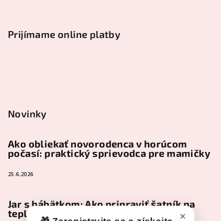
Prijímame online platby
Novinky
Ako obliekať novorodenca v horúcom
počasí: praktický sprievodca pre mamičky
25.6.2026
Jar s bábätkom: Ako pripraviť šatník na
teplejšie dni
×