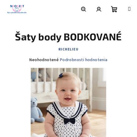
Prejsť
na
obsah
Nákupn
Hľadať
Prihlásenie
Šaty body BODKOVANÉ
košík
RICHELIEU
Priemerné
Neohodnotené
Podrobnosti hodnotenia
hodnotenie
produktu
je
0,0
z
5
hviezdičiek.