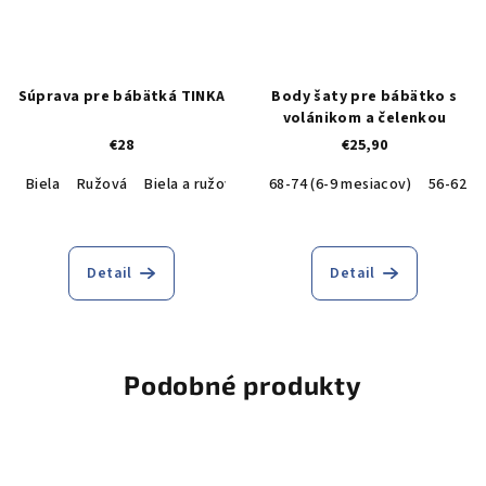
Súprava pre bábätká TINKA
Body šaty pre bábätko s
volánikom a čelenkou
€28
€25,90
Biela
Ružová
Biela a ružová
68-74 (6-9 mesiacov)
56-62 (0
Detail
Detail
Podobné produkty