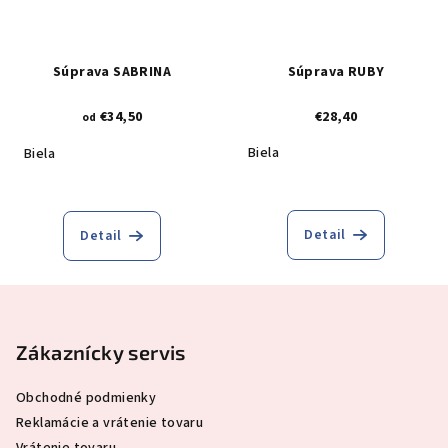
Súprava SABRINA
Súprava RUBY
€34,50
€28,40
od
Biela
Biela
Detail
Detail
Z
á
p
Zákaznícky servis
ä
Obchodné podmienky
t
Reklamácie a vrátenie tovaru
i
Vrátenie tovaru