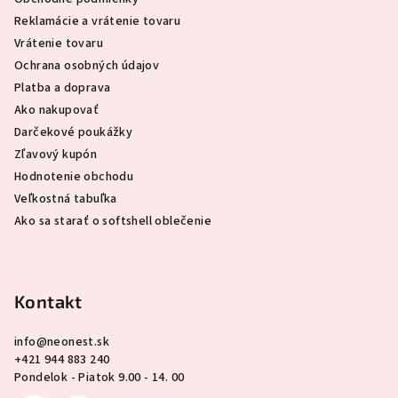
t
Reklamácie a vrátenie tovaru
i
Vrátenie tovaru
e
Ochrana osobných údajov
Platba a doprava
Ako nakupovať
Darčekové poukážky
Zľavový kupón
Hodnotenie obchodu
Veľkostná tabuľka
Ako sa starať o softshell oblečenie
Kontakt
info
@
neonest.sk
+421 944 883 240
Pondelok - Piatok 9.00 - 14. 00