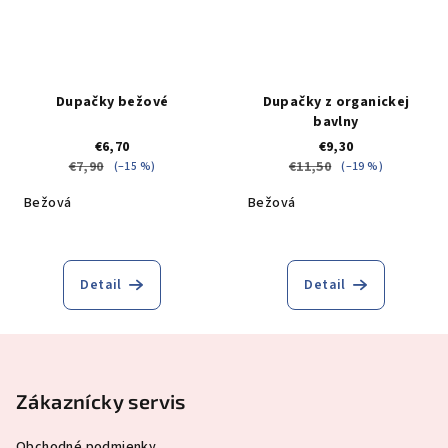
Dupačky bežové
Dupačky z organickej
bavlny
€6,70
€9,30
€7,90
€11,50
(–15 %)
(–19 %)
Bežová
Bežová
Detail
Detail
Z
á
p
Zákaznícky servis
ä
Obchodné podmienky