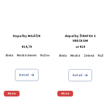
Dupačky MILÁČIK
dupačky ŽIRAFKA S
VRECKOM
€14,70
€10
od
Biela
Modrá denim
Ružová
Krémová
Biela
Modrá
Zelená
Ružo
Detail
Detail
Akcia
Akcia