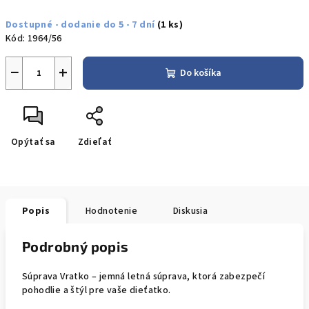
Jednotková
Dostupné - dodanie do 5 - 7 dní
(1 ks)
cena:
Kód:
1964/56
−
+
Do košíka
Opýtať sa
Zdieľať
Popis
Hodnotenie
Diskusia
Podrobný popis
Súprava Vratko – jemná letná súprava, ktorá zabezpečí
pohodlie a štýl pre vaše dieťatko.