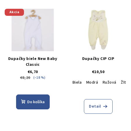
Akcia
Dupačky biele New Baby
Dupačky CIP CIP
Classic
€6,70
€10,50
€8,20
(–18 %)
Biela
Modrá
Ružová
Žltá
Do košíka
Detail