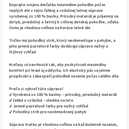
Doprajte svojmu dieťatku maximálne pohodlie počas
teplých dní v tejto ľahkej a vzdušnej letnej súprave
vyrobenej zo 100 % bavlny. Prírodný materiál je príjemný na
dotyk, priedušný a šetrný k citlivej detskej pokožke, vďaka
čomu je vhodnou voľbou na horúce letné dni.
Tričko má pohodlný strih, ktorý neobmedzuje v pohybe, a
jeho jemné pastelové farby dodávajú súprave nežný a
štýlový vzhľad.
Kraťasy sú navrhnuté tak, aby poskytovali maximálny
komfort pri hraní aj oddychu. Ich elastický pás sa jemne
prispôsobí a zabezpečí pohodlné nosenie počas celého dňa.
Prečo si vybrať túto súpravu?
✔ Vyrobená zo 100 % bavlny – prírodný, priedušný materiál
✔ Ľahká a vzdušná – ideálna na leto
✔ Jemné pastelové farby pre nežný vzhľad
✔ Pohodlný strih pre neobmedzený pohyb
Súprava Vratko je vhodnou voľbou na každodenné nosenie,