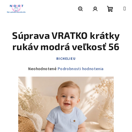
Prejsť
na
obsah
Nákupn
Hľadať
Prihlásenie
Súprava VRATKO krátky
košík
rukáv modrá veľkosť 56
RICHELIEU
Priemerné
Neohodnotené
Podrobnosti hodnotenia
hodnotenie
produktu
je
0,0
z
5
hviezdičiek.