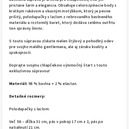
pristane šarm a elegancia. Obsahuje celorozpínacie body s
krátkym rukávom a vkusným motýlikom, ktorý je pevne
prišitý, polodupačky s laclom z rebrovaného bavlneného
materiálu a roztomilý baret, ktorý dodáva celému outfitu
ten správny šmrnc.
S touto súpravou získate nielen štýlový a pohodlný odev
pre svojho malého gentlemana, ale aj záruku kvality a
spokojnosti.
Doprajte svojmu chlapčekovi výnimočný štart s touto
exkluzívnou súpravou!
Materiál:
98 % bavlna + 2 % elastan.
Detailné rozmery:
Polodupačky s laclom:
Veľ. 56 – dĺžka 31 cm, pás v pokoji 17 cm x 2, pás po
natiahnutí 21 cm.