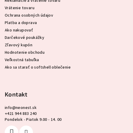
Reklamácie a vrátenie tovaru
i
Vrátenie tovaru
e
Ochrana osobných údajov
Platba a doprava
Ako nakupovať
Darčekové poukážky
Zľavový kupón
Hodnotenie obchodu
Veľkostná tabuľka
Ako sa starať o softshell oblečenie
Kontakt
info
@
neonest.sk
+421 944 883 240
Pondelok - Piatok 9.00 - 14. 00