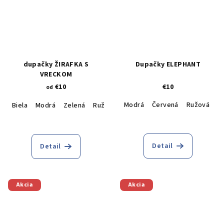
dupačky ŽIRAFKA S
Dupačky ELEPHANT
VRECKOM
€10
€10
od
Modrá
Červená
Ružová
T
Biela
Modrá
Zelená
Ružová
Detail
Detail
Akcia
Akcia