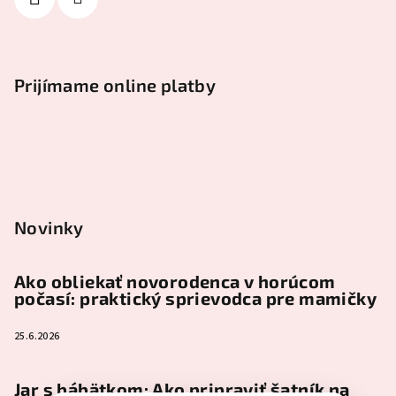
Prijímame online platby
Novinky
Ako obliekať novorodenca v horúcom
počasí: praktický sprievodca pre mamičky
25.6.2026
Jar s bábätkom: Ako pripraviť šatník na