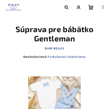
Prejsť
na
obsah
Nákupn
Hľadať
Prihlásenie
Súprava pre bábätko
košík
Gentleman
BABY NELLYS
Priemerné
Neohodnotené
Podrobnosti hodnotenia
hodnotenie
produktu
je
0,0
z
5
hviezdičiek.