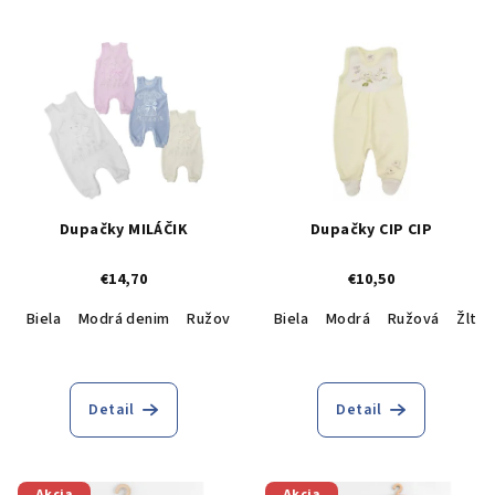
Dupačky MILÁČIK
Dupačky CIP CIP
€14,70
€10,50
Biela
Modrá denim
Ružová
Krémová
Biela
Modrá
Ružová
Žltá
Detail
Detail
Akcia
Akcia