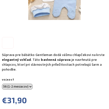
Súprava pre bábätko Gentleman dodá vášmu chlapčekovi na krste
elegantný vzhľad
. Táto
bavlnená súprava
je navrhnutá pre
chlapcov, ktorí pri slávnostných príležitostiach potrebujú šarm a
pohodlie.
VEĽKOSŤ
€31,90
Jednotková