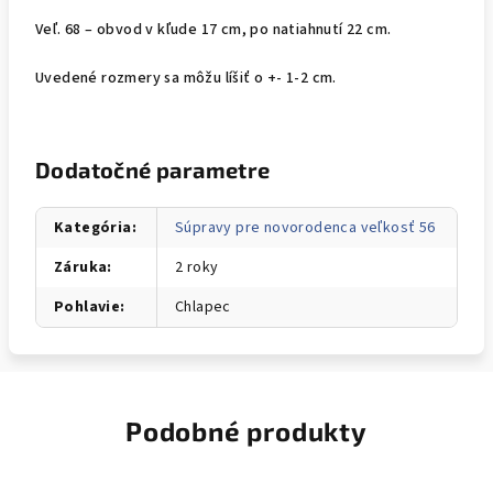
Veľ. 68 – obvod v kľude 17 cm, po natiahnutí 22 cm.
Uvedené rozmery sa môžu líšiť o +- 1-2 cm.
Dodatočné parametre
Kategória
:
Súpravy pre novorodenca veľkosť 56
Záruka
:
2 roky
Pohlavie
:
Chlapec
Podobné produkty