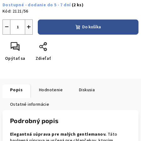
Dostupné - dodanie do 5 - 7 dní
(2 ks)
cena:
Kód:
2121/56
−
+
Do košíka
Opýtať sa
Zdieľať
Popis
Hodnotenie
Diskusia
Ostatné informácie
Podrobný popis
Elegantná súprava pre malých gentlemanov.
Táto
bavlnená súprava je určená pre chlapčekov, ktorým