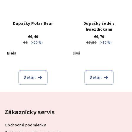
Dupačky Polar Bear
Dupačky šedé s
hviezdičkami
€6,40
€6,70
€8
€7,50
(–20 %)
(–10 %)
Biela
sivá
Detail
Detail
Z
á
p
Zákaznícky servis
ä
Obchodné podmienky
t