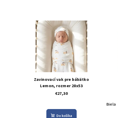
Zavinovací vak pre bábätko
Lemon, rozmer 28x53
€27,30
Biela
Do košíka