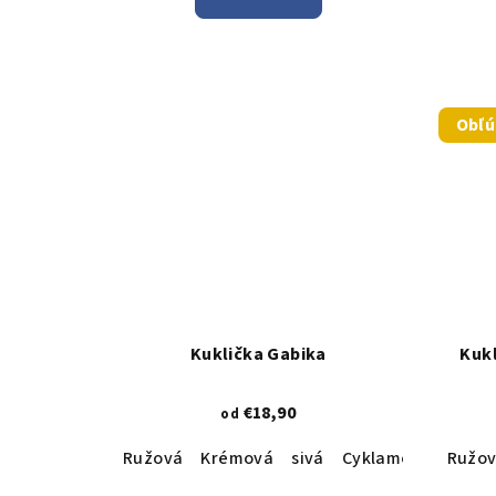
Obľ
Kuklička Gabika
Kuk
€18,90
od
Ružová
Krémová
sivá
Cyklamenová
Ružo