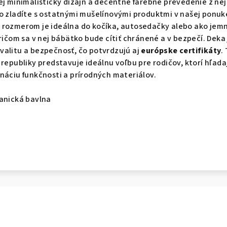
ej minimalistický dizajn a decentné farebné prevedenie z nej
o zladíte s ostatnými mušelínovými produktmi v našej ponuk
 rozmerom je ideálna do kočíka, autosedačky alebo ako jem
ričom sa v nej bábätko bude cítiť chránené a v bezpečí. Deka 
valitu a bezpečnosť, čo potvrdzujú aj
európske certifikáty
.
 republiky predstavuje ideálnu voľbu pre rodičov, ktorí hľada
náciu funkčnosti a prírodných materiálov.
ganická bavlna