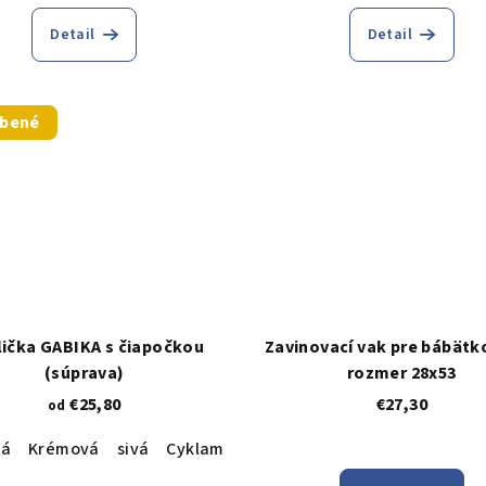
Detail
Detail
úbené
lička GABIKA s čiapočkou
Zavinovací vak pre bábätk
(súprava)
rozmer 28x53
€25,80
€27,30
od
vá
Krémová
sivá
Cyklamenová