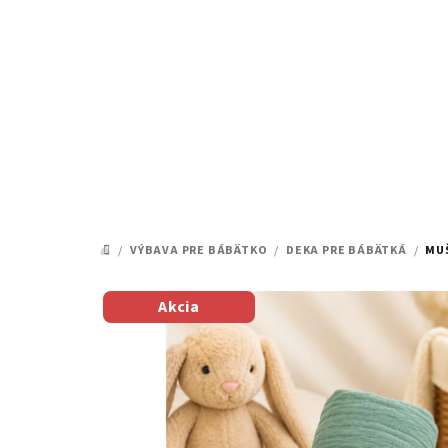
Prejsť
na
obsah
/
VÝBAVA PRE BÁBÄTKO
/
DEKA PRE BÁBÄTKÁ
/
MUŠ
DOMOV
Akcia