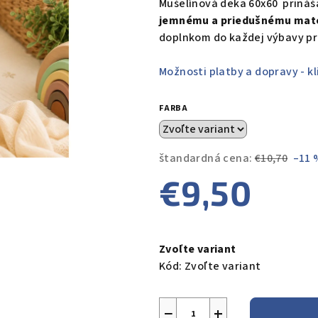
Mušelínová deka 60x60 priná
je
jemnému a priedušnému mate
0,0
doplnkom do každej výbavy pr
z
5
Možnosti platby a dopravy - kl
hviezdičiek.
FARBA
štandardná cena:
€10,70
–11 
€9,50
Jednotková
cena:
Zvoľte variant
Kód:
Zvoľte variant
−
+