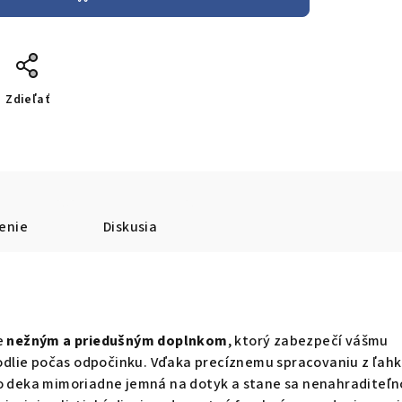
Zdieľať
enie
Diskusia
e
nežným a priedušným doplnkom
, ktorý zabezpečí vášmu
lie počas odpočinku. Vďaka precíznemu spracovaniu z ľahk
to deka mimoriadne jemná na dotyk a stane sa nenahraditeľ