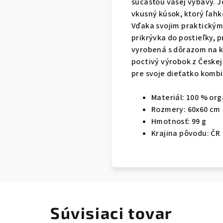
súčasťou vašej výbavy. J
vkusný kúsok, ktorý ľahk
Vďaka svojim praktickým
prikrývka do postieľky, p
vyrobená s dôrazom na k
poctivý výrobok z Českej
pre svoje dieťatko kombi
Materiál: 100 % or
Rozmery: 60x60 cm
Hmotnosť: 99 g
Krajina pôvodu: ČR
Súvisiaci tovar