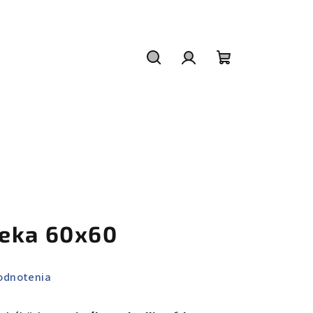
Hľadať
Prihlásenie
Nákupný
košík
deka 60x60
odnotenia