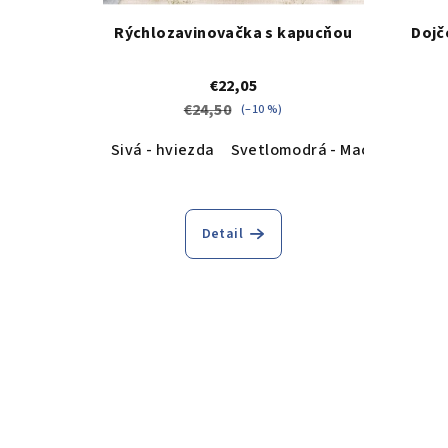
Rýchlozavinovačka s kapucňou
Dojč
€22,05
€24,50
(–10 %)
Sivá - hviezda
Svetlomodrá - Macík
Zajko
Detail