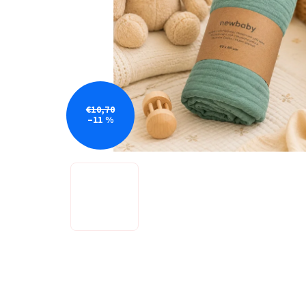
€10,70
–11 %