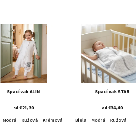
Spací vak ALIN
Spací vak STAR
€21,30
€34,40
od
od
Modrá
Ružová
Krémová
Biela
Modrá
Ružová