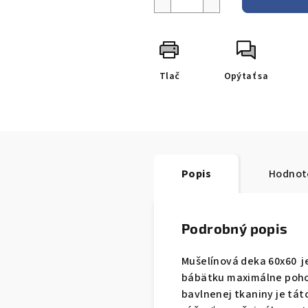
Tlač
Opýtať sa
Popis
Hodnot
Podrobný popis
Mušelínová deka 60x60 j
bábätku maximálne pohod
bavlnenej tkaniny je tá