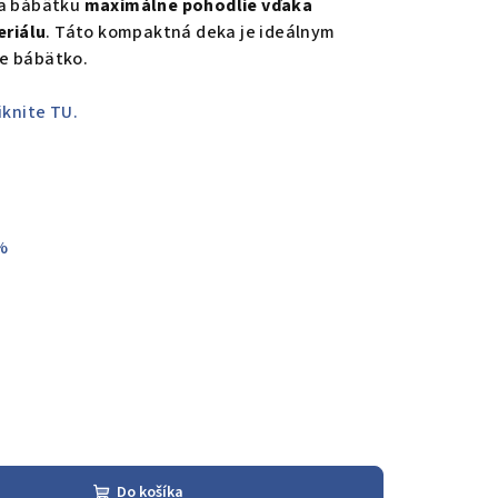
ša bábätku
maximálne pohodlie vďaka
riálu
. Táto kompaktná deka je ideálnym
e bábätko.
iknite TU.
%
Do košíka