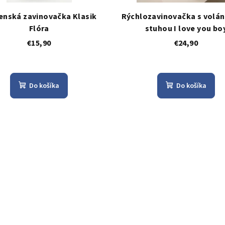
enská zavinovačka Klasik
Rýchlozavinovačka s volá
Flóra
stuhou I love you bo
€15,90
€24,90
Do košíka
Do košíka