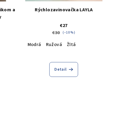
nikom a
Rýchlozavinovačka LAYLA
y
€27
€30
(–10 %)
Modrá
Ružová
Žltá
Detail