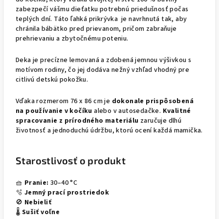
zabezpečí vášmu dieťatku potrebnú priedušnosť počas
teplých dní. Táto ľahká prikrývka je navrhnutá tak, aby
chránila bábätko pred prievanom, pričom zabraňuje
prehrievaniu a zbytočnému poteniu.
Deka je precízne lemovaná a zdobená jemnou výšivkou s
motívom rodiny, čo jej dodáva nežný vzhľad vhodný pre
citlivú detskú pokožku.
Vďaka rozmerom 76 x 86 cm je
dokonale prispôsobená
na používanie v kočíku
alebo v autosedačke.
Kvalitné
spracovanie z prírodného materiálu
zaručuje dlhú
životnosť a jednoduchú údržbu, ktorú ocení každá mamička.
Starostlivosť o produkt
🧺
Pranie:
30–40 °C
🫧
Jemný prací prostriedok
🚫
Nebieliť
🌡️
Sušiť voľne