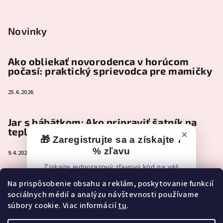
Novinky
Ako obliekať novorodenca v horúcom
počasí: praktický sprievodca pre mamičky
25.6.2026
Jar s bábätkom: Ako pripraviť šatník na
teplejšie dni
×
🎁 Zaregistrujte sa a získajte 7
% zľavu
9.4.2026
Získajte jednorazový zľavový kód na váš
nákup po registrácii.
Čo je naozaj nevyhnutné zbaliť do
Na prispôsobenie obsahu a reklám, poskytovanie funkcií
pôrodnice (a čo môže pokojne počkať)
sociálnych médií a analýzu návštevnosti používame
📧
Zľavový kód vám po registrácii príde
súbory cookie. Viac informácií
tu
.
e-mailom.
2.2.2026
Ak e-mail nevidíte, skontrolujte aj
Spam,