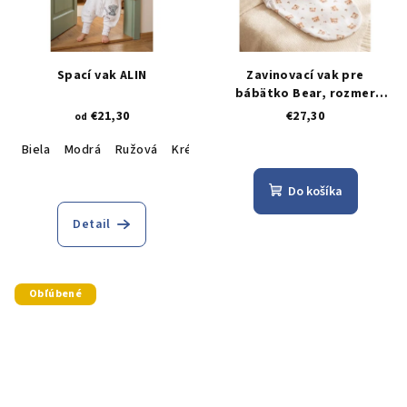
Spací vak ALIN
Zavinovací vak pre
bábätko Bear, rozmer
28x53
€21,30
€27,30
od
Biela
Modrá
Ružová
Krémová
Do košíka
Detail
Obľúbené