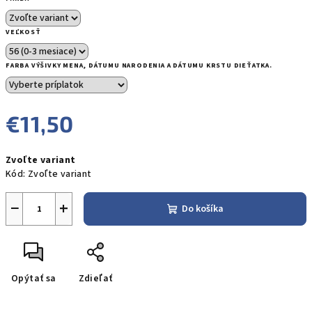
VEĽKOSŤ
FARBA VÝŠIVKY MENA, DÁTUMU NARODENIA A DÁTUMU KRSTU DIEŤATKA.
€11,50
Jednotková
Zvoľte variant
cena:
Kód:
Zvoľte variant
−
+
Do košíka
Opýtať sa
Zdieľať