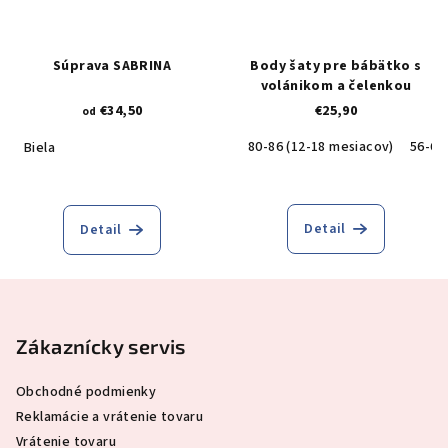
Súprava SABRINA
Body šaty pre bábätko s
volánikom a čelenkou
€34,50
€25,90
od
80-86 (12-18 mesiacov)
56-62
Biela
Detail
Detail
Z
á
p
Zákaznícky servis
ä
Obchodné podmienky
t
Reklamácie a vrátenie tovaru
i
Vrátenie tovaru