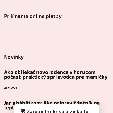
Prijímame online platby
Novinky
Ako obliekať novorodenca v horúcom
počasí: praktický sprievodca pre mamičky
25.6.2026
Jar s bábätkom: Ako pripraviť šatník na
teplejšie dni
×
🎁 Zaregistrujte sa a získajte 7