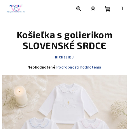
Prejsť
na
obsah
Nákupn
Hľadať
Prihlásenie
Košieľka s golierikom
košík
SLOVENSKÉ SRDCE
RICHELIEU
Priemerné
Neohodnotené
Podrobnosti hodnotenia
hodnotenie
produktu
je
0,0
z
5
hviezdičiek.