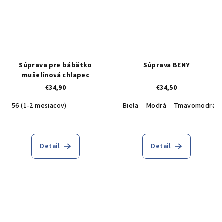
Súprava pre bábätko
Súprava BENY
mušelínová chlapec
€34,90
€34,50
56 (1-2 mesiacov)
Biela
Modrá
Tmavomodrá
Detail
Detail