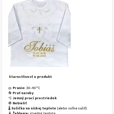
Starostlivosť o produkt
🧺
Pranie:
30–40 °C
🔄
Prať naruby
🫧
Jemný prací prostriedok
🚫
Nebieliť
🌡️
Sušička na nízkej teplote
(alebo voľne sušiť)
🧴
Žehlenie:
stredná teplota