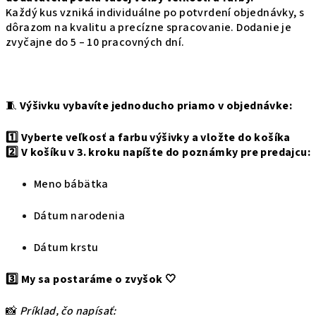
Každý kus vzniká individuálne po potvrdení objednávky, s
dôrazom na kvalitu a precízne spracovanie. Dodanie je
zvyčajne do 5 – 10 pracovných dní.
🧵
Výšivku vybavíte jednoducho priamo v objednávke:
1️⃣ Vyberte veľkosť a farbu výšivky a vložte do košíka
2️⃣ V košíku v 3. kroku napíšte do poznámky pre predajcu:
Meno bábätka
Dátum narodenia
Dátum krstu
3️⃣ My sa postaráme o zvyšok 🤍
📸
Príklad, čo napísať: