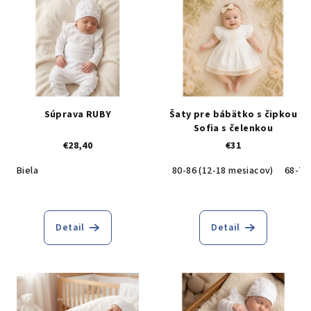
Súprava RUBY
Šaty pre bábätko s čipkou
Sofia s čelenkou
€28,40
€31
Biela
80-86 (12-18 mesiacov)
68-74
Detail
Detail