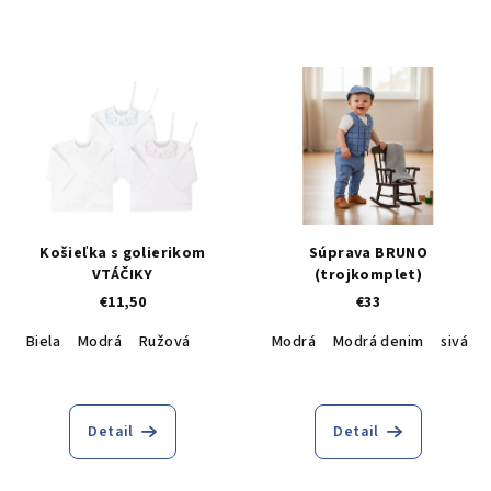
Košieľka s golierikom
Súprava BRUNO
VTÁČIKY
(trojkomplet)
€11,50
€33
Biela
Modrá
Ružová
Modrá
Modrá denim
sivá
Detail
Detail