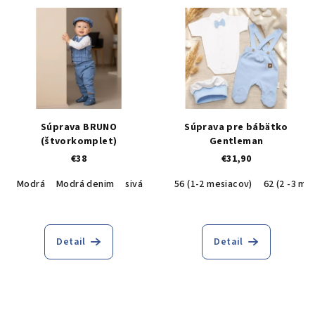
Súprava BRUNO
Súprava pre bábätko
(štvorkomplet)
Gentleman
€38
€31,90
Modrá
Modrá denim
sivá
56 (1-2 mesiacov)
62 (2 -3 me
Detail
Detail