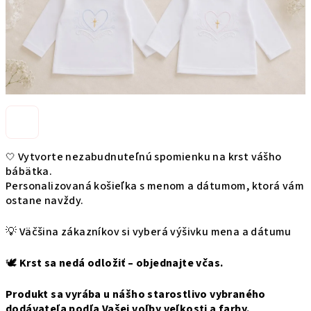
Vytvorte nezabudnuteľnú spomienku na krst vášho
🤍
bábätka.
Personalizovaná košieľka s menom a dátumom, ktorá vám
ostane navždy.
💡 Väčšina zákazníkov si vyberá výšivku mena a dátumu
🕊️
Krst sa nedá odložiť – objednajte včas.
Produkt sa vyrába u nášho starostlivo vybraného
dodávateľa podľa Vašej voľby veľkosti a farby.