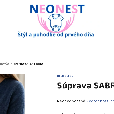
IEVČA
/
SÚPRAVA SABRINA
RICHELIEU
Súprava SAB
Priemerné
Neohodnotené
Podrobnosti h
hodnotenie
produktu