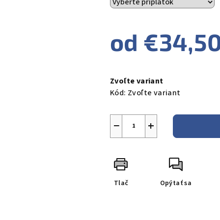
od
€34,5
Jednotková
cena:
Zvoľte variant
Kód:
Zvoľte variant
−
+
Tlač
Opýtať sa