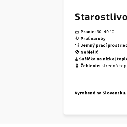
Starostliv
🧺
Pranie:
30–40 °C
🔄
Prať naruby
🫧
Jemný prací prostrie
🚫
Nebieliť
🌡️
Sušička na nízkej tepl
🧴
Žehlenie:
stredná tep
Vyrobené na Slovensku.