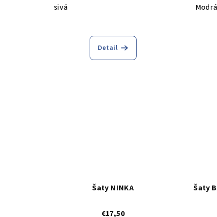
sivá
Modr
Detail
Šaty NINKA
Šaty 
€17,50