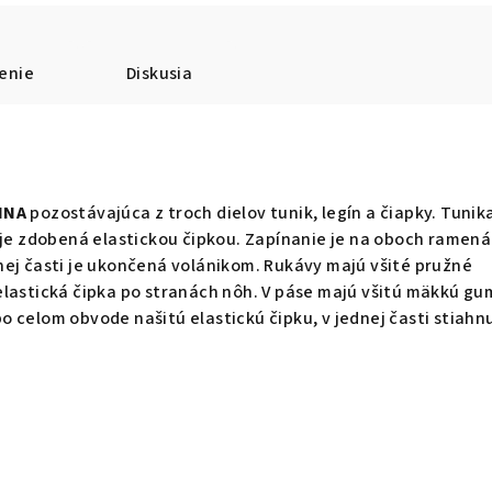
enie
Diskusia
INA
pozostávajúca z troch dielov tunik, legín a čiapky. Tuni
 je zdobená elastickou čipkou. Zapínanie je na oboch ramen
nej časti je ukončená volánikom. Rukávy majú všité pružné
lastická čipka po stranách nôh. V páse majú všitú mäkkú gu
 celom obvode našitú elastickú čipku, v jednej časti stiahn