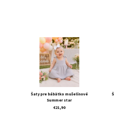
Šaty pre bábätko mušelínové
Summer star
€21,90