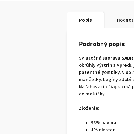
Popis
Hodnot
Podrobný popis
Sviatočná súprava
SABR
okrúhly výstrih a vpredu
patentné gombíky. V dol
manžetky. Legíny zdobí e
Naťahovacia čiapka má po
do mašličky.
Zloženie:
96% bavlna
4% elastan