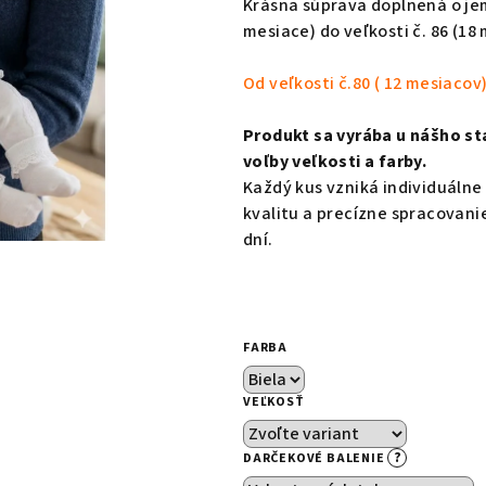
Krásna súprava doplnená o jem
je
mesiace) do veľkosti č. 86 (18
0,0
z
Od veľkosti č.80 ( 12 mesiaco
5
hviezdičiek.
Produkt sa vyrába u nášho st
voľby veľkosti a farby.
Každý kus vzniká individuálne
kvalitu a precízne spracovani
dní.
FARBA
VEĽKOSŤ
?
DARČEKOVÉ BALENIE