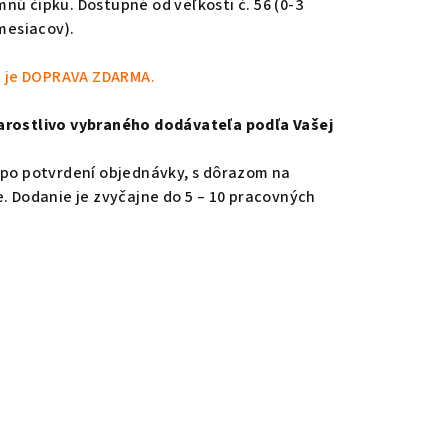
nú čipku. Dostupné od veľkosti č. 56 (0-3
 mesiacov).
v) je DOPRAVA ZDARMA.
arostlivo vybraného dodávateľa podľa Vašej
 po potvrdení objednávky, s dôrazom na
e. Dodanie je zvyčajne do 5 – 10 pracovných