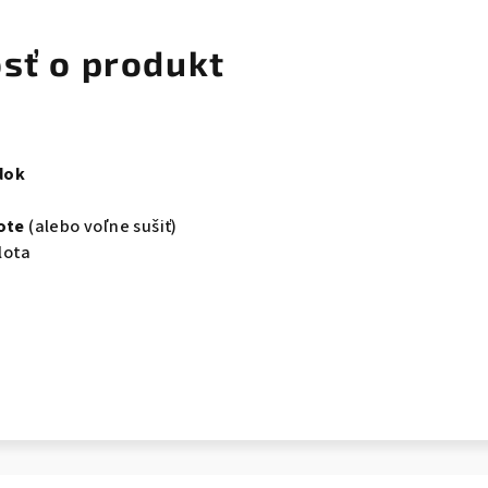
osť o produkt
dok
ote
(alebo voľne sušiť)
lota