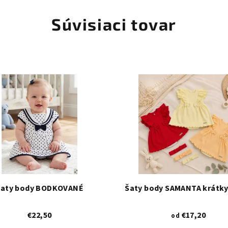
Súvisiaci tovar
Šaty body BODKOVANÉ
Šaty body SAMANTA krátky
€22,50
€17,20
od