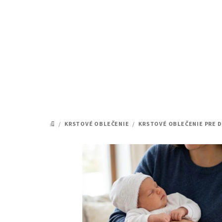
Prejsť
na
obsah
/
KRSTOVÉ OBLEČENIE
/
KRSTOVÉ OBLEČENIE PRE D
DOMOV