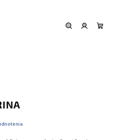
Hľadať
Prihlásenie
Nákupný
košík
RINA
odnotenia