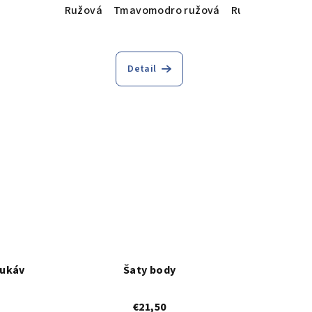
Ružová
Tmavomodro ružová
Ružový podklad
Detail
rukáv
Šaty body
€21,50