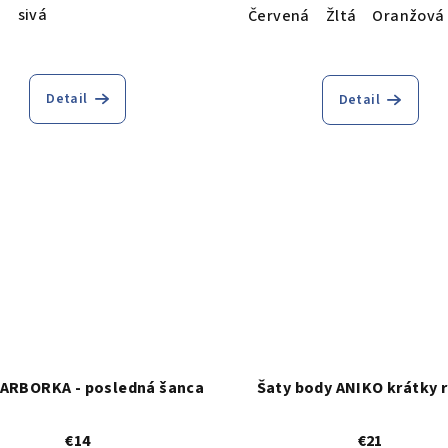
á
sivá
Červená
Žltá
Oranžová
Detail
Detail
BARBORKA - posledná šanca
Šaty body ANIKO krátky 
€14
€21