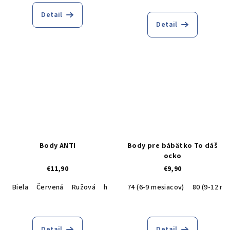
Detail
Detail
Body ANTI
Body pre bábätko To dáš
ocko
€11,90
€9,90
Biela
Červená
Ružová
hnedá
74 (6-9 mesiacov)
80 (9-12 me
Detail
Detail