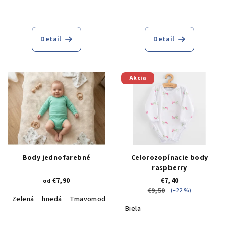
Detail
Detail
Akcia
Body jednofarebné
Celorozopínacie body
raspberry
€7,90
€7,40
od
€9,50
(–22 %)
Zelená
hnedá
Tmavomodrá
Žltá
Tyrkysová
Tmavozelen
Biela