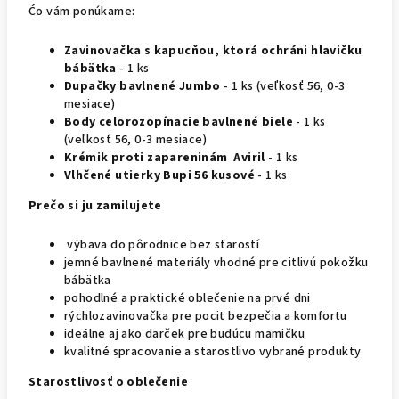
Ćo vám ponúkame:
Zavinovačka s kapucňou, ktorá ochráni hlavičku
bábätka
- 1 ks
Dupačky bavlnené Jumbo
- 1 ks (veľkosť 56, 0-3
mesiace)
Body celorozopínacie bavlnené biele
- 1 ks
(veľkosť 56, 0-3 mesiace)
Krémik proti zapareninám Aviril
- 1 ks
Vlhčené utierky Bupi 56 kusové
- 1 ks
Prečo si ju zamilujete
výbava do pôrodnice bez starostí
jemné bavlnené materiály vhodné pre citlivú pokožku
bábätka
pohodlné a praktické oblečenie na prvé dni
rýchlozavinovačka pre pocit bezpečia a komfortu
ideálne aj ako darček pre budúcu mamičku
kvalitné spracovanie a starostlivo vybrané produkty
Starostlivosť o oblečenie