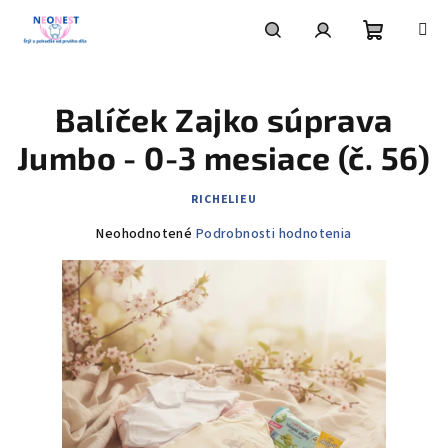
Prejsť
na
obsah
Nákupn
Hľadať
Prihlásenie
Balíček Zajko súprava
košík
Jumbo - 0-3 mesiace (č. 56)
RICHELIEU
Priemerné
Neohodnotené
Podrobnosti hodnotenia
hodnotenie
produktu
je
0,0
z
5
hviezdičiek.