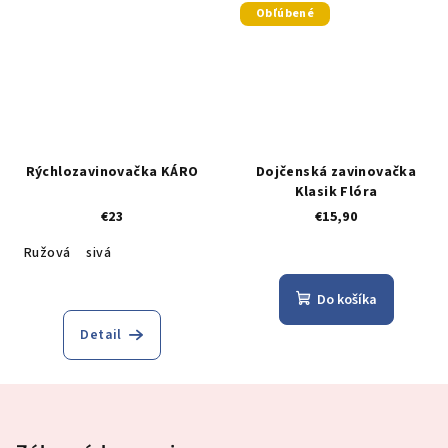
Obľúbené
Rýchlozavinovačka KÁRO
Dojčenská zavinovačka
Klasik Flóra
€23
€15,90
Ružová
sivá
Do košíka
Detail
Z
á