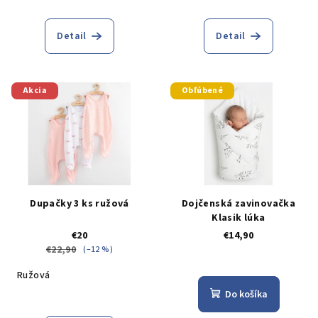
Detail
Detail
Akcia
Obľúbené
Dupačky 3 ks ružová
Dojčenská zavinovačka
Klasik lúka
€20
€14,90
€22,90
(–12 %)
Ružová
Do košíka