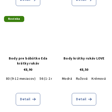
Novinka
Body pre bábätko Eda
Body krátky rukáv LOVE
krátky rukáv
€8,90
€8,50
80 (9-12 mesiacov)
56 (1-2 mesiacov)
Modrá
62 (2 -3 mesiace)
Ružová
Krémová
68 (3-
Detail
Detail