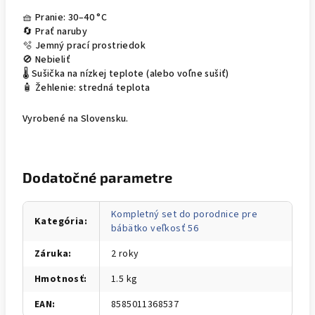
🧺 Pranie: 30–40 °C
🔄 Prať naruby
🫧 Jemný prací prostriedok
🚫 Nebieliť
🌡️ Sušička na nízkej teplote (alebo voľne sušiť)
🧴 Žehlenie: stredná teplota
Vyrobené na Slovensku.
Dodatočné parametre
Kompletný set do porodnice pre
Kategória
:
bábätko veľkosť 56
Záruka
:
2 roky
Hmotnosť
:
1.5 kg
EAN
:
8585011368537