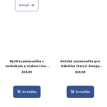
Detail
Rýchlozavinovačka s
Detská zavinovačka pre
volánikom a stuhou I love
bábätko Classic Sleepy
you boy
Teddy, biela
€24,90
€20,90
Do košíka
Do košíka