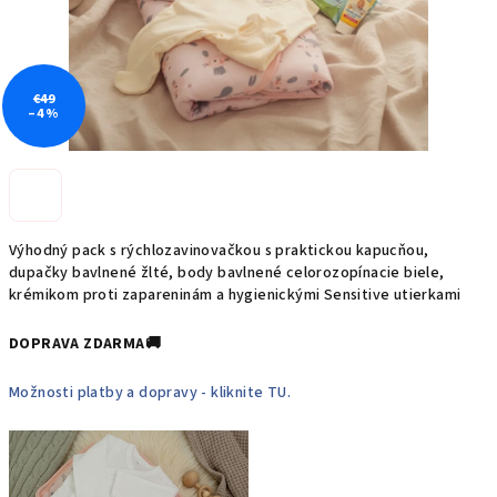
€49
–4 %
Výhodný pack s rýchlozavinovačkou s praktickou kapucňou,
dupačky bavlnené žlté, body bavlnené celorozopínacie biele,
krémikom proti zapareninám a hygienickými Sensitive utierkami
DOPRAVA ZDARMA🚚
Možnosti platby a dopravy - kliknite TU.