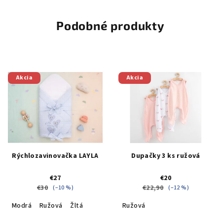
Podobné produkty
Akcia
Akcia
Rýchlozavinovačka LAYLA
Dupačky 3 ks ružová
€27
€20
€30
€22,90
(–10 %)
(–12 %)
Modrá
Ružová
Žltá
Ružová