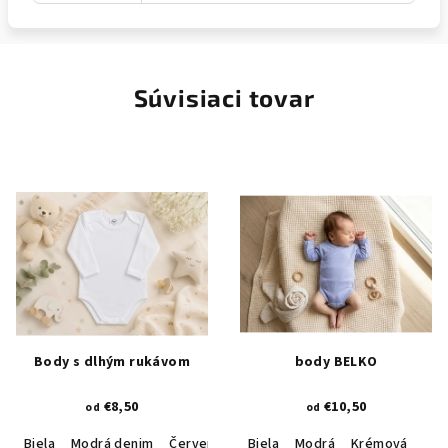
Súvisiaci tovar
Body s dlhým rukávom
body BELKO
€8,50
€10,50
od
od
Biela
Modrá denim
Červená
Ružová
Biela
Modrá
Krémová