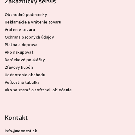
p
Zákaznícky servis
ä
Obchodné podmienky
t
Reklamácie a vrátenie tovaru
i
Vrátenie tovaru
e
Ochrana osobných údajov
Platba a doprava
Ako nakupovať
Darčekové poukážky
Zľavový kupón
Hodnotenie obchodu
Veľkostná tabuľka
Ako sa starať o softshell oblečenie
Kontakt
info
@
neonest.sk