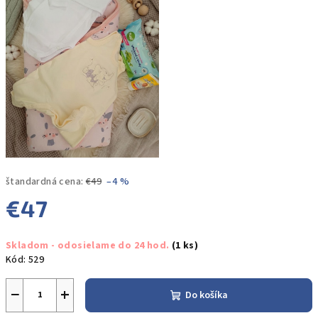
štandardná cena:
€49
–4 %
€47
Jednotková
Skladom - odosielame do 24 hod.
(1 ks)
cena:
Kód:
529
−
+
Do košíka