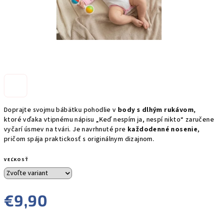
Doprajte svojmu bábätku pohodlie v
body s dlhým rukávom
,
ktoré vďaka vtipnému nápisu „Keď nespím ja, nespí nikto“ zaručene
vyčarí úsmev na tvári. Je navrhnuté pre
každodenné nosenie
,
pričom spája praktickosť s originálnym dizajnom.
VEĽKOSŤ
€9,90
Jednotková