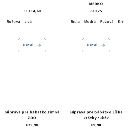
MEDKO
€34,60
€25
od
od
Ružová
sivá
Biela
Modrá
Ružová
Krém
Detail
Detail
Súprava pre bábätko zimná
Súprava pre bábätko Líška
ZOO
krátky rukáv
€29,90
€9,90