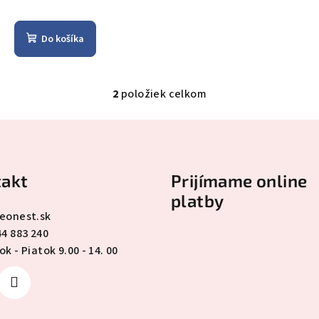
Do košíka
2
položiek celkom
O
v
l
á
akt
Prijímame online
d
platby
a
eonest.sk
c
44 883 240
i
k - Piatok 9.00 - 14. 00
e
p
r