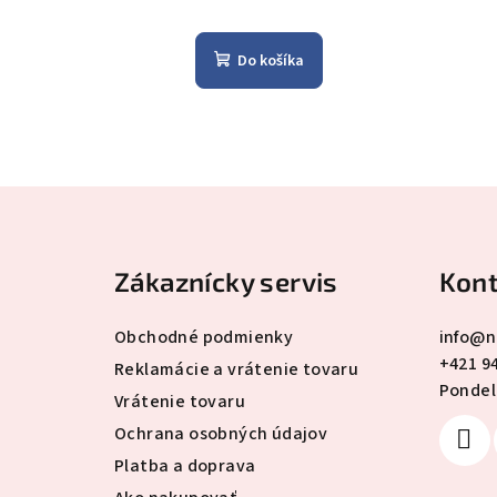
u
u
k
Do košíka
k
t
t
o
o
v
Z
v
á
Zákaznícky servis
Kont
p
ä
Obchodné podmienky
info
@
n
+421 9
t
Reklamácie a vrátenie tovaru
Pondelo
Vrátenie tovaru
i
Ochrana osobných údajov
e
Platba a doprava