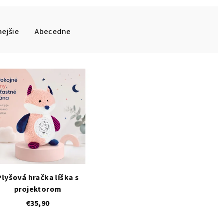
ejšie
Abecedne
Plyšová hračka líška s
projektorom
€35,90