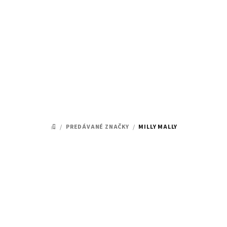
Prejsť
na
obsah
/
PREDÁVANÉ ZNAČKY
/
MILLY MALLY
DOMOV