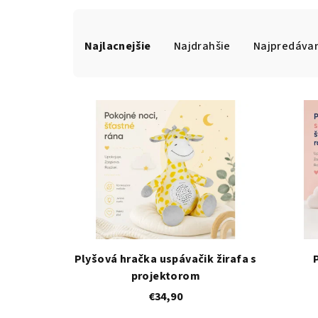
R
Najlacnejšie
Najdrahšie
Najpredávan
a
d
V
e
ý
n
p
i
i
e
s
p
p
r
r
Plyšová hračka uspávačik žirafa s
o
projektorom
o
d
€34,90
d