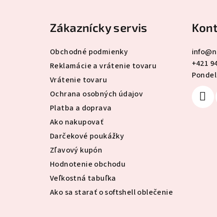
á
Zákaznícky servis
Kont
p
ä
Obchodné podmienky
info
@
n
+421 9
t
Reklamácie a vrátenie tovaru
Pondelo
Vrátenie tovaru
i
Ochrana osobných údajov
e
Platba a doprava
Ako nakupovať
Darčekové poukážky
Zľavový kupón
Hodnotenie obchodu
Veľkostná tabuľka
Ako sa starať o softshell oblečenie