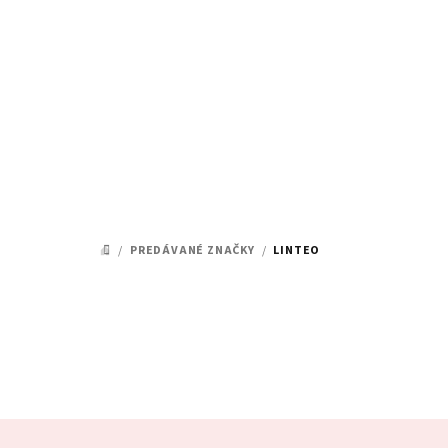
Prejsť
na
obsah
/
PREDÁVANÉ ZNAČKY
/
LINTEO
DOMOV
Z