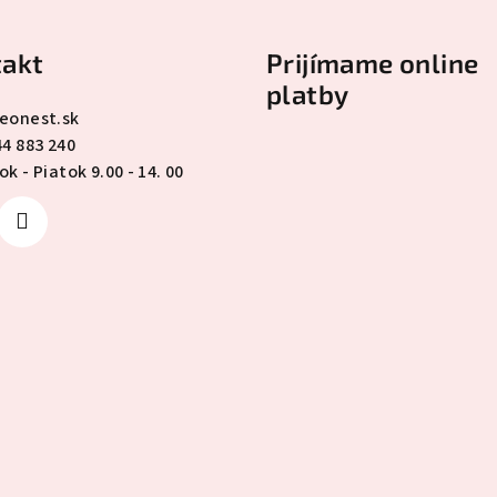
akt
Prijímame online
platby
eonest.sk
44 883 240
k - Piatok 9.00 - 14. 00