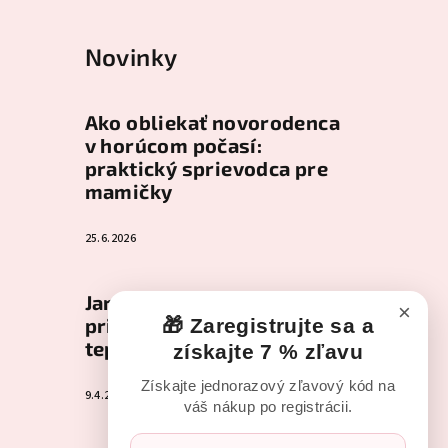
Novinky
Ako obliekať novorodenca
v horúcom počasí:
praktický sprievodca pre
mamičky
25.6.2026
Jar s bábätkom: Ako
×
pripraviť šatník na
🎁 Zaregistrujte sa a
teplejšie dni
získajte 7 % zľavu
Získajte jednorazový zľavový kód na
9.4.2026
váš nákup po registrácii.