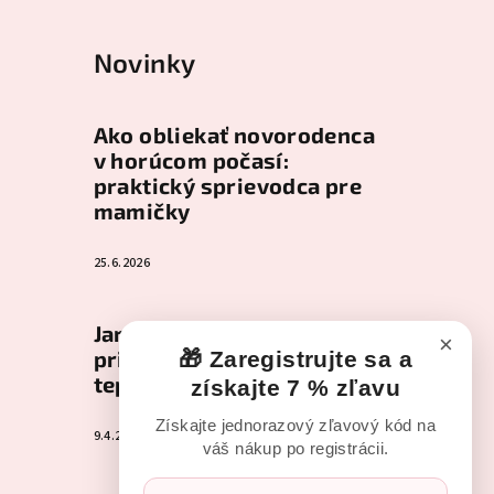
Novinky
Ako obliekať novorodenca
v horúcom počasí:
praktický sprievodca pre
mamičky
25.6.2026
Jar s bábätkom: Ako
×
pripraviť šatník na
🎁 Zaregistrujte sa a
teplejšie dni
získajte 7 % zľavu
Získajte jednorazový zľavový kód na
9.4.2026
váš nákup po registrácii.