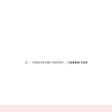
Prejsť
na
obsah
/
PREDÁVANÉ ZNAČKY
/
CUDDLY ZOO
DOMOV
Z