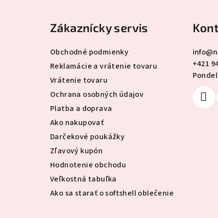
á
Zákaznícky servis
Kont
p
ä
Obchodné podmienky
info
@
n
+421 9
t
Reklamácie a vrátenie tovaru
Pondelo
Vrátenie tovaru
i
Ochrana osobných údajov
e
Platba a doprava
Ako nakupovať
Darčekové poukážky
Zľavový kupón
Hodnotenie obchodu
Veľkostná tabuľka
Ako sa starať o softshell oblečenie