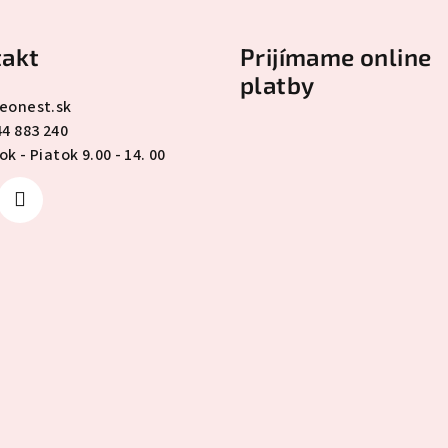
akt
Prijímame online
platby
eonest.sk
44 883 240
k - Piatok 9.00 - 14. 00