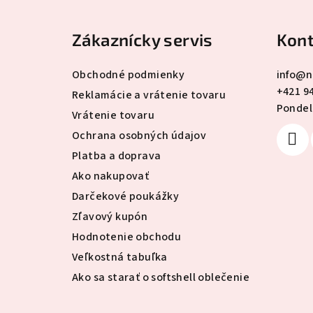
á
Zákaznícky servis
Kont
p
ä
Obchodné podmienky
info
@
n
+421 9
t
Reklamácie a vrátenie tovaru
Pondelo
Vrátenie tovaru
i
Ochrana osobných údajov
e
Platba a doprava
Ako nakupovať
Darčekové poukážky
Zľavový kupón
Hodnotenie obchodu
Veľkostná tabuľka
Ako sa starať o softshell oblečenie