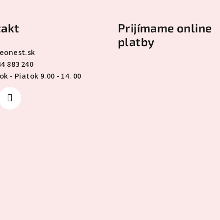
akt
Prijímame online
platby
eonest.sk
44 883 240
k - Piatok 9.00 - 14. 00