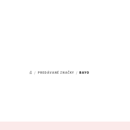
Prejsť
na
obsah
/
PREDÁVANÉ ZNAČKY
/
BAYO
DOMOV
Z