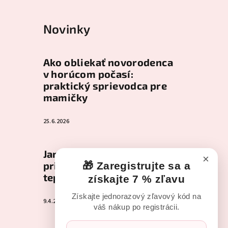
Novinky
Ako obliekať novorodenca
v horúcom počasí:
praktický sprievodca pre
mamičky
25.6.2026
Jar s bábätkom: Ako
×
pripraviť šatník na
🎁 Zaregistrujte sa a
teplejšie dni
získajte 7 % zľavu
Získajte jednorazový zľavový kód na
9.4.2026
váš nákup po registrácii.