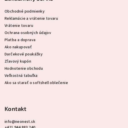
a
ä
c
Obchodné podmienky
t
i
Reklamácie a vrátenie tovaru
i
e
Vrátenie tovaru
e
p
Ochrana osobných údajov
r
Platba a doprava
v
Ako nakupovať
k
Darčekové poukážky
y
Zľavový kupón
v
Hodnotenie obchodu
ý
Veľkostná tabuľka
p
Ako sa starať o softshell oblečenie
i
s
u
Kontakt
info
@
neonest.sk
+421 944 883 240