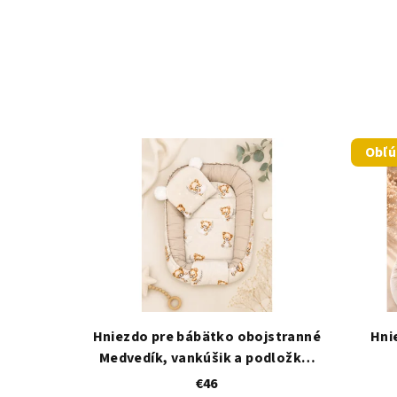
Obľ
Hniezdo pre bábätko obojstranné
Hni
Medvedík, vankúšik a podložka,
béžová
€46