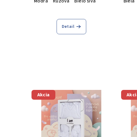
Modrá
Ružová
Bielo sivá
Biela
Detail
Akcia
Akci