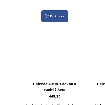
Do košíka
Hniezdo ARON s dekou a
Hni
vankúšikom
€48,20