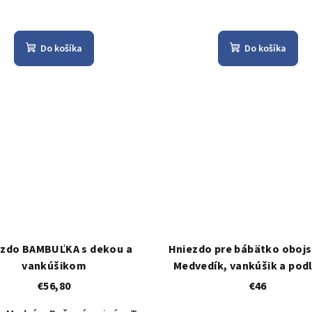
Do košíka
Do košíka
ezdo BAMBUĽKA s dekou a
Hniezdo pre bábätko oboj
vankúšikom
Medvedík, vankúšik a pod
modrá
€56,80
€46