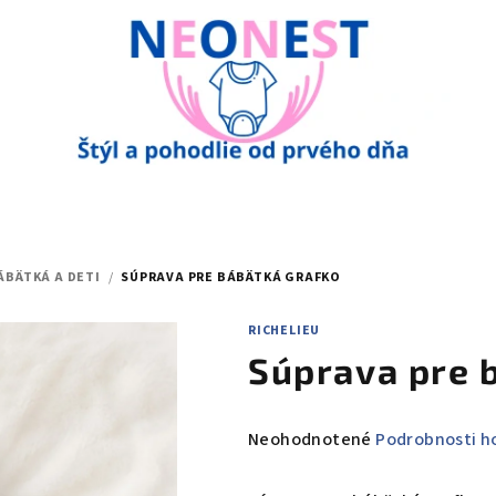
ÁBÄTKÁ A DETI
/
SÚPRAVA PRE BÁBÄTKÁ GRAFKO
RICHELIEU
Súprava pre 
Priemerné
Neohodnotené
Podrobnosti h
hodnotenie
produktu