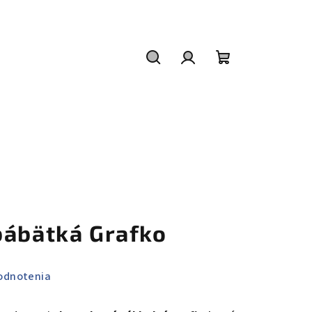
Hľadať
Prihlásenie
Nákupný
košík
bábätká Grafko
odnotenia