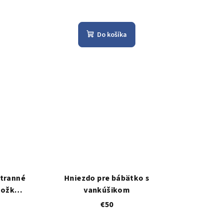
Do košíka
stranné
Hniezdo pre bábätko s
ložka,
vankúšikom
€50