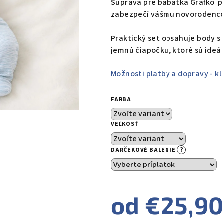
Súprava pre bábätká Grafko 
je
zabezpečí vášmu novorodencov
0,0
z
Praktický set obsahuje body 
5
jemnú čiapočku, ktoré sú ide
hviezdičiek.
Možnosti platby a dopravy - kl
FARBA
VEĽKOSŤ
?
DARČEKOVÉ BALENIE
od
€25,9