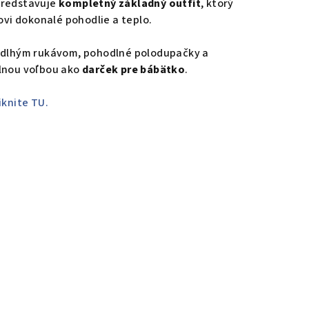
predstavuje
kompletný základný outfit
, ktorý
i dokonalé pohodlie a teplo.
s dlhým rukávom, pohodlné polodupačky a
álnou voľbou ako
darček pre bábätko
.
iknite TU.
0