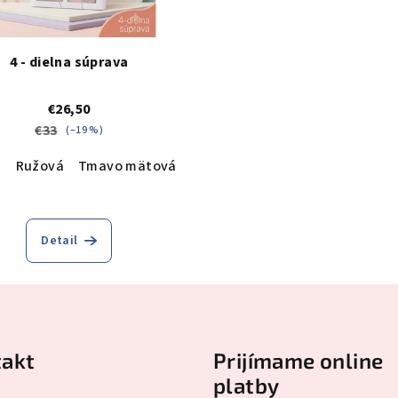
4 - dielna súprava
€26,50
€33
(–19 %)
á
Ružová
Tmavo mätová
Detail
akt
Prijímame online
platby