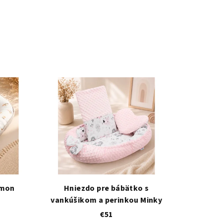
emon
Hniezdo pre bábätko s
vankúšikom a perinkou Minky
€51