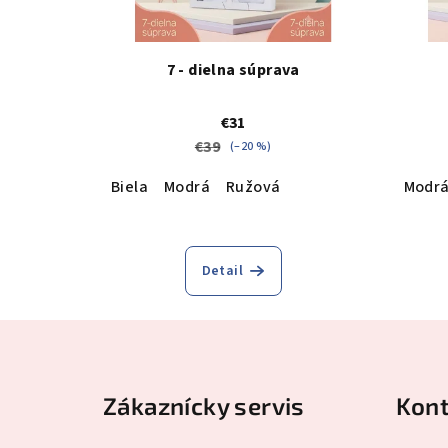
7 - dielna súprava
€31
€39
(–20 %)
Biela
Modrá
Ružová
Modr
Priemerné
hodnotenie
Detail
produktu
je
5,0
Z
z
á
5
hviezdičiek.
Zákaznícky servis
Kont
p