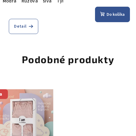
Modrá
Ružová
sivá
Tyrkysová
Do košíka
Detail
Podobné produkty
a