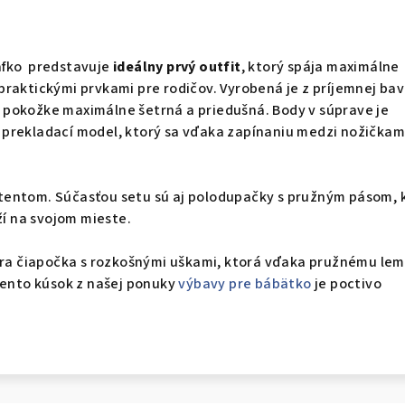
afko predstavuje
ideálny prvý outfit
, ktorý spája maximálne
raktickými prvkami pre rodičov. Vyrobená je z príjemnej bav
kej pokožke maximálne šetrná a priedušná. Body v súprave je
prekladací model, ktorý sa vďaka zapínaniu medzi nožičkam
entom. Súčasťou setu sú aj polodupačky s pružným pásom, 
ží na svojom mieste.
vára čiapočka s rozkošnými uškami, ktorá vďaka pružnému le
Tento kúsok z našej ponuky
výbavy pre bábätko
je poctivo