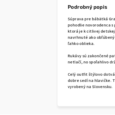
Podrobný popis
Súprava pre bábätká Gr
pohodlie novorodenca s p
ktorá je k citlivej dets
navrhnuté ako obľúbený 
ľahko oblieka.
Rukávy sú zakončené pat
netlačí, no spoľahlivo dr
Celý outfit štýlovo dot
dobre sedí na hlavičke. 
vyrobený na Slovensku.