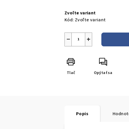
Jednotková
cena:
Zvoľte variant
Kód:
Zvoľte variant
−
+
Tlač
Opýtať sa
Popis
Hodnot