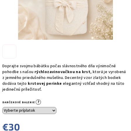
Doprajte svojmu bábätku počas slávnostného dňa výnimočné
pohodlie s našou
rýchlozavinovačkou na krst
, ktorá je vyrobená
z jemného priedušného mušelínu. Decentný vzor zlatých bodiek
dodáva tejto
krstovej perinke
elegantný vzhľad vhodný na túto
jedinečnú príležitosť.
?
DARČEKOVÉ BALENIE
€30