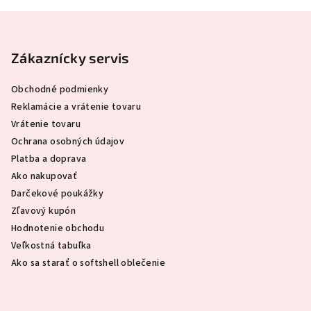
Z
á
p
Zákaznícky servis
ä
Obchodné podmienky
t
Reklamácie a vrátenie tovaru
i
Vrátenie tovaru
e
Ochrana osobných údajov
Platba a doprava
Ako nakupovať
Darčekové poukážky
Zľavový kupón
Hodnotenie obchodu
Veľkostná tabuľka
Ako sa starať o softshell oblečenie