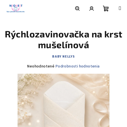
Prejsť
na
obsah
Nákupn
Hľadať
Prihlásenie
Rýchlozavinovačka na krst
košík
mušelínová
BABY NELLYS
Priemerné
Neohodnotené
Podrobnosti hodnotenia
hodnotenie
produktu
je
0,0
z
5
hviezdičiek.