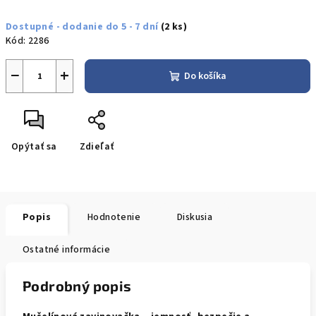
Jednotková
Dostupné - dodanie do 5 - 7 dní
(2 ks)
cena:
Kód:
2286
−
+
Do košíka
Opýtať sa
Zdieľať
Popis
Hodnotenie
Diskusia
Ostatné informácie
Podrobný popis