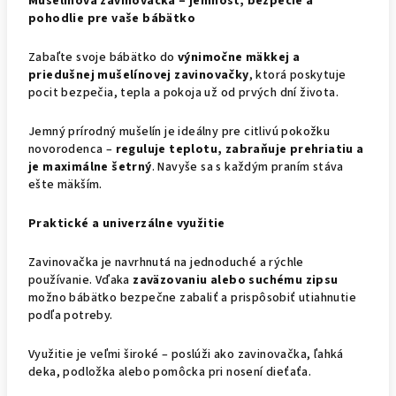
Mušelínová zavinovačka – jemnosť, bezpečie a
pohodlie pre vaše bábätko
Zabaľte svoje bábätko do
výnimočne mäkkej a
priedušnej mušelínovej zavinovačky
, ktorá poskytuje
pocit bezpečia, tepla a pokoja už od prvých dní života.
Jemný prírodný mušelín je ideálny pre citlivú pokožku
novorodenca –
reguluje teplotu, zabraňuje prehriatiu a
je maximálne šetrný
. Navyše sa s každým praním stáva
ešte mäkším.
Praktické a univerzálne využitie
Zavinovačka je navrhnutá na jednoduché a rýchle
používanie. Vďaka
zaväzovaniu alebo suchému zipsu
možno bábätko bezpečne zabaliť a prispôsobiť utiahnutie
podľa potreby.
Využitie je veľmi široké – poslúži ako zavinovačka, ľahká
deka, podložka alebo pomôcka pri nosení dieťaťa.