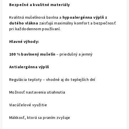
Bezpečné a kvalitné materiály
Kvalitná mušelínová bavlna a
hypoalergénna výplň z
dutého vlákna
zaisťujú maximálny komfort a bezpečnosť
pri každodennom používaní.
Hlavné výhody:
100 % bavlnený mušelín
– priedušný a jemný
Antialergénna výplň
Regulácia teploty – vhodné aj do teplejších dní
Možnosť nastavenia utiahnutia
Viacúčelové využitie
Mäkkosť, ktorá sa praním zvyšuje