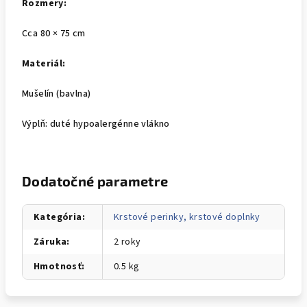
Rozmery:
Cca 80 × 75 cm
Materiál:
Mušelín (bavlna)
Výplň: duté hypoalergénne vlákno
Dodatočné parametre
Kategória
:
Krstové perinky, krstové doplnky
Záruka
:
2 roky
Hmotnosť
:
0.5 kg