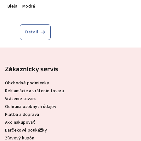
Biela
Modrá
Detail
Z
á
p
Zákaznícky servis
ä
Obchodné podmienky
t
Reklamácie a vrátenie tovaru
i
Vrátenie tovaru
e
Ochrana osobných údajov
Platba a doprava
Ako nakupovať
Darčekové poukážky
Zľavový kupón