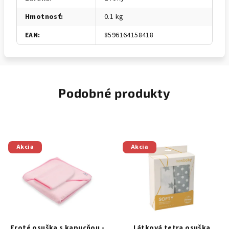
Hmotnosť
:
0.1 kg
EAN
:
8596164158418
Podobné produkty
Akcia
Akcia
Froté osuška s kapucňou -
Látková tetra osuška