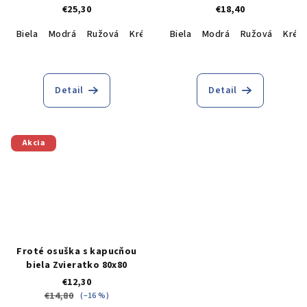
€25,30
€18,40
Biela
Modrá
Ružová
Krémová
Biela
Modrá
Ružová
Krém
Detail
Detail
Akcia
Froté osuška s kapucňou
biela Zvieratko 80x80
€12,30
€14,80
(–16 %)