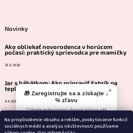
Novinky
Ako obliekať novorodenca v horúcom
počasí: praktický sprievodca pre mamičky
25.6.2026
Jar s bábätkom: Ako pripraviť šatník na
teplejšie dni
×
🎁 Zaregistrujte sa a získajte 7
% zľavu
9.4.2026
Získajte jednorazový zľavový kód na váš
nákup po registrácii.
Čo je naozaj nevyhnutné zbaliť do
Na prispôsobenie obsahu a reklám, poskytovanie funkcií
pôrodnice (a čo môže pokojne počkať)
sociálnych médií a analýzu návštevnosti používame
📧
Zľavový kód vám po registrácii príde
súbory cookie. Viac informácií
tu
.