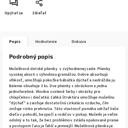
Opýtať sa
Zdieľať
Popis
Hodnotenie
Diskusia
Podrobný popis
Mušelínové detské plienky v zvýhodnenej sade. Plienky
vysokej akosti s výhodnou gramážou. Dobre absorbujú
vlhkosť, umožňujú pokožke bábätka dýchať a nedráždia ju.
Balenie obsahuje 3 ks. Dve plienky s obrázkom a jedna
jednofarebná. Vhodne zvolené farby i obrázky pre
chlapčekov i diečatká. Ľahká štruktúra umožňuje mušelínu
"dýchať" a zaisťuje dostatočnú cirkuláciu vzduchu, čím
znižuje riziko prehriatia. Táto vlastnosť pomáha udržať Vaše
dieťa v pohodlí, bezpečí a rodičov v pokoji. Mušelín je veľmi
odolný a to tak, že bez problémov zvláda opakované pranie
a postupom času je ľahší a jemnejší. Mušelínová plienka je