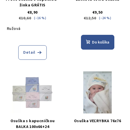
žinka GRÁTIS
€8,90
€9,50
€10,60
€12,50
(–16 %)
(–24 %)
Ružová
Do košíka
Detail
Osuška s kapucničkou
Osuška VEĽRYBKA 76x76
BALKA 100x66+24