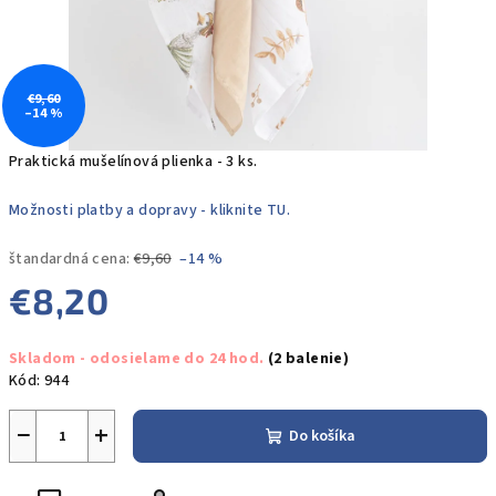
€9,60
–14 %
Praktická mušelínová plienka - 3 ks.
Možnosti platby a dopravy - kliknite TU.
štandardná cena:
€9,60
–14 %
€8,20
Jednotková
Skladom - odosielame do 24 hod.
(2 balenie)
cena:
Kód:
944
−
+
Do košíka