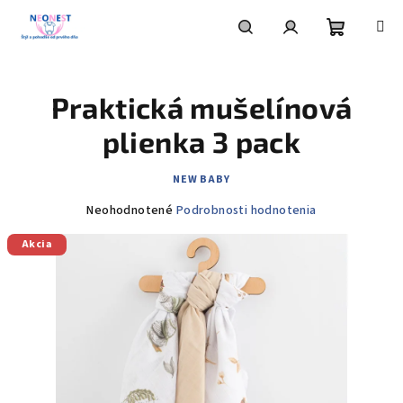
Prejsť
na
obsah
Nákupn
Hľadať
Prihlásenie
Praktická mušelínová
košík
plienka 3 pack
NEW BABY
Priemerné
Neohodnotené
Podrobnosti hodnotenia
hodnotenie
Akcia
produktu
je
0,0
z
5
hviezdičiek.