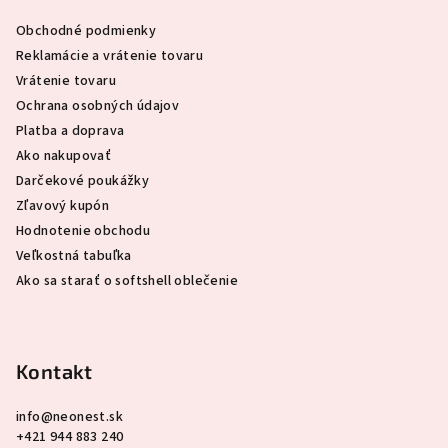
ä
Obchodné podmienky
t
Reklamácie a vrátenie tovaru
i
Vrátenie tovaru
e
Ochrana osobných údajov
Platba a doprava
Ako nakupovať
Darčekové poukážky
Zľavový kupón
Hodnotenie obchodu
Veľkostná tabuľka
Ako sa starať o softshell oblečenie
Kontakt
info
@
neonest.sk
+421 944 883 240