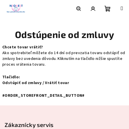
Prejsť
na
obsah
Nákupn
Hľadať
Prihlásenie
Odstúpenie od zmluvy
košík
Chcete tovar vrátiť?
Ako spotrebiteľ môžete do 14 dní od prevzatia tovaru odstúpiť od
zmluvy bez uvedenia dôvodu. Kliknutím na tlačidlo nižšie spustíte
proces vrátenia tovaru.
Tlačidlo:
Odstúpiť od zmluvy / Vrátiť tovar
#ORDER_STOREFRONT_DETAIL_BUTTON#
Z
á
p
Zákaznícky servis