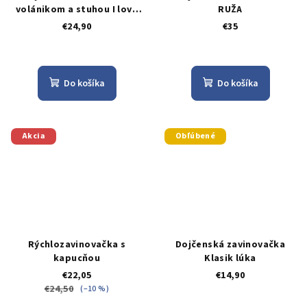
volánikom a stuhou I love
RUŽA
you boy
€24,90
€35
Do košíka
Do košíka
Akcia
Obľúbené
Rýchlozavinovačka s
Dojčenská zavinovačka
kapucňou
Klasik lúka
€22,05
€14,90
€24,50
(–10 %)