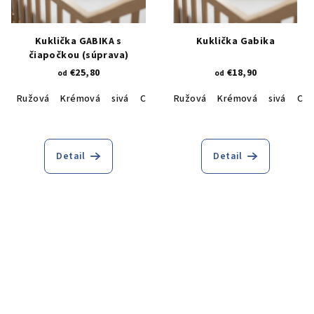
Kuklička GABIKA s
Kuklička Gabika
čiapočkou (súprava)
€25,80
€18,90
od
od
Ružová
Krémová
sivá
Cyklamenová
Ružová
Krémová
sivá
Cyk
Detail
Detail