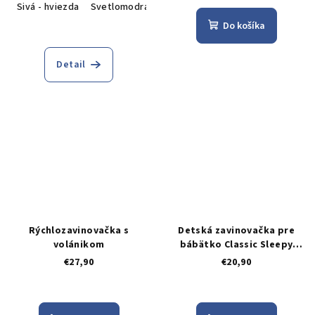
Sivá - hviezda
Svetlomodrá - Macík
Zajko
Do košíka
Detail
Rýchlozavinovačka s
Detská zavinovačka pre
volánikom
bábätko Classic Sleepy
Teddy, biela
€27,90
€20,90