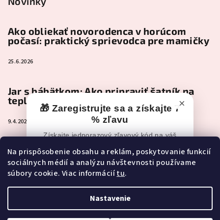
Novinky
Ako obliekať novorodenca v horúcom
počasí: praktický sprievodca pre mamičky
25.6.2026
Jar s bábätkom: Ako pripraviť šatník na
teplejšie dni
×
🎁 Zaregistrujte sa a získajte 7
% zľavu
9.4.2026
Získajte jednorazový zľavový kód na váš
nákup po registrácii.
Čo je naozaj nevyhnutné zbaliť do
Na prispôsobenie obsahu a reklám, poskytovanie funkcií
pôrodnice (a čo môže pokojne počkať)
sociálnych médií a analýzu návštevnosti používame
📧
Zľavový kód vám po registrácii príde
súbory cookie. Viac informácií
tu
.
e-mailom.
2.2.2026
Ak e-mail nevidíte, skontrolujte aj
Spam,
Reklamy alebo Nevyžiadanú poštu.
Nastavenie
Copyright 2026
NEONEST
. Všetky práva vyhradené.
Upraviť