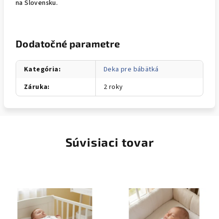
na Slovensku.
Dodatočné parametre
Kategória
:
Deka pre bábätká
Záruka
:
2 roky
Súvisiaci tovar