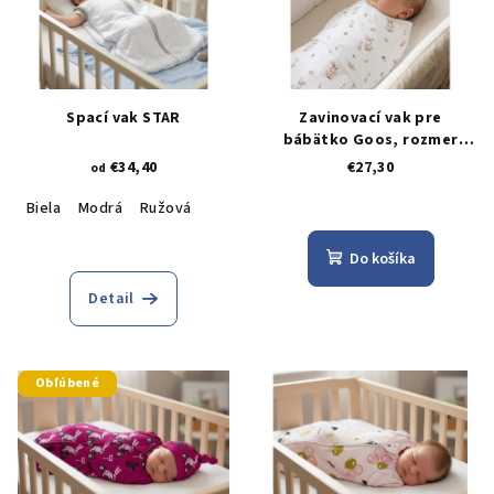
Spací vak STAR
Zavinovací vak pre
bábätko Goos, rozmer
28x53
€34,40
€27,30
od
Biela
Modrá
Ružová
Do košíka
Detail
Obľúbené