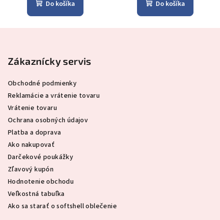
Do košíka
Do košíka
Z
á
p
Zákaznícky servis
ä
Obchodné podmienky
t
Reklamácie a vrátenie tovaru
i
Vrátenie tovaru
e
Ochrana osobných údajov
Platba a doprava
Ako nakupovať
Darčekové poukážky
Zľavový kupón
Hodnotenie obchodu
Veľkostná tabuľka
Ako sa starať o softshell oblečenie