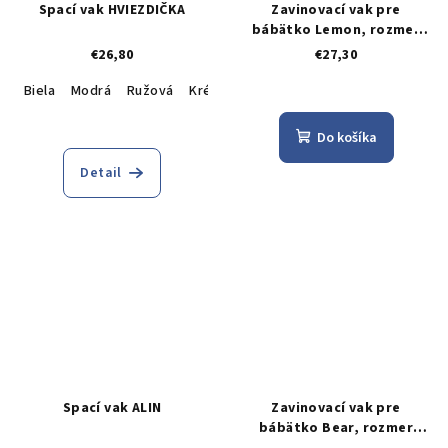
Spací vak HVIEZDIČKA
Zavinovací vak pre
bábätko Lemon, rozmer
28x53
€26,80
€27,30
Biela
Modrá
Ružová
Krémová
Do košíka
Detail
Spací vak ALIN
Zavinovací vak pre
bábätko Bear, rozmer