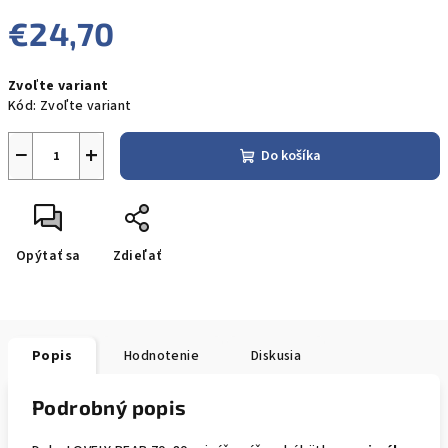
€24,70
Jednotková
Zvoľte variant
cena:
Kód:
Zvoľte variant
−
+
Do košíka
Opýtať sa
Zdieľať
Popis
Hodnotenie
Diskusia
Podrobný popis