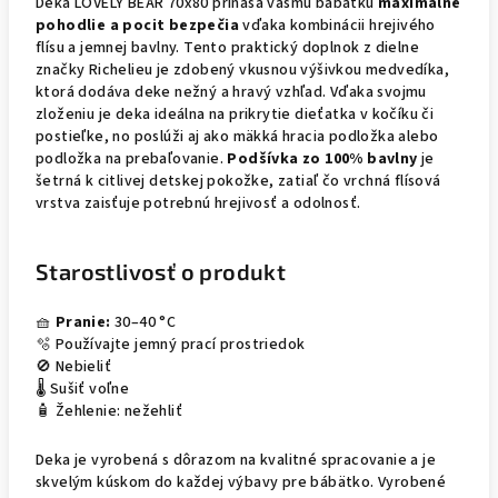
Deka LOVELY BEAR 70x80 prináša vášmu bábätku
maximálne
pohodlie a pocit bezpečia
vďaka kombinácii hrejivého
flísu a jemnej bavlny. Tento praktický doplnok z dielne
značky Richelieu je zdobený vkusnou výšivkou medvedíka,
ktorá dodáva deke nežný a hravý vzhľad. Vďaka svojmu
zloženiu je deka ideálna na prikrytie dieťatka v kočíku či
postieľke, no poslúži aj ako mäkká hracia podložka alebo
podložka na prebaľovanie.
Podšívka zo 100% bavlny
je
šetrná k citlivej detskej pokožke, zatiaľ čo vrchná flísová
vrstva zaisťuje potrebnú hrejivosť a odolnosť.
Starostlivosť o produkt
🧺
Pranie:
30–40 °C
🫧 Používajte jemný prací prostriedok
🚫 Nebieliť
🌡️ Sušiť voľne
🧴 Žehlenie: nežehliť
Deka je vyrobená s dôrazom na kvalitné spracovanie a je
skvelým kúskom do každej výbavy pre bábätko. Vyrobené