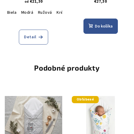
28x53
€21,30
€27,30
od
Biela
Modrá
Ružová
Krémová
Do košíka
Detail
Podobné produkty
Obľúbené