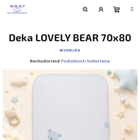
Prejsť
na
obsah
Nákupn
Hľadať
Prihlásenie
Deka LOVELY BEAR 70x80
košík
RICHELIEU
Priemerné
Neohodnotené
Podrobnosti hodnotenia
hodnotenie
produktu
je
0,0
z
5
hviezdičiek.