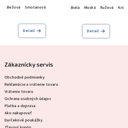
Bežová
Smotanová
Biela
Modrá
Ružová
Krém
Detail
Detail
Z
á
p
Zákaznícky servis
ä
Obchodné podmienky
t
Reklamácie a vrátenie tovaru
i
Vrátenie tovaru
e
Ochrana osobných údajov
Platba a doprava
Ako nakupovať
Darčekové poukážky
Zľavový kupón