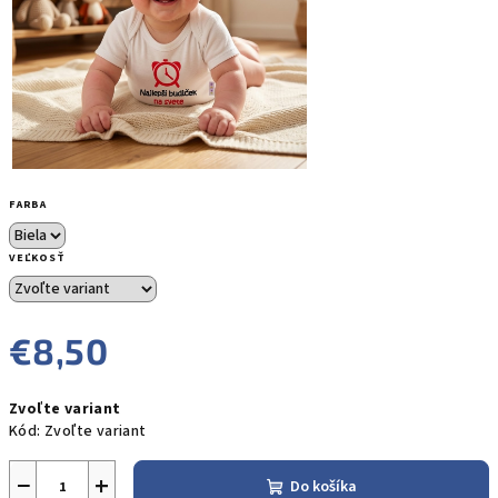
FARBA
VEĽKOSŤ
€8,50
Jednotková
Zvoľte variant
cena:
Kód:
Zvoľte variant
−
+
Do košíka