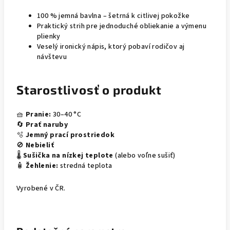
100 % jemná bavlna – šetrná k citlivej pokožke
Praktický strih pre jednoduché obliekanie a výmenu
plienky
Veselý ironický nápis, ktorý pobaví rodičov aj
návštevu
Starostlivosť o produkt
🧺
Pranie:
30–40 °C
🔄
Prať naruby
🫧
Jemný prací prostriedok
🚫
Nebieliť
🌡️
Sušička na nízkej teplote
(alebo voľne sušiť)
🧴
Žehlenie:
stredná teplota
Vyrobené v ČR.