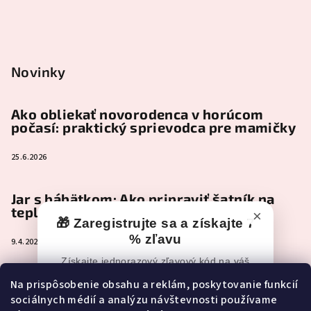
Novinky
Ako obliekať novorodenca v horúcom
počasí: praktický sprievodca pre mamičky
25.6.2026
Jar s bábätkom: Ako pripraviť šatník na
teplejšie dni
×
🎁 Zaregistrujte sa a získajte 7
% zľavu
9.4.2026
Získajte jednorazový zľavový kód na váš
nákup po registrácii.
Čo je naozaj nevyhnutné zbaliť do
Na prispôsobenie obsahu a reklám, poskytovanie funkcií
pôrodnice (a čo môže pokojne počkať)
sociálnych médií a analýzu návštevnosti používame
📧
Zľavový kód vám po registrácii príde