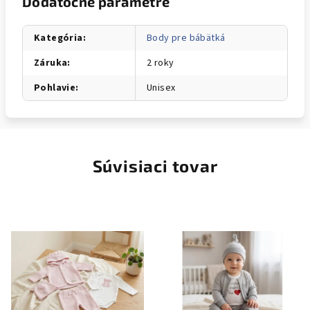
Dodatočné parametre
Kategória
:
Body pre bábätká
Záruka
:
2 roky
Pohlavie
:
Unisex
Súvisiaci tovar