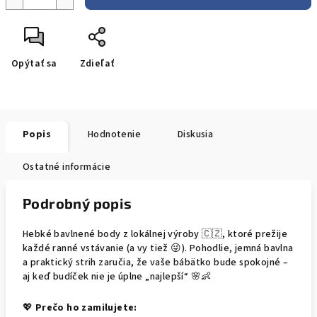
Opýtať sa
Zdieľať
Popis
Hodnotenie
Diskusia
Ostatné informácie
Podrobný popis
Hebké bavlnené body z lokálnej výroby 🇨🇿, ktoré prežije
každé ranné vstávanie (a vy tiež 😜). Pohodlie, jemná bavlna
a praktický strih zaručia, že vaše bábätko bude spokojné –
aj keď budíček nie je úplne „najlepší“ 🌸👶
💖
Prečo ho zamilujete: